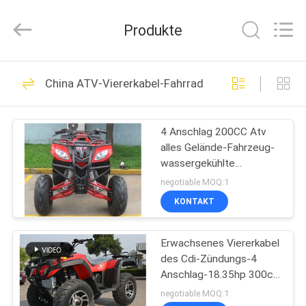
Shanghai
Rongyao
Vehicle
Produkte
Co.,Ltd.
All
Rights
Reserved.
HAUS
32
China ATV-Viererkabel-Fahrrad
Vierrad-ATV
PRODUKTE
4 Anschlag 200CC Atv
alles Gelände-Fahrzeug-
ÜBER
wassergekühlte
UNS
einzylindrige
negotiable MOQ:1
KONTAKT
27
FABRIK-
ATV-Viererkabel-
Erwachsenes Viererkabel
AUSFLUG
des Cdi-Zündungs-4
Fahrrad
Anschlag-18.35hp 300cc
QUALITÄTSKONTROLLE
Atv fährt 4x4 65km/H
negotiable MOQ:1