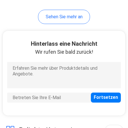
43
Sehen Sie mehr an
Schmutz-Fahrrad-
Motorrad
Hinterlass eine Nachricht
Wir rufen Sie bald zurück!
59
Starke Motorräder