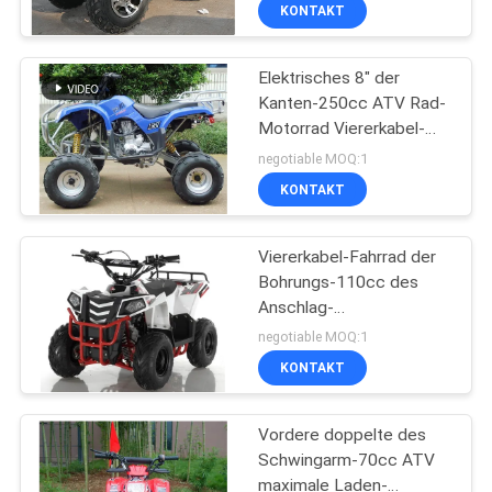
rad
KONTAKT
TRETEN
Elektrisches 8" der
SIE
58
Kanten-250cc ATV Rad-
MIT
Motorrad Viererkabel-
Nutzen-Fahrzeuge
UNS
des Fahrrad-4 mit
negotiable MOQ:1
ATV
manueller Kupplung
IN
KONTAKT
VERBINDUNG
Viererkabel-Fahrrad der
Bohrungs-110cc des
FORDERN
Anschlag-
75
52.4mm×49.5mm ATV
SIE
negotiable MOQ:1
KONTAKT
EIN
Jugend Racing ATV
ZITAT
Vordere doppelte des
Schwingarm-70cc ATV
SITEMAP
maximale Laden-