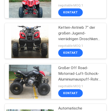
Hochleistung
negotiable MOQ:1
Viererkabel-des Fahrrad-
KONTAKT
DATENSCHUTZRICHTLINIE
80KG
183
Ketten-Antrieb 7" der
Gokart-Buggy
großen Jugend-
vierrädrigen Droschken
des Rahmen-110cc
negotiable MOQ:1
große Reifen-Rückgang
KONTAKT
Großer Off Road-
98
Motorrad-Luft-Schock-
Erwachsener
Aluminiumauspuff-Rohr
mit großem Reifen
negotiable MOQ:1
Motorrad Roller
KONTAKT
Automatische