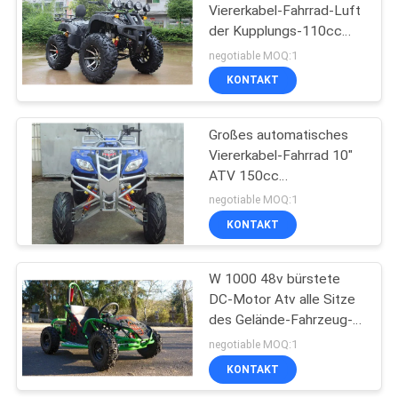
Viererkabel-Fahrrad-Luft
der Kupplungs-110cc
27
elektrische ATV kühlte
negotiable MOQ:1
Antriebsrad 2x4 ab
KONTAKT
Mini Motorroller
Großes automatisches
Viererkabel-Fahrrad 10"
ATV 150cc
Innenrückseite großer
negotiable MOQ:1
Reifen Cvt
KONTAKT
30
250cc Zerhacker
W 1000 48v bürstete
DC-Motor Atv alle Sitze
Motorrad
des Gelände-Fahrzeug-2
mit großem weichem
negotiable MOQ:1
Seat
KONTAKT