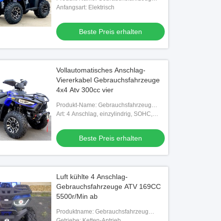
300cc atv
Anfangsart: Elektrisch
Beste Preis erhalten
Vollautomatisches Anschlag-
Viererkabel Gebrauchsfahrzeuge
4x4 Atv 300cc vier
Produkt-Name: Gebrauchsfahrzeug
300cc atv
Art: 4 Anschlag, einzylindrig, SOHC,
Wasserkühlung
Beste Preis erhalten
Luft kühlte 4 Anschlag-
Gebrauchsfahrzeuge ATV 169CC
5500r/Min ab
Produktname: Gebrauchsfahrzeug
200cc atv
Getriebe: Ketten-Antrieb