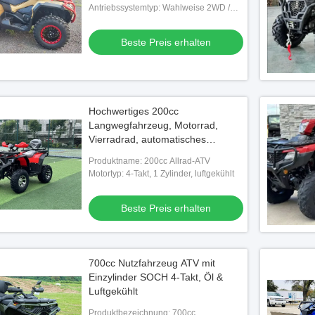
ATV
Antriebssystemtyp: Wahlweise 2WD /
4WD / Lock 4WD mit Visco-4Lok-
Vorderdifferenzial
Beste Preis erhalten
Hochwertiges 200cc
Langwegfahrzeug, Motorrad,
Vierradrad, automatisches
Geländefahrzeug
Produktname: 200cc Allrad-ATV
Motortyp: 4-Takt, 1 Zylinder, luftgekühlt
Beste Preis erhalten
700cc Nutzfahrzeug ATV mit
Einzylinder SOCH 4-Takt, Öl &
Luftgekühlt
Produktbezeichnung: 700cc