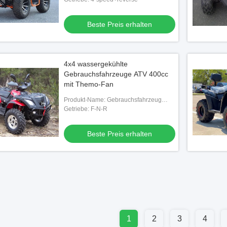
Beste Preis erhalten
4x4 wassergekühlte
Gebrauchsfahrzeuge ATV 400cc
mit Themo-Fan
Produkt-Name: Gebrauchsfahrzeug
400cc atv
Getriebe: F-N-R
Beste Preis erhalten
1
2
3
4