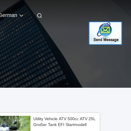
German
Utility Vehicle ATV 500cc ATV 25L
Großer Tank EFI Startmodell