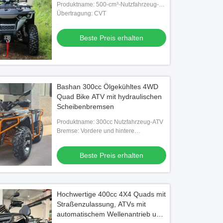
Produktname: 500-cm³-Nutzfahrzeug-
ATV
Übertragung: CVT
Beste Preis erhalten
Bashan 300cc Ölgekühltes 4WD
Quad Bike ATV mit hydraulischen
Scheibenbremsen
Produktname: 300cc Nutzfahrzeug-ATV
Bremse: Vordere und hintere
hydraulische Scheibenbremsen
Beste Preis erhalten
Hochwertige 400cc 4X4 Quads mit
Straßenzulassung, ATVs mit
automatischem Wellenantrieb und