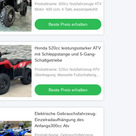
Differentialsperre, Elektrostarter,
Produktname: 400cc Nutzfahrzeuge ATV
zum Großhandelspreis
Motor: 400 ccm, 4-Takt, wassergekühlt
Beste Preis erhalten
Honda 520cc leistungsstarker ATV
mit Schleppstange und 5-Gang-
Schaltgetriebe
Produktname: 520cc Nutzfahrzeug-ATV
Übertragung: Manuelle Fußschaltung; 5-
Gang und Rückwärtsgang
Beste Preis erhalten
Elektrische Gebrauchsfahrzeug-
Einzelradaufhängung des
Anfangs300cc Atv
Produkt-Name: Gebrauchsfahrzeug