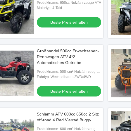
Produktname: 650cc Nutzfahrzeuge ATV
Motortyp: 4-Takt
Beste Preis erhalten
Großhandel 500cc Erwachsenen-
Rennwagen ATV 4*2
Automatisches Getriebe
Wassergekühlt Allradantrieb
Produktname: 500-cm³-Nutzfahrzeug-
Großer Offroad-UTV Teile &
ATV
Fahrtyp: Wechselbares 2WD/4WD
Zubehör
Beste Preis erhalten
Schlamm ATV 600cc 650cc 2 Sitz
off-road 4 Rad Vierrad Buggy
Produktname: 600-cm³-Nutzfahrzeug-