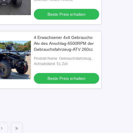
Beste Preis erhalten
4 Erwachsener 4x4 Gebrauchs-
Atv des Anschlag-6500RPM der
Gebrauchsfahrzeug-ATV 260cc
Produkt-Name: Gebrauchsfahrzeug
2600cc atv
Achsabstand: 51 Zoll
Beste Preis erhalten