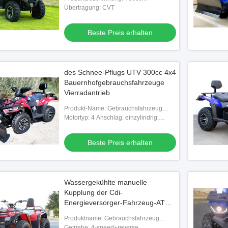
Nutzfahrzeug ATV
Übertragung: CVT
Beste Preis erhalten
des Schnee-Pflugs UTV 300cc 4x4
Bauernhofgebrauchsfahrzeuge
Vierradantrieb
Produkt-Name: Gebrauchsfahrzeug
300cc atv
Motortyp: 4 Anschlag, einzylindrig,
SOHC, Wasserkühlung
Beste Preis erhalten
Wassergekühlte manuelle
Kupplung der Cdi-
Energieversorger-Fahrzeug-ATV
250cc
Produktname: Gebrauchsfahrzeug
250cc atv
Getriebe: 4-speed+reverse