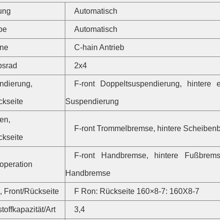
ung
Automatisch
be
Automatisch
ine
C-hain Antrieb
bsrad
2x4
ndierung,
F-ront Doppeltsuspendierung, hintere e
ckseite
Suspendierung
en,
F-ront Trommelbremse, hintere Scheiben
ckseite
F-ront Handbremse, hintere Fußbrem
operation
Handbremse
, Front/Rückseite
F Ron: Rückseite 160×8-7: 160X8-7
toffkapazität/Art
3,4