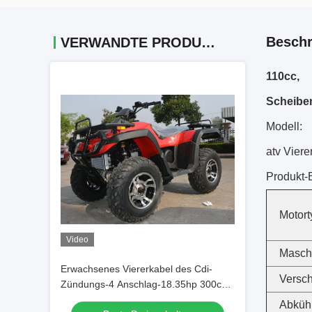
Beschr
VERWANDTE PRODUKTE
110cc, 
Scheibe
Modell:
atv Vier
Produkt-
Motort
Video
Masch
Erwachsenes Viererkabel des Cdi-
Versc
Zündungs-4 Anschlag-18.35hp 300cc
Atv fährt 4x4 65km/H rad
Abküh