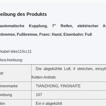
eibung des Produkts
automatische Kupplung, 7" Reifen, elektrischer A
nbremse, Fußbremse, Franc: Hand, Eisenbahn: Fuß
erkabel bike110cc11
Beschreibung:
Die abgekühlte Luft, 4 streichen, einzyli
yp
Ketten-Antrieb
inenmarke
TIANZHONG, YINGNAITE
hiebung
107
len
Ein ir abgekühlt