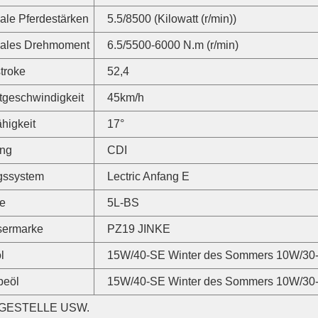
le Pferdestärken
5.5/8500 (Kilowatt (r/min))
ales Drehmoment
6.5/5500-6000 N.m (r/min)
troke
52,4
tgeschwindigkeit
45km/h
ähigkeit
17°
ng
CDI
gssystem
Lectric Anfang E
ie
5L-BS
sermarke
PZ19 JINKE
l
15W/40-SE Winter des Sommers 10W/30
beöl
15W/40-SE Winter des Sommers 10W/30
GESTELLE USW.