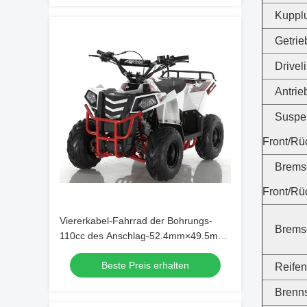
Kuppl
Getrie
Drivel
Antrie
Suspe
Front/Rü
Brems
Front/Rü
Viererkabel-Fahrrad der Bohrungs-
Brems
110cc des Anschlag-52.4mm×49.5mm
ATV
Beste Preis erhalten
Reifen
Brenns