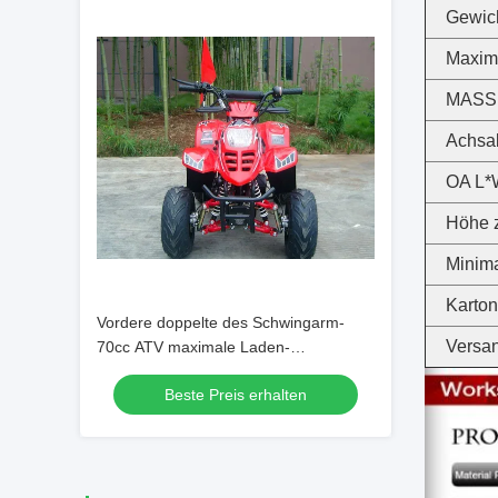
Gewich
Maxima
MASS
Achsa
OA L*
Höhe 
Minim
Karto
Vordere doppelte des Schwingarm-
Versan
70cc ATV maximale Laden-
Hochleistung Viererkabel-des Fahrrad-
Beste Preis erhalten
80KG