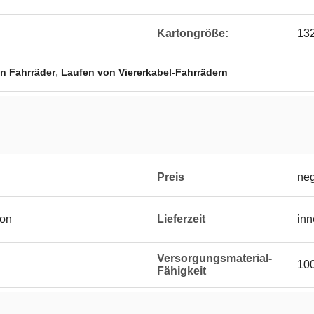
Kartongröße:
132
,
en Fahrräder
Laufen von Viererkabel-Fahrrädern
Preis
neg
ton
Lieferzeit
inn
Versorgungsmaterial-
100
Fähigkeit