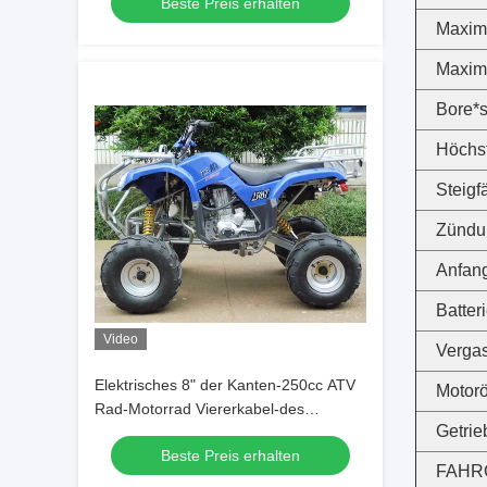
Beste Preis erhalten
Maxima
Maxim
Bore*s
Höchs
Steigf
Zündu
Anfan
Batter
Video
Verga
Elektrisches 8" der Kanten-250cc ATV
Motorö
Rad-Motorrad Viererkabel-des
Getrie
Fahrrad-4 mit manueller Kupplung
Beste Preis erhalten
FAHR