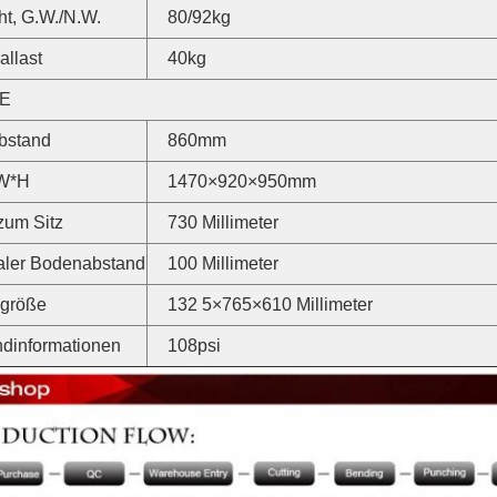
t, G.W./N.W.
80/92kg
llast
40kg
E
bstand
860mm
W*H
1470×920×950mm
zum Sitz
730 Millimeter
aler Bodenabstand
100 Millimeter
ngröße
132 5×765×610 Millimeter
dinformationen
108psi