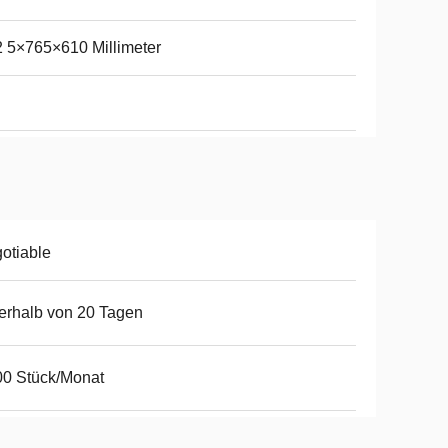
 5×765×610 Millimeter
otiable
erhalb von 20 Tagen
0 Stück/Monat