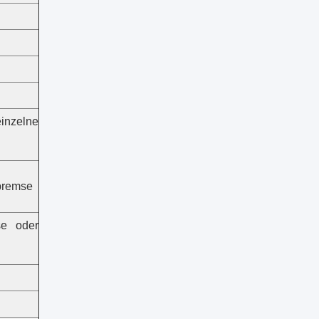
inzelne
bremse
se oder