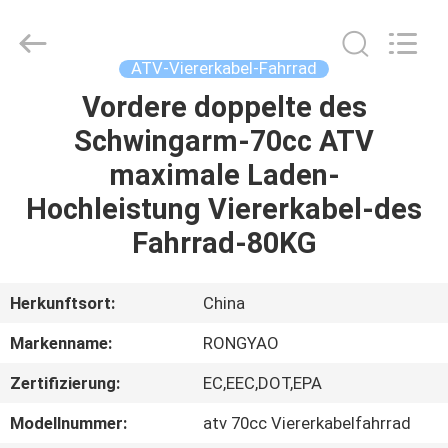
Shanghai
Rongyao
Vehicle
Co.,Ltd.
All
ATV-Viererkabel-Fahrrad
Rights
Reserved.
Vordere doppelte des
HAUS
Schwingarm-70cc ATV
PRODUKTE
maximale Laden-
Hochleistung Viererkabel-des
ÜBER
Fahrrad-80KG
UNS
Herkunftsort:
China
FABRIK-
Markenname:
RONGYAO
AUSFLUG
Zertifizierung:
EC,EEC,DOT,EPA
QUALITÄTSKONTROLLE
Modellnummer:
atv 70cc Viererkabelfahrrad