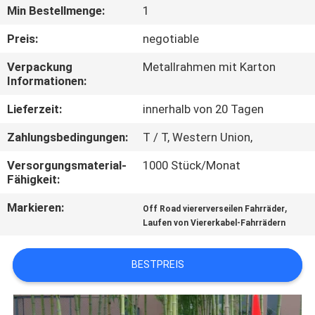
Min Bestellmenge:
1
TRETEN
Preis:
negotiable
SIE
Verpackung
Metallrahmen mit Karton
MIT
Informationen:
UNS
Lieferzeit:
innerhalb von 20 Tagen
IN
Zahlungsbedingungen:
T / T, Western Union,
VERBINDUNG
Versorgungsmaterial-
1000 Stück/Monat
Fähigkeit:
FORDERN
Markieren:
,
Off Road viererverseilen Fahrräder
SIE
Laufen von Viererkabel-Fahrrädern
EIN
ZITAT
BESTPREIS
SITEMAP