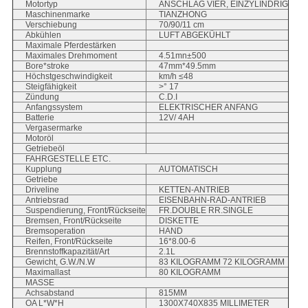
Motortyp
ANSCHLAG VIER, EINZYLINDRIG
Maschinenmarke
TIANZHONG
Verschiebung
70/90/11 cm
Abkühlen
LUFT ABGEKÜHLT
Maximale Pferdestärken
Maximales Drehmoment
4.51mn±500
Bore*stroke
47mm*49.5mm
Höchstgeschwindigkeit
km/h ≤48
Steigfähigkeit
>° 17
Zündung
C.D.I
Anfangssystem
ELEKTRISCHER ANFANG
Batterie
12V/ 4AH
Vergasermarke
Motoröl
Getriebeöl
FAHRGESTELLE ETC.
Kupplung
AUTOMATISCH
Getriebe
Driveline
KETTEN-ANTRIEB
Antriebsrad
EISENBAHN-RAD-ANTRIEB
Suspendierung, Front/Rückseite
FR.DOUBLE RR.SINGLE
Bremsen, Front/Rückseite
DISKETTE
Bremsoperation
HAND
Reifen, Front/Rückseite
16*8.00-6
Brennstoffkapazität/Art
2.1L
Gewicht, G.W./N.W
83 KILOGRAMM 72 KILOGRAMM
Maximallast
80 KILOGRAMM
MASSE
Achsabstand
815MM
OA L*W*H
1300X740X835 MILLIMETER