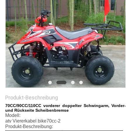
DATENSCHUTZRICHTLINIE
Produkt-Beschreibung
70CC/90CC/110CC vorderer doppelter Schwingarm, Vorder-
und Rückseite Scheibenbremse
Modell:
atv Viererkabel bike70cc-2
Produkt-Beschreibung: