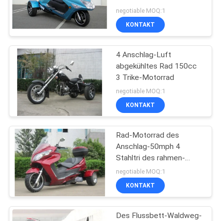
negotiable MOQ:1
KONTAKT
DATENSCHUTZRICHTLINIE
183
4 Anschlag-Luft
Gokart-Buggy
abgekühltes Rad 150cc
3 Trike-Motorrad
negotiable MOQ:1
KONTAKT
Rad-Motorrad des
98
Anschlag-50mph 4
Erwachsener
Stahltri des rahmen-
150cc
negotiable MOQ:1
Motorrad Roller
KONTAKT
Des Flussbett-Waldweg-