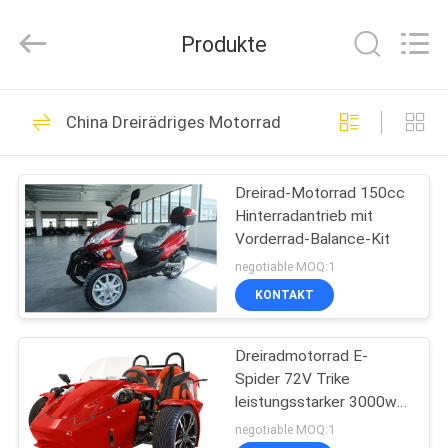
Shanghai
Rongyao
Vehicle
Produkte
Co.,Ltd.
All
Rights
Reserved.
HAUS
32
China Dreirädriges Motorrad
Vierrad-ATV
PRODUKTE
Dreirad-Motorrad 150cc
Hinterradantrieb mit
ÜBER
Vorderrad-Balance-Kit
UNS
negotiable MOQ:1
KONTAKT
27
FABRIK-
ATV-Viererkabel-
Dreiradmotorrad E-
AUSFLUG
Spider 72V Trike
Fahrrad
leistungsstarker 3000w
QUALITÄTSKONTROLLE
Mitteldrehmotor mit
negotiable MOQ:1