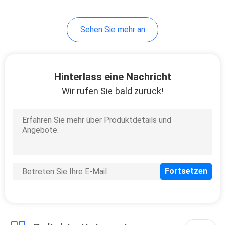
43
Sehen Sie mehr an
Schmutz-Fahrrad-
Motorrad
Hinterlass eine Nachricht
Wir rufen Sie bald zurück!
59
Starke Motorräder