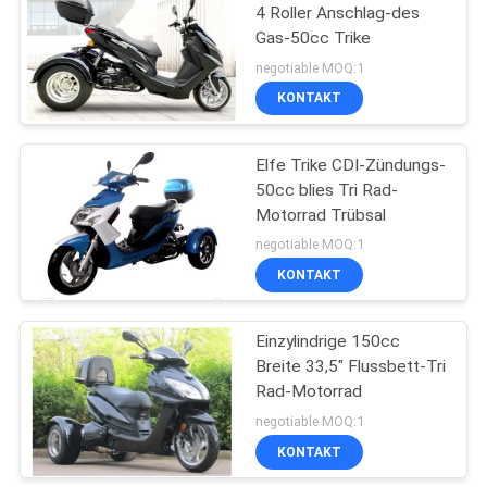
4 Roller Anschlag-des
Gas-50cc Trike
27
negotiable MOQ:1
KONTAKT
Mini Motorroller
Elfe Trike CDI-Zündungs-
50cc blies Tri Rad-
Motorrad Trübsal
negotiable MOQ:1
KONTAKT
30
250cc Zerhacker
Einzylindrige 150cc
Breite 33,5" Flussbett-Tri
Motorrad
Rad-Motorrad
negotiable MOQ:1
KONTAKT