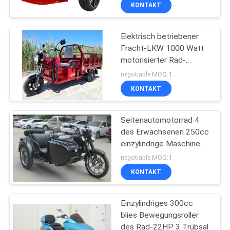
Lithiumbatterie
KONTAKT
TRETEN
Elektrisch betriebener
SIE
58
Fracht-LKW 1000 Watt
MIT
motorisierter Rad-
Nutzen-Fahrzeuge
UNS
Fahrrad-Roller des
negotiable MOQ:1
ATV
Moped-3
IN
KONTAKT
VERBINDUNG
Seitenautomotorrad 4
des Erwachsenen 250cc
FORDERN
einzylindrige Maschine
75
Anschlags
SIE
negotiable MOQ:1
KONTAKT
EIN
Jugend Racing ATV
ZITAT
Einzylindriges 300cc
blies Bewegungsroller
SITEMAP
des Rad-22HP 3 Trübsal