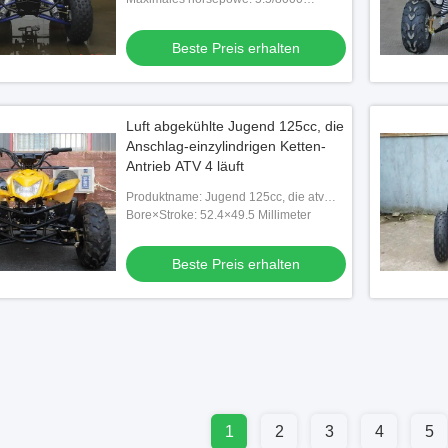
kw/r/min
Beste Preis erhalten
Luft abgekühlte Jugend 125cc, die
Anschlag-einzylindrigen Ketten-
Antrieb ATV 4 läuft
Produktname: Jugend 125cc, die atv
läuft
Bore×Stroke: 52.4×49.5 Millimeter
Beste Preis erhalten
1
2
3
4
5