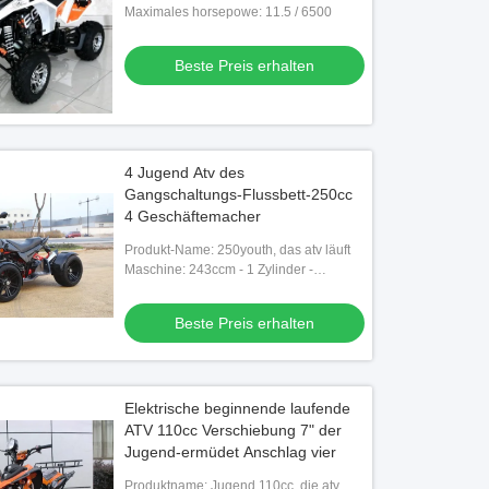
läuft
Maximales horsepowe: 11.5 / 6500
Beste Preis erhalten
4 Jugend Atv des
Gangschaltungs-Flussbett-250cc
4 Geschäftemacher
Produkt-Name: 250youth, das atv läuft
Maschine: 243ccm - 1 Zylinder -
wassergekühlt - 4 Gangschaltung
Beste Preis erhalten
Elektrische beginnende laufende
ATV 110cc Verschiebung 7" der
Jugend-ermüdet Anschlag vier
Produktname: Jugend 110cc, die atv