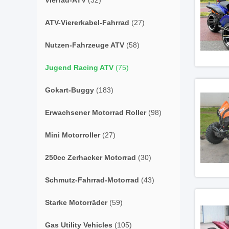
Vierrad-ATV
(32)
ATV-Viererkabel-Fahrrad
(27)
Nutzen-Fahrzeuge ATV
(58)
Jugend Racing ATV
(75)
Gokart-Buggy
(183)
Erwachsener Motorrad Roller
(98)
Mini Motorroller
(27)
250cc Zerhacker Motorrad
(30)
Schmutz-Fahrrad-Motorrad
(43)
Starke Motorräder
(59)
Gas Utility Vehicles
(105)