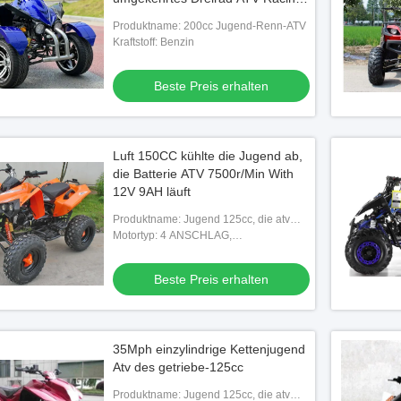
ATV
Produktname: 200cc Jugend-Renn-ATV
Kraftstoff: Benzin
Beste Preis erhalten
Luft 150CC kühlte die Jugend ab,
die Batterie ATV 7500r/Min With
12V 9AH läuft
Produktname: Jugend 125cc, die atv
läuft
Motortyp: 4 ANSCHLAG,
EINZYLINDRIG, LUFT ABGEKÜHLT
Beste Preis erhalten
35Mph einzylindrige Kettenjugend
Atv des getriebe-125cc
Produktname: Jugend 125cc, die atv