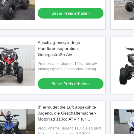
Beste Preis erhalten
läuft Viererkabel lädt
Anschlag-einzylindrige
Preis erhalten
Handbremsoperation
Gebirgsstraße Atv-
Gebrauchsfahrzeug-125cc 4
Produktname: Jugend 125cc, die atv
läuft
Anfangssystem: Elektrischer Anfang
Beste Preis erhalten
8" ermüdet die Luft abgekühlte
Jugend, die Geschäftemacher-
Motorrad 110cc ATV 4 für
Waldweg läuft
Produktname: Jugend 110, die atv läuft
Maximales horsepowe: 5.5/8000