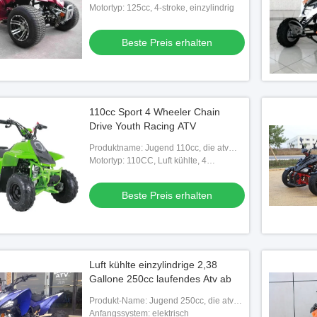
läuft
Motortyp: 125cc, 4-stroke, einzylindrig
Beste Preis erhalten
110cc Sport 4 Wheeler Chain
Drive Youth Racing ATV
Produktname: Jugend 110cc, die atv
läuft
Motortyp: 110CC, Luft kühlte, 4
Anschlag, 1 Zylinder ab, der mit
Rückseite automatisch ist
Beste Preis erhalten
Luft kühlte einzylindrige 2,38
Gallone 250cc laufendes Atv ab
Produkt-Name: Jugend 250cc, die atv
läuft
Anfangssystem: elektrisch