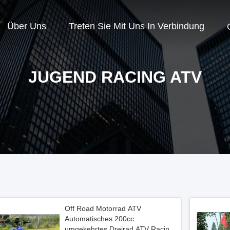
Über Uns
Treten Sie Mit Uns In Verbindung
JUGEND RACING ATV
Off Road Motorrad ATV
Automatisches 200cc
umgekehrtes Dreirad ATV Racing