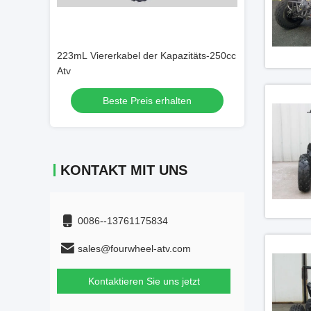
zitäts-250cc
77.5mph Jugend laufendes ATV
80kg, das 125cc 
ten
Beste Preis erhalten
Beste 
KONTAKT MIT UNS
0086--13761175834
sales@fourwheel-atv.com
Kontaktieren Sie uns jetzt