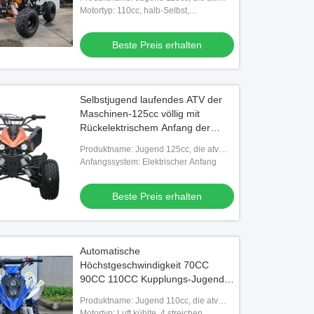
läuft
Motortyp: 110cc, halb-Selbst,
einzylindrig, Viertakt, Luft kühlte, Ketten-
Antrieb ab
Beste Preis erhalten
Selbstjugend laufendes ATV der
Maschinen-125cc völlig mit
Rückelektrischem Anfang der
maximallast-65kg
Produktname: Jugend 125cc, die atv
läuft
Anfangssystem: Elektrischer Anfang
Beste Preis erhalten
Automatische
Höchstgeschwindigkeit 70CC
90CC 110CC Kupplungs-Jugend
Atv 4 Geschäftemacher-45km/H
Produktname: Jugend 110cc, die atv
CDI-Zündung
läuft
Motortyp: Luft kühlte, 4 streichen,