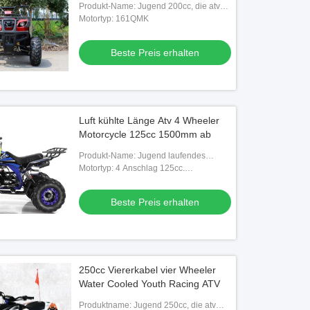
Produkt-Name: Jugend 200cc, die atv
läuft
Motortyp: 161QMK
Beste Preis erhalten
Luft kühlte Länge Atv 4 Wheeler
Motorcycle 125cc 1500mm ab
Produkt-Name: Jugend laufendes
atv125cc18
Motortyp: 4 Anschlag 125cc.
einzylindrig. Luftgekühlt
Beste Preis erhalten
250cc Viererkabel vier Wheeler
Water Cooled Youth Racing ATV
Produktname: Jugend 250cc, die atv