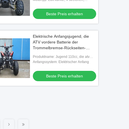
einzylindriger, Ketten-Antrieb ab
Beste Preis erhalten
Elektrische Anfangsjugend, die
ATV vordere Batterie der
Trommelbremse-Rückseiten-
Scheibenbremse-12V 4AH läuft
Produktname: Jugend 110cc, die atv
läuft
Anfangssystem: Elektrischer Anfang
Beste Preis erhalten