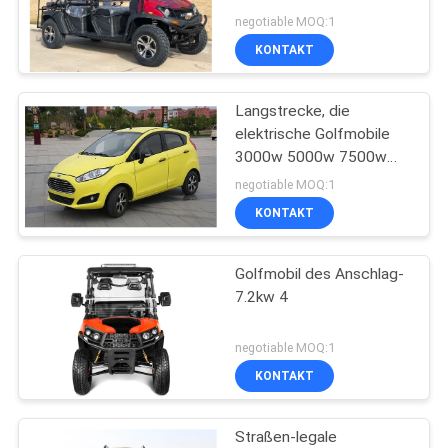
negotiable MOQ:1
KONTAKT
DATENSCHUTZRICHTLINIE
Langstrecke, die
elektrische Golfmobile
3000w 5000w 7500w
mit fünf Türen/4 Sitze
negotiable MOQ:1
fährt
KONTAKT
Golfmobil des Anschlag-
7.2kw 4
negotiable MOQ:1
KONTAKT
Straßen-legale