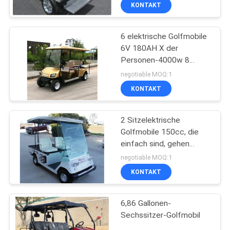
Lichtern
KONTAKT
TRETEN
6 elektrische Golfmobile
SIE
6V 180AH X der
MIT
Personen-4000w 8
UNS
wartungsfreie Off Road-
negotiable MOQ:1
Golfmobile
IN
KONTAKT
VERBINDUNG
2 Sitzelektrische
Golfmobile 150cc, die
FORDERN
einfach sind, gehen
abgekühlte Anschlag-
SIE
negotiable MOQ:1
einzylindrige die Luft des
KONTAKT
EIN
Golfmobil-vier
ZITAT
6,86 Gallonen-
Sechssitzer-Golfmobil
SITEMAP