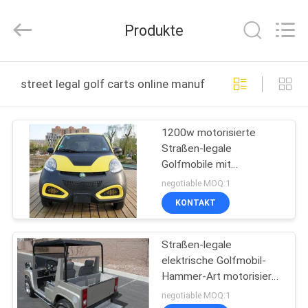
Shanghai
Rongyao
Vehicle
Produkte
Co.,Ltd.
All
Rights
Reserved.
HAUS
street legal golf carts online manufacture
PRODUKTE
1200w motorisierte
Straßen-legale
ÜBER
Golfmobile mit
UNS
Bremsweg dem 2
negotiable MOQ:1
Tür-/3m
KONTAKT
FABRIK-
Straßen-legale
AUSFLUG
elektrische Golfmobil-
Hammer-Art motorisierte
QUALITÄTSKONTROLLE
Golfmobile mit Großkopf-
negotiable MOQ:1