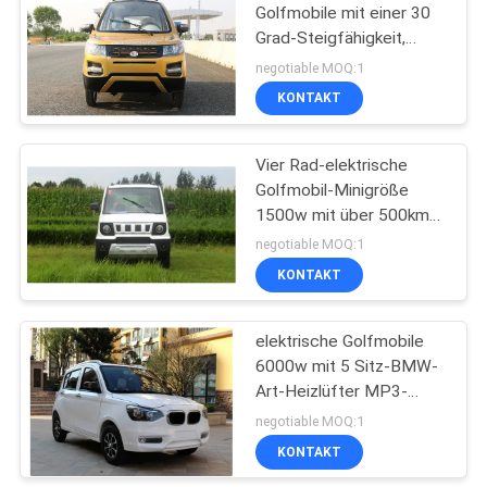
Golfmobile mit einer 30
Grad-Steigfähigkeit,
3000w motorisierten
negotiable MOQ:1
Golfmobil
KONTAKT
Vier Rad-elektrische
Golfmobil-Minigröße
1500w mit über 500km
Strecke
negotiable MOQ:1
KONTAKT
elektrische Golfmobile
6000w mit 5 Sitz-BMW-
Art-Heizlüfter MP3-
Radio PVC der Tür-4
negotiable MOQ:1
KONTAKT