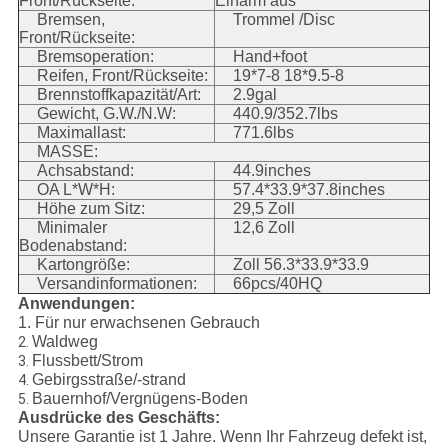
Front/Rückseite:
Einarm aus
Bremsen,
Trommel /Disc
Front/Rückseite:
Bremsoperation:
Hand+foot
Reifen, Front/Rückseite:
19*7-8 18*9.5-8
Brennstoffkapazität/Art:
2.9gal
Gewicht, G.W./N.W:
440.9/352.7lbs
Maximallast:
771.6lbs
MASSE:
Achsabstand:
44.9inches
OA L*W*H:
57.4*33.9*37.8inches
Höhe zum Sitz:
29,5 Zoll
Minimaler
12,6 Zoll
Bodenabstand:
Kartongröße:
Zoll 56.3*33.9*33.9
Versandinformationen:
66pcs/40HQ
Anwendungen:
1.
Für nur erwachsenen Gebrauch
Waldweg
2.
Flussbett/Strom
3.
Gebirgsstraße/-strand
4.
Bauernhof/Vergnügens-Boden
5.
Ausdrücke des Geschäfts:
Unsere Garantie ist 1 Jahre. Wenn Ihr Fahrzeug defekt ist,