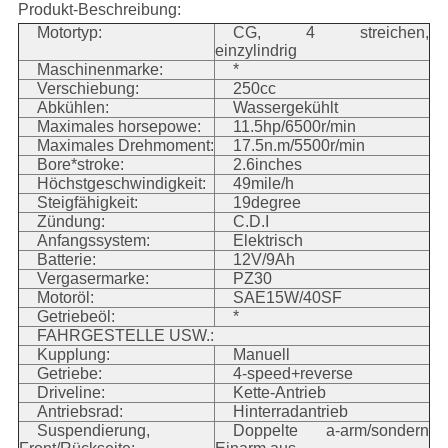
Produkt-Beschreibung:
Motortyp:
CG, 4 streichen,
einzylindrig
Maschinenmarke:
*
Verschiebung:
250cc
Abkühlen:
Wassergekühlt
Maximales horsepowe:
11.5hp/6500r/min
Maximales Drehmoment:
17.5n.m/5500r/min
Bore*stroke:
2.6inches
Höchstgeschwindigkeit:
49mile/h
Steigfähigkeit:
19degree
Zündung:
C.D.I
Anfangssystem:
Elektrisch
Batterie:
12V/9Ah
Vergasermarke:
PZ30
Motoröl:
SAE15W/40SF
Getriebeöl:
*
FAHRGESTELLE USW.:
Kupplung:
Manuell
Getriebe:
4-speed+reverse
Driveline:
Kette-Antrieb
Antriebsrad:
Hinterradantrieb
Suspendierung,
Doppelte a-arm/sondern