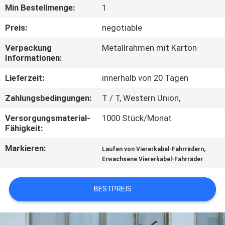
Min Bestellmenge:
1
TRETEN
Preis:
negotiable
SIE
Verpackung
Metallrahmen mit Karton
MIT
Informationen:
UNS
Lieferzeit:
innerhalb von 20 Tagen
IN
Zahlungsbedingungen:
T / T, Western Union,
VERBINDUNG
Versorgungsmaterial-
1000 Stück/Monat
Fähigkeit:
FORDERN
Markieren:
,
Laufen von Viererkabel-Fahrrädern
SIE
Erwachsene Viererkabel-Fahrräder
EIN
ZITAT
BESTPREIS
SITEMAP