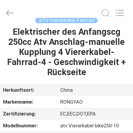
Shanghai
Rongyao
Vehicle
Co.,Ltd.
All
ATV-Viererkabel-Fahrrad
Rights
Reserved.
Elektrischer des Anfangscg
HAUS
250cc Atv Anschlag-manuelle
PRODUKTE
Kupplung 4 Viererkabel-
Fahrrad-4 - Geschwindigkeit +
ÜBER
Rückseite
UNS
Herkunftsort:
China
FABRIK-
Markenname:
RONGYAO
AUSFLUG
Zertifizierung:
EC,EEC,DOT,EPA
QUALITÄTSKONTROLLE
Modellnummer:
atv Viererkabel bike250-10