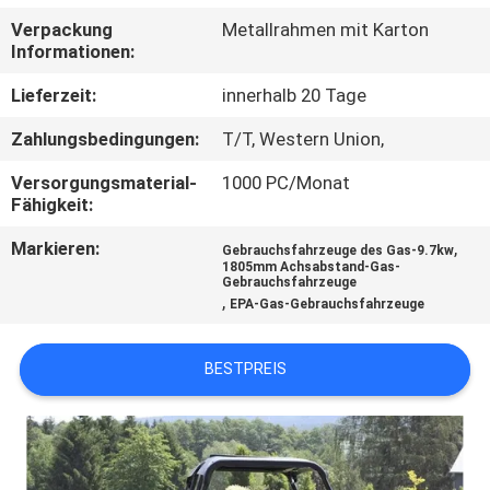
Verpackung
Metallrahmen mit Karton
TRETEN
Informationen:
SIE
Lieferzeit:
innerhalb 20 Tage
MIT
Zahlungsbedingungen:
T/T, Western Union,
UNS
Versorgungsmaterial-
1000 PC/Monat
IN
Fähigkeit:
VERBINDUNG
Markieren:
,
Gebrauchsfahrzeuge des Gas-9.7kw
1805mm Achsabstand-Gas-
Gebrauchsfahrzeuge
FORDERN
,
EPA-Gas-Gebrauchsfahrzeuge
SIE
BESTPREIS
EIN
ZITAT
SITEMAP