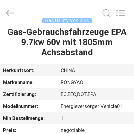
Shanghai
Rongyao
Vehicle
Co.,Ltd.
All
Gas Utility Vehicles
Rights
Reserved.
Gas-Gebrauchsfahrzeuge EPA
HAUS
9.7kw 60v mit 1805mm
PRODUKTE
Achsabstand
ÜBER
Herkunftsort:
CHINA
UNS
Markenname:
RONGYAO
Zertifizierung:
EC,EEC,DOT,EPA
FABRIK-
Modellnummer:
Energieversorger Vehicle01
AUSFLUG
Min Bestellmenge:
1
QUALITÄTSKONTROLLE
Preis:
negotiable