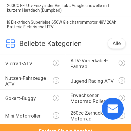
200CC EFI Utv Einzylinder Viertakt, Ausgleichswelle mit
kurzem Hartdach (Dumpbed)
I6 Elektrisch Superleise 650W Gleichstrommotor 48V 20Ah
Batterie Elektrische UTV
Beliebte Kategorien
Alle
ATV-Viererkabel-
Vierrad-ATV
Fahrrad
Nutzen-Fahrzeuge 
Jugend Racing ATV
ATV
Erwachsener 
Gokart-Buggy
Motorrad Roller
250cc Zerhacker 
Mini Motorroller
Motorrad