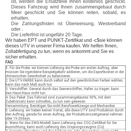
ist, werden die Ersatzteile Ihnen kostenlos geschickt.
Dieses Fahrzeug wird Ihnen zusammengebaut durch
Meer geschickt und Sie können reiten, sobald, es
erhalten.
Die Zahlungsfristen ist Überweisung, Westverband
oder .
Die Lieferfrist ist ungefähr 20 Tage.
Wir haben EPT und PUNKT-Zertifikat und -c$sie können
dieses UTV in unserer Firma kaufen. Wir helfen Ihnen,
Zollabfertigung zu tun, wenn es ankommt und Sie es
sicher erhalten.
FAQ
1.
Für die Probe: wir können Lieferung die Probe am ersten Auftrag. aber
müssen Sie irgendeine Beispielgebühr addieren, um die Exportkosten in der
chinesischen Gewohnheit zu balancieren.
2. Die UTV-FARBE kann durch selbst auf den gewöhnlichen Farben wählen,
kann das nach Maß auch tun
3. Verschiffen: General durch das Seeverschiffen, Hafen zu tragen. kann
das Haus-Haus nicht tun.
4. Das Paket: Das Fahrrad sind zusammengebautes 90%, mit dem
Zubehörsatz kann schnelles, zu tun sein gewesen
Versammlung. Benötigen Sie nicht Berufswerkzeuge und Mechaniker.
5. Lieferung: wir haben keinen Vorrat, alle diese UTV sind Produktion durch
den Auftrag, gerade für einen Auftrag, der Produktionszeitgeneral nehmen
über 15-20days.
6. Wenn für das EWG-Modell, kann Lieferung das COC-Zertifikat für Sie
Ausrichtung, kann auch Lieferung das Ursprungszeugnis (Co).