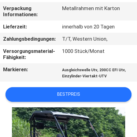
Verpackung
Metallrahmen mit Karton
TRETEN
Informationen:
SIE
Lieferzeit:
innerhalb von 20 Tagen
MIT
Zahlungsbedingungen:
T/T, Western Union,
UNS
Versorgungsmaterial-
1000 Stück/Monat
IN
Fähigkeit:
VERBINDUNG
Markieren:
,
,
Ausgleichswelle Utv
200CC EFI Utv
Einzylinder-Viertakt-UTV
FORDERN
SIE
BESTPREIS
EIN
ZITAT
SITEMAP