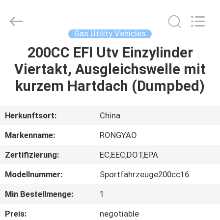
Shanghai
Rongyao
Vehicle
Co.,Ltd.
All
Gas Utility Vehicles
Rights
Reserved.
200CC EFI Utv Einzylinder
HAUS
Viertakt, Ausgleichswelle mit
PRODUKTE
kurzem Hartdach (Dumpbed)
ÜBER
Herkunftsort:
China
UNS
Markenname:
RONGYAO
Zertifizierung:
EC,EEC,DOT,EPA
FABRIK-
Modellnummer:
Sportfahrzeuge200cc16
AUSFLUG
Min Bestellmenge:
1
QUALITÄTSKONTROLLE
Preis:
negotiable