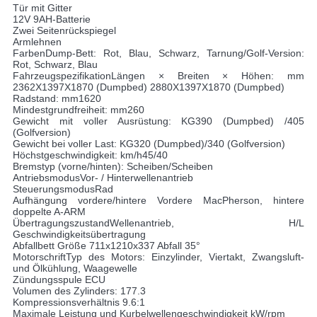
Tür mit Gitter
12V 9AH-Batterie
Zwei Seitenrückspiegel
Armlehnen
FarbenDump-Bett: Rot, Blau, Schwarz, Tarnung/Golf-Version:
Rot, Schwarz, Blau
FahrzeugspezifikationLängen × Breiten × Höhen: mm
2362X1397X1870 (Dumpbed) 2880X1397X1870 (Dumpbed)
Radstand: mm1620
Mindestgrundfreiheit: mm260
Gewicht mit voller Ausrüstung: KG390 (Dumpbed) /405
(Golfversion)
Gewicht bei voller Last: KG320 (Dumpbed)/340 (Golfversion)
Höchstgeschwindigkeit: km/h45/40
Bremstyp (vorne/hinten): Scheiben/Scheiben
AntriebsmodusVor- / Hinterwellenantrieb
SteuerungsmodusRad
Aufhängung vordere/hintere Vordere MacPherson, hintere
doppelte A-ARM
ÜbertragungszustandWellenantrieb, H/L
Geschwindigkeitsübertragung
Abfallbett Größe 711x1210x337 Abfall 35°
MotorschriftTyp des Motors: Einzylinder, Viertakt, Zwangsluft-
und Ölkühlung, Waagewelle
Zündungsspule ECU
Volumen des Zylinders: 177.3
Kompressionsverhältnis 9.6:1
Maximale Leistung und Kurbelwellengeschwindigkeit kW/rpm