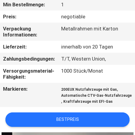
Min Bestellmenge:
1
TRETEN
Preis:
negotiable
SIE
Verpackung
Metallrahmen mit Karton
MIT
Informationen:
UNS
Lieferzeit:
innerhalb von 20 Tagen
IN
Zahlungsbedingungen:
T/T, Western Union,
VERBINDUNG
Versorgungsmaterial-
1000 Stück/Monat
Fähigkeit:
FORDERN
Markieren:
,
200EUX Nutzfahrzeuge mit Gas
SIE
Automatische CTV-Gas-Nutzfahrzeuge
,
Kraftfahrzeuge mit EFI-Gas
EIN
ZITAT
BESTPREIS
SITEMAP