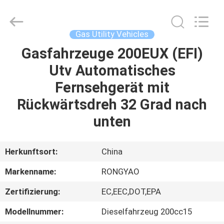
Shanghai
Rongyao
Vehicle
Co.,Ltd.
All
Gas Utility Vehicles
Rights
Reserved.
Gasfahrzeuge 200EUX (EFI)
HAUS
Utv Automatisches
PRODUKTE
Fernsehgerät mit
Rückwärtsdreh 32 Grad nach
ÜBER
unten
UNS
Herkunftsort:
China
FABRIK-
Markenname:
RONGYAO
AUSFLUG
Zertifizierung:
EC,EEC,DOT,EPA
QUALITÄTSKONTROLLE
Modellnummer:
Dieselfahrzeug 200cc15