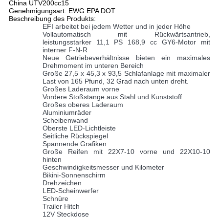
China UTV200cc15
Genehmigungsart: EWG EPA DOT
Beschreibung des Produkts:
EFI arbeitet bei jedem Wetter und in jeder Höhe
Vollautomatisch mit Rückwärtsantrieb,
leistungsstarker 11,1 PS 168,9 cc GY6-Motor mit
interner F-N-R
Neue Getriebeverhältnisse bieten ein maximales
Drehmoment im unteren Bereich
Große 27,5 x 45,3 x 93,5 Schlafanlage mit maximaler
Last von 165 Pfund, 32 Grad nach unten dreht.
Großes Laderaum vorne
Vordere Stoßstange aus Stahl und Kunststoff
Großes oberes Laderaum
Aluminiumräder
Scheibenwand
Oberste LED-Lichtleiste
Seitliche Rückspiegel
Spannende Grafiken
Große Reifen mit 22X7-10 vorne und 22X10-10
hinten
Geschwindigkeitsmesser und Kilometer
Bikini-Sonnenschirm
Drehzeichen
LED-Scheinwerfer
Schnüre
Trailer Hitch
12V Steckdose