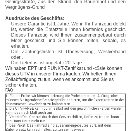
Gebirgsstraße, aus den Strand, den Bauernhof und den
Vergnügens-Grund
Ausdrücke des Geschäfts:
Unsere Garantie ist 1 Jahre. Wenn Ihr Fahrzeug defekt
ist, werden die Ersatzteile Ihnen kostenlos geschickt.
Dieses Fahrzeug wird Ihnen zusammengebaut durch
Meer geschickt und Sie können reiten, sobald, es
erhalten.
Die Zahlungsfristen ist Überweisung, Westverband
oder .
Die Lieferfrist ist ungefähr 20 Tage.
Wir haben EPT und PUNKT-Zertifikat und -c$sie können
dieses UTV in unserer Firma kaufen. Wir helfen Ihnen,
Zollabfertigung zu tun, wenn es ankommt und Sie es
sicher erhalten.
FAQ
1.
Für die Probe: wir können Lieferung die Probe am ersten Auftrag. aber
müssen Sie irgendeine Beispielgebühr addieren, um die Exportkosten in der
chinesischen Gewohnheit zu balancieren.
2. Die UTV-FARBE kann durch selbst auf den gewöhnlichen Farben wählen,
kann das nach Maß auch tun
3. Verschiffen: General durch das Seeverschiffen, Hafen zu tragen. kann
das Haus-Haus nicht tun.
4. Das Paket: Das Fahrrad sind zusammengebautes 90%, mit dem
Zubehörsatz kann schnelles, zu tun sein gewesen