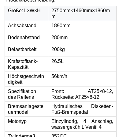
Größe: L×W×H
2750mm×1460mm×1860m
m
Achsabstand
1890mm
Bodenabstand
280mm
Belastbarkeit
200kg
Kraftstofftank-
26.5L
Kapazität
Höchstgeschwin
56km/h
digkeit
Spezifikation
Front: AT25×8-12,
des Reifens
Rückseite: AT25×8-12
Bremsanlageste
Hydraulisches Disketten-
uermodell
Fuß-Bremspedal
Motortyp
Einzylindrig, 4 Anschlag,
wassergekühlt, Ventil 4
Zylindermaß
352CC