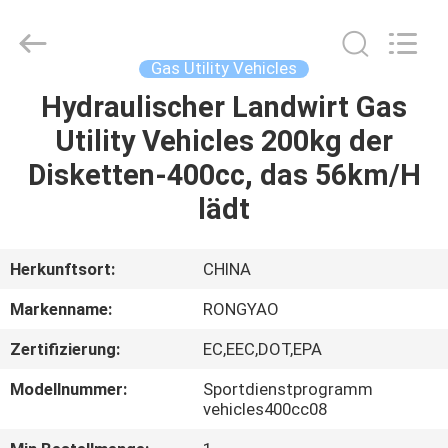
Shanghai
Rongyao
Vehicle
Co.,Ltd.
All
Gas Utility Vehicles
Rights
Reserved.
Hydraulischer Landwirt Gas
HAUS
Utility Vehicles 200kg der
PRODUKTE
Disketten-400cc, das 56km/H
lädt
ÜBER
UNS
Herkunftsort:
CHINA
Markenname:
RONGYAO
FABRIK-
Zertifizierung:
EC,EEC,DOT,EPA
AUSFLUG
Modellnummer:
Sportdienstprogramm
vehicles400cc08
QUALITÄTSKONTROLLE