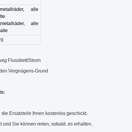
etallräder, alle
lte
metallräder, alle
alte
n)
eg Flussbett/Strom
 den Vergnügens-Grund
ts:
 die Ersatzteile Ihnen kostenlos geschickt.
nd Sie können reiten, sobald, es erhalten.