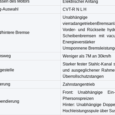
ssen des Motors
Elektrischer Anfang
g-Auswahl
CVT-R N L H
Unabhängige hy
vierradangetriebenBremsan
Vorder- und Rückseite hydr
t/hintere Bremse
Scheibenbremsen mit vacu
Energieverstärker
Umsponnene Bremsleistunge
msweg
Weniger als 7M an 30km/h
Starker fester Stahlc-Kanal 
gestelle
und ausgeglichener Rahme
Überrollschutzstangen
erung
Zahnstangentrieb
Front: Unabhängige Ei
Phersonspreizen
endierung
Hinter: Unabhängige Doppel
Hochleistungsspule über Su