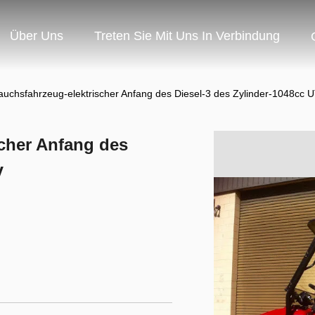
Über Uns
Treten Sie Mit Uns In Verbindung
auchsfahrzeug-elektrischer Anfang des Diesel-3 des Zylinder-1048cc 
scher Anfang des
V