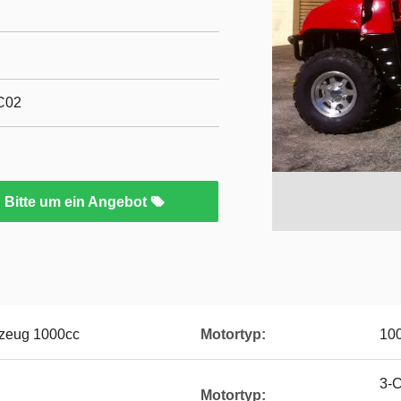
C02
Bitte um ein Angebot
rzeug 1000cc
Motortyp:
10
3-C
Motortyp: