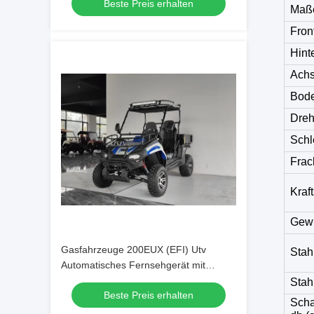
Beste Preis erhalten
Maß
Fron
Hinte
Achs
Bod
Dreh
Schl
Frac
Kraf
Gewi
Gasfahrzeuge 200EUX (EFI) Utv
Stah
Automatisches Fernsehgerät mit
Rückwärtsdreh 32 Grad nach unten
Stah
Beste Preis erhalten
Scha