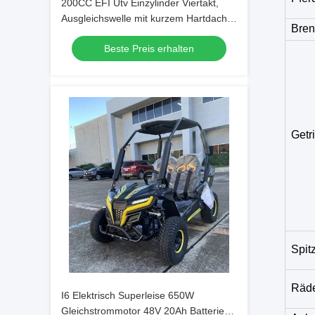
200CC EFI Utv Einzylinder Viertakt,
Ausgleichswelle mit kurzem Hartdach
Bren
(Dumpbed)
Beste Preis erhalten
Getr
Spit
Räde
I6 Elektrisch Superleise 650W
Gleichstrommotor 48V 20Ah Batterie