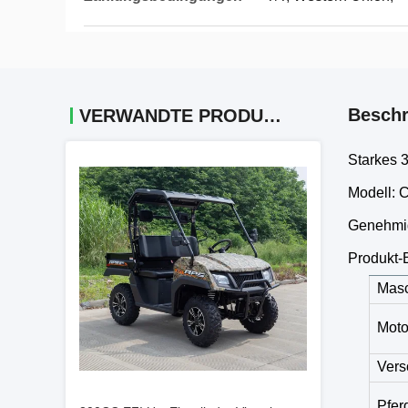
Beschr
VERWANDTE PRODUKTE
Starkes 
Modell: 
Genehmi
Produkt-
Mas
Moto
Vers
Pfer