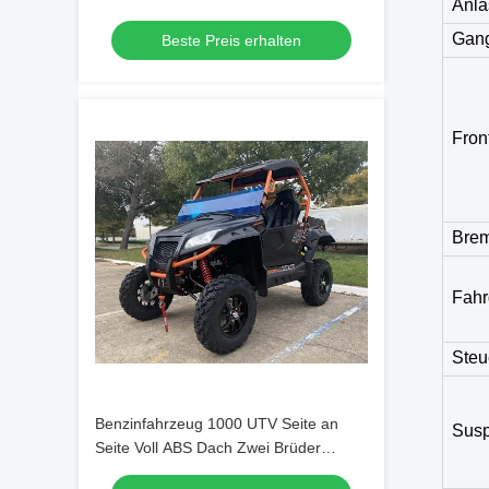
Anla
Elektrische UTV
Gan
Beste Preis erhalten
Fron
Bre
Fahr
Steu
Benzinfahrzeug 1000 UTV Seite an
Susp
Seite Voll ABS Dach Zwei Brüder
Rennfahrzeug