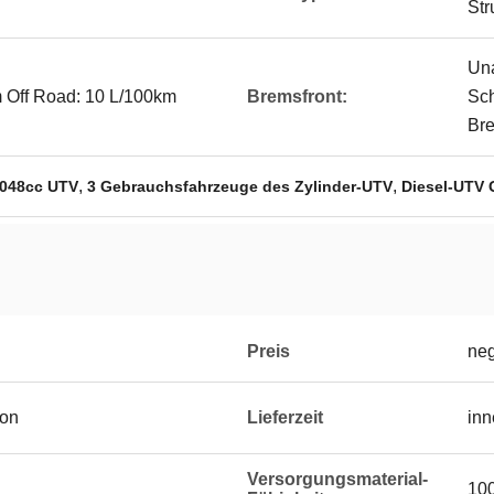
St
Una
m Off Road: 10 L/100km
Bremsfront:
Sch
Br
,
,
1048cc UTV
3 Gebrauchsfahrzeuge des Zylinder-UTV
Diesel-UTV 
Preis
neg
ton
Lieferzeit
inn
Versorgungsmaterial-
10