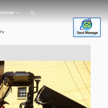
German
UTV