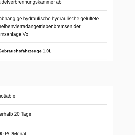
rudelverbrennungskammer ab
bhängige hydraulische hydraulische gelüftete
eibenvierradangetriebenbremsen der
emsanlage Vo
Gebrauchsfahrzeuge 1.0L
otiable
erhalb 20 Tage
00 PC/Monat