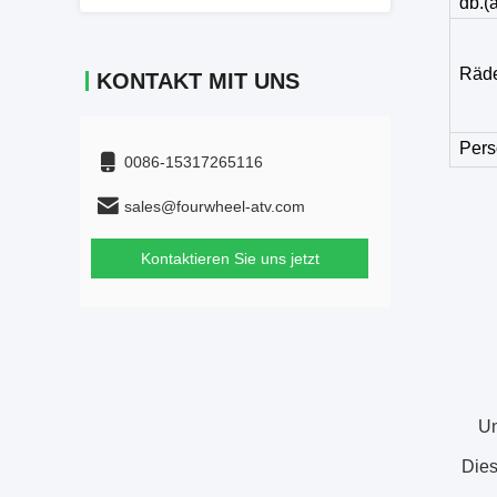
db.(
Räde
KONTAKT MIT UNS
Pers
0086-15317265116
sales@fourwheel-atv.com
Kontaktieren Sie uns jetzt
Un
Dies