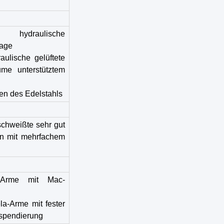
draulische
lage
aulische gelüftete
me unterstütztem
n des Edelstahls
schweißte sehr gut
n mit mehrfachem
n-Arme mit Mac-
a-Arme mit fester
spendierung