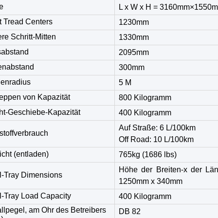
e
L x W x H = 3160mm×1550
t Tread Centers
1230mm
re Schritt-Mitten
1330mm
abstand
2095mm
enabstand
300mm
enradius
5 M
eppen von Kapazität
800 Kilogramm
ht-Geschiebe-Kapazität
400 Kilogramm
Auf Straße: 6 L/100km
tstoffverbrauch
Off Road: 10 L/100km
cht (entladen)
765kg (1686 lbs)
Höhe der Breiten-x der Lä
l-Tray Dimensions
1250mm x 340mm
l-Tray Load Capacity
400 Kilogramm
llpegel, am Ohr des Betreibers
DB 82