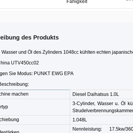
Fähigkeit
eibung des Produkts
3 Wasser und Öl des Zylinders 1048cc kühlten echten japanisc
China UTV450cc02
gen Sie Modus: PUNKT EWG EPA
Beschreibung:
chine machen
Diesel Daihatsus 1.0L
3-Cylinder, Wasser u. Öl kü
rtyp
Strudelverbrennungskammer
chiebung
1.048L
Nennleistung: 17.5kw/3
destärken