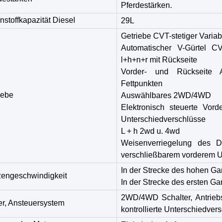
Pferdestärken.
nstoffkapazität Diesel
29L
Getriebe CVT-stetiger Variab
Automatischer V-Gürtel C
l+h+n+r mit Rückseite
Vorder- und Rückseite A
Fettpunkten
iebe
Auswählbares 2WD/4WD
Elektronisch steuerte Vord
Unterschiedverschlüsse
L + h 2wd u. 4wd
Weisenverriegelung des D
verschließbarem vorderem U
In der Strecke des hohen Ga
zengeschwindigkeit
In der Strecke des ersten Ga
2WD/4WD Schalter, Antriebs
r, Ansteuersystem
kontrollierte Unterschiedver