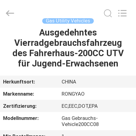
Shanghai
Rongyao
Vehicle
Co.,Ltd.
All
Gas Utility Vehicles
Rights
Reserved.
Ausgedehntes
HAUS
Vierradgebrauchsfahrzeug
PRODUKTE
des Fahrerhaus-200CC UTV
für Jugend-Erwachsenen
ÜBER
UNS
Herkunftsort:
CHINA
Markenname:
RONGYAO
FABRIK-
Zertifizierung:
EC,EEC,DOT,EPA
AUSFLUG
Modellnummer:
Gas Gebrauchs-
Vehicle200CC08
QUALITÄTSKONTROLLE