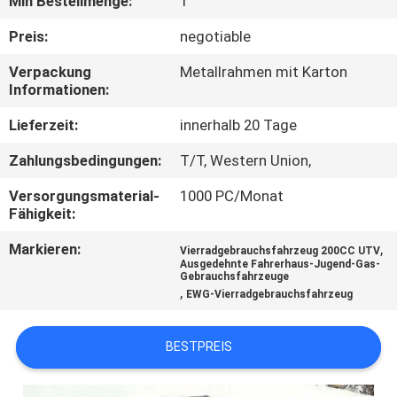
Min Bestellmenge:
1
TRETEN
Preis:
negotiable
SIE
Verpackung
Metallrahmen mit Karton
Informationen:
MIT
UNS
Lieferzeit:
innerhalb 20 Tage
IN
Zahlungsbedingungen:
T/T, Western Union,
VERBINDUNG
Versorgungsmaterial-
1000 PC/Monat
Fähigkeit:
FORDERN
Markieren:
,
Vierradgebrauchsfahrzeug 200CC UTV
Ausgedehnte Fahrerhaus-Jugend-Gas-
SIE
Gebrauchsfahrzeuge
,
EWG-Vierradgebrauchsfahrzeug
EIN
ZITAT
BESTPREIS
SITEMAP