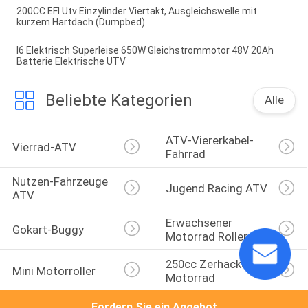
200CC EFI Utv Einzylinder Viertakt, Ausgleichswelle mit
kurzem Hartdach (Dumpbed)
I6 Elektrisch Superleise 650W Gleichstrommotor 48V 20Ah
Batterie Elektrische UTV
Beliebte Kategorien
Alle
ATV-Viererkabel-
Vierrad-ATV
Fahrrad
Nutzen-Fahrzeuge 
Jugend Racing ATV
ATV
Erwachsener 
Gokart-Buggy
Motorrad Roller
250cc Zerhacker 
Mini Motorroller
Motorrad
Fordern Sie ein Angebot