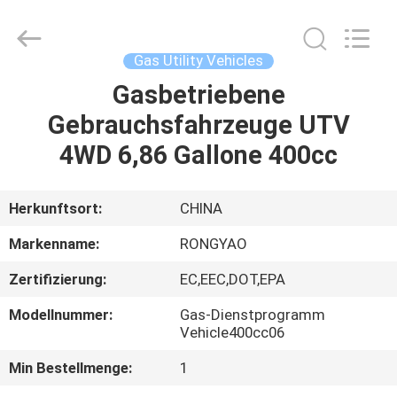
Shanghai
Rongyao
Vehicle
Co.,Ltd.
All
Gas Utility Vehicles
Rights
Reserved.
Gasbetriebene
HAUS
Gebrauchsfahrzeuge UTV
PRODUKTE
4WD 6,86 Gallone 400cc
ÜBER
Herkunftsort:
CHINA
UNS
Markenname:
RONGYAO
Zertifizierung:
EC,EEC,DOT,EPA
FABRIK-
Modellnummer:
Gas-Dienstprogramm
AUSFLUG
Vehicle400cc06
Min Bestellmenge:
1
QUALITÄTSKONTROLLE