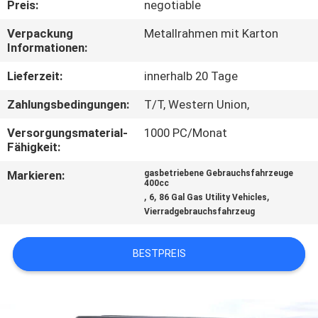
Preis:
negotiable
TRETEN
Verpackung
Metallrahmen mit Karton
Informationen:
SIE
MIT
Lieferzeit:
innerhalb 20 Tage
UNS
Zahlungsbedingungen:
T/T, Western Union,
IN
Versorgungsmaterial-
1000 PC/Monat
Fähigkeit:
VERBINDUNG
Markieren:
gasbetriebene Gebrauchsfahrzeuge
400cc
FORDERN
,
,
,
6
86 Gal Gas Utility Vehicles
Vierradgebrauchsfahrzeug
SIE
EIN
BESTPREIS
ZITAT
SITEMAP