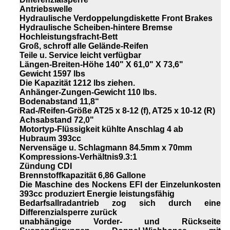
Antriebswelle
Hydraulische Verdoppelungdiskette Front Brakes
Hydraulische Scheiben-hintere Bremse
Hochleistungsfracht-Bett
Groß, schroff alle Gelände-Reifen
Teile u. Service leicht verfügbar
Längen-Breiten-Höhe 140" X 61,0" X 73,6"
Gewicht 1597 lbs
Die Kapazität 1212 lbs ziehen.
Anhänger-Zungen-Gewicht 110 lbs.
Bodenabstand 11,8“
Rad-/Reifen-Größe AT25 x 8-12 (f), AT25 x 10-12 (R)
Achsabstand 72,0"
Motortyp-Flüssigkeit kühlte Anschlag 4 ab
Hubraum 393cc
Nervensäge u. Schlagmann 84.5mm x 70mm
Kompressions-Verhältnis9.3:1
Zündung CDI
Brennstoffkapazität 6,86 Gallone
Die Maschine des Nockens EFI der Einzelunkosten
393cc produziert Energie leistungsfähig
Bedarfsallradantrieb zog sich durch eine
Differenzialsperre zurück
unabhängige Vorder- und Rückseite