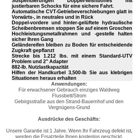
Suspendierungen Doppel-Wishbones mit
justierbaren Schocks für eine sichere Fahrt.
Automatische CVT-Getriebeverschiebungen glatt in
Vorwärts-, in neutrales und in Rück
Doppel-vordere und hinter-gelüftete hydraulische
Scheibenbremsen stoppen Sie auf einem Groschen
Hochleistungsmetallrahmen und -gestelle halten
sicher Ihren Gang
Geländereifen bleiben zu Boden für entscheidende
Zugkraft gepflanzt
Strecke bis 1.212 lbs. mit einem Standard-UTV
Problem und 2" Adapter
882-lb. Nutzlastkapazität
Hilfen der Handkurbel 3,500-lb Sie aus klebrigen
Situationen heraus erhalten
Anwendungen:
Für erwachsener Gebrauch einziges Waldweg
Flussbett/Strom
Gebirgsstraße aus den Strand-Bauernhof und den
Vergnügens-Grund
Ausdrücke des Geschäfts:
Unsere Garantie ist 1 Jahre. Wenn Ihr Fahrzeug defekt ist,
werden die Ersatzteile Ihnen kostenlos geschickt.