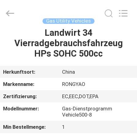
Shanghai
Rongyao
Vehicle
Co.,Ltd.
All
Gas Utility Vehicles
Rights
Reserved.
Landwirt 34
HAUS
Vierradgebrauchsfahrzeug
PRODUKTE
HPs SOHC 500cc
ÜBER
Herkunftsort:
China
UNS
Markenname:
RONGYAO
Zertifizierung:
EC,EEC,DOT,EPA
FABRIK-
Modellnummer:
Gas-Dienstprogramm
AUSFLUG
Vehicle500-8
Min Bestellmenge:
1
QUALITÄTSKONTROLLE