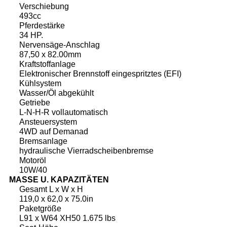
Verschiebung
493cc
Pferdestärke
34 HP.
Nervensäge-Anschlag
87,50 x 82.00mm
Kraftstoffanlage
Elektronischer Brennstoff eingespritztes (EFI)
Kühlsystem
Wasser/Öl abgekühlt
Getriebe
L-N-H-R vollautomatisch
Ansteuersystem
4WD auf Demanad
Bremsanlage
hydraulische Vierradscheibenbremse
Motoröl
10W/40
MASSE U. KAPAZITÄTEN
Gesamt L x W x H
119,0 x 62,0 x 75.0in
Paketgröße
L91 x W64 XH50 1.675 lbs