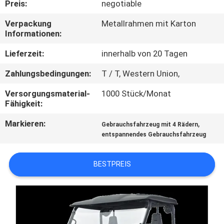
Preis:
negotiable
TRETEN
Verpackung
Metallrahmen mit Karton
Informationen:
SIE
MIT
Lieferzeit:
innerhalb von 20 Tagen
UNS
Zahlungsbedingungen:
T / T, Western Union,
IN
Versorgungsmaterial-
1000 Stück/Monat
Fähigkeit:
VERBINDUNG
Markieren:
,
Gebrauchsfahrzeug mit 4 Rädern
entspannendes Gebrauchsfahrzeug
FORDERN
SIE
BESTPREIS
EIN
ZITAT
SITEMAP