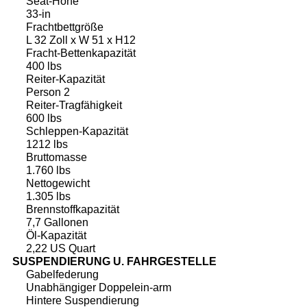
Seat-Höhe
33-in
Frachtbettgröße
L 32 Zoll x W 51 x H12
Fracht-Bettenkapazität
400 lbs
Reiter-Kapazität
Person 2
Reiter-Tragfähigkeit
600 lbs
Schleppen-Kapazität
1212 lbs
Bruttomasse
1.760 lbs
Nettogewicht
1.305 lbs
Brennstoffkapazität
7,7 Gallonen
Öl-Kapazität
2,22 US Quart
SUSPENDIERUNG U. FAHRGESTELLE
Gabelfederung
Unabhängiger Doppelein-arm
Hintere Suspendierung