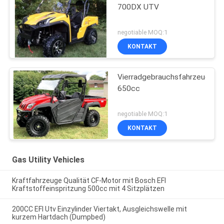
700DX UTV
negotiable MOQ:1
KONTAKT
Vierradgebrauchsfahrzeug
650cc
negotiable MOQ:1
KONTAKT
Gas Utility Vehicles
Kraftfahrzeuge Qualität CF-Motor mit Bosch EFI
Kraftstoffeinspritzung 500cc mit 4 Sitzplätzen
200CC EFI Utv Einzylinder Viertakt, Ausgleichswelle mit
kurzem Hartdach (Dumpbed)