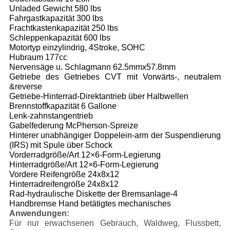
Unladed Gewicht 580 lbs
Fahrgastkapazität 300 lbs
Frachtkastenkapazität 250 lbs
Schleppenkapazität 600 lbs
Motortyp einzylindrig, 4Stroke, SOHC
Hubraum 177cc
Nervensäge u. Schlagmann 62.5mmx57.8mm
Getriebe des Getriebes CVT mit Vorwärts-, neutralem
&reverse
Getriebe-Hinterrad-Direktantrieb über Halbwellen
Brennstoffkapazität 6 Gallone
Lenk-zahnstangentrieb
Gabelfederung McPherson-Spreize
Hinterer unabhängiger Doppelein-arm der Suspendierung
(IRS) mit Spule über Schock
Vorderradgröße/Art 12×6-Form-Legierung
Hinterradgröße/Art 12×6-Form-Legierung
Vordere Reifengröße 24x8x12
Hinterradreifengröße 24x8x12
Rad-hydraulische Diskette der Bremsanlage-4
Handbremse Hand betätigtes mechanisches
Anwendungen:
Für nur erwachsenen Gebrauch, Waldweg, Flussbett,