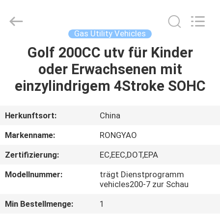
Shanghai
Rongyao
Vehicle
Co.,Ltd.
All
Gas Utility Vehicles
Rights
Reserved.
Golf 200CC utv für Kinder
HAUS
oder Erwachsenen mit
PRODUKTE
einzylindrigem 4Stroke SOHC
ÜBER
Herkunftsort:
China
UNS
Markenname:
RONGYAO
Zertifizierung:
EC,EEC,DOT,EPA
FABRIK-
Modellnummer:
trägt Dienstprogramm
AUSFLUG
vehicles200-7 zur Schau
Min Bestellmenge:
1
QUALITÄTSKONTROLLE