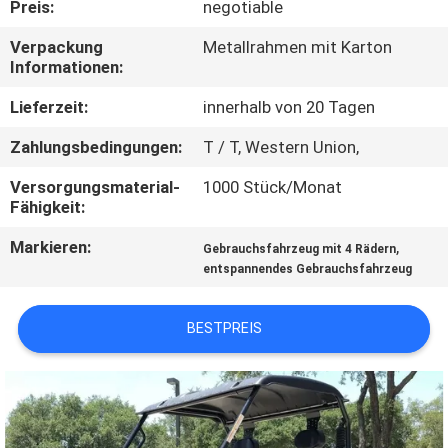
Preis:
negotiable
TRETEN
Verpackung
Metallrahmen mit Karton
Informationen:
SIE
MIT
Lieferzeit:
innerhalb von 20 Tagen
UNS
Zahlungsbedingungen:
T / T, Western Union,
IN
Versorgungsmaterial-
1000 Stück/Monat
Fähigkeit:
VERBINDUNG
Markieren:
,
Gebrauchsfahrzeug mit 4 Rädern
entspannendes Gebrauchsfahrzeug
FORDERN
SIE
BESTPREIS
EIN
ZITAT
SITEMAP