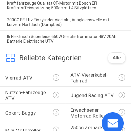
Kraftfahrzeuge Qualität CF-Motor mit Bosch EFI
Kraftstoffeinspritzung 500cc mit 4 Sitzplätzen
200CC EFI Utv Einzylinder Viertakt, Ausgleichswelle mit
kurzem Hartdach (Dumpbed)
I6 Elektrisch Superleise 650W Gleichstrommotor 48V 20Ah
Batterie Elektrische UTV
Beliebte Kategorien
Alle
ATV-Viererkabel-
Vierrad-ATV
Fahrrad
Nutzen-Fahrzeuge 
Jugend Racing ATV
ATV
Erwachsener 
Gokart-Buggy
Motorrad Roller
250cc Zerhacker 
Mini Motorroller