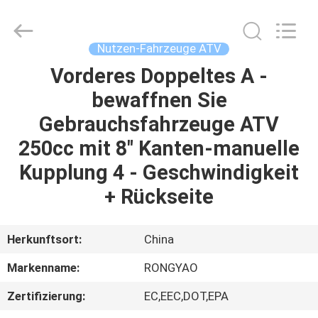
Shanghai
Rongyao
Vehicle
Co.,Ltd.
All
Nutzen-Fahrzeuge ATV
Rights
Reserved.
Vorderes Doppeltes A -
HAUS
bewaffnen Sie
PRODUKTE
Gebrauchsfahrzeuge ATV
250cc mit 8" Kanten-manuelle
ÜBER
Kupplung 4 - Geschwindigkeit
UNS
+ Rückseite
FABRIK-
Herkunftsort:
China
AUSFLUG
Markenname:
RONGYAO
Zertifizierung:
EC,EEC,DOT,EPA
QUALITÄTSKONTROLLE