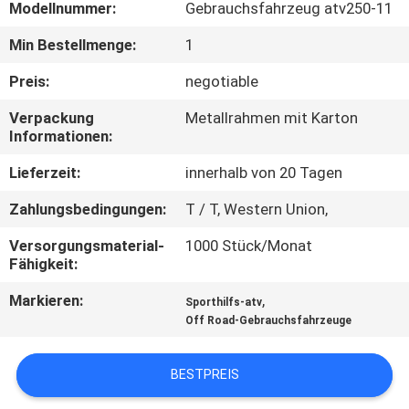
Modellnummer:
Gebrauchsfahrzeug atv250-11
TRETEN
Min Bestellmenge:
1
SIE
Preis:
negotiable
MIT
Verpackung
Metallrahmen mit Karton
UNS
Informationen:
IN
Lieferzeit:
innerhalb von 20 Tagen
VERBINDUNG
Zahlungsbedingungen:
T / T, Western Union,
Versorgungsmaterial-
1000 Stück/Monat
FORDERN
Fähigkeit:
SIE
Markieren:
,
Sporthilfs-atv
EIN
Off Road-Gebrauchsfahrzeuge
ZITAT
BESTPREIS
SITEMAP