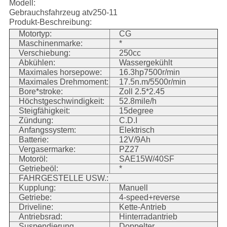
Modell:
Gebrauchsfahrzeug atv250-11
Produkt-Beschreibung:
Motortyp:
CG
Maschinenmarke:
*
Verschiebung:
250cc
Abkühlen:
Wassergekühlt
Maximales horsepowe:
16.3hp7500r/min
Maximales Drehmoment:
17.5n.m/5500r/min
Bore*stroke:
Zoll 2.5*2.45
Höchstgeschwindigkeit:
52.8mile/h
Steigfähigkeit:
15degree
Zündung:
C.D.I
Anfangssystem:
Elektrisch
Batterie:
12V/9Ah
Vergasermarke:
PZ27
Motoröl:
SAE15W/40SF
Getriebeöl:
*
FAHRGESTELLE USW.:
Kupplung:
Manuell
Getriebe:
4-speed+reverse
Driveline:
Kette-Antrieb
Antriebsrad:
Hinterradantrieb
Suspendierung,
Doppelter