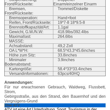
Front/Rückseite:
Einarm/einzelner Einarm
Bremsen,
Trommel/Diskette
Front/Rückseite:
Bremsoperation:
Hand+foot
Reifen, Front/Rückseite:
19*7-8 18*9.5-8
Brennstoffkapazität/Art:
1.1gal
Gewicht, G.W./N.W:
418.9lbs/392.4lbs
Maximallast:
264.6lbs
MASSE:
Achsabstand:
49,2 Zoll
OA L*W*H:
68.5*43.3*45.6inches
Höhe zum Sitz:
33.8inches
Minimaler
3.9inches
Bodenabstand:
Kartongröße:
58.4*33*33.4inches
Versandinformationen:
63pcs/40HQ
Anwendungen:
Für nur erwachsenen Gebrauch, Waldweg, Flussbett,
Strom,
Gebirgsstraße, aus den Strand, den Bauernhof und den
Vergnügens-Grund
Über ATV
ATV ist eine Art Unterhaltung, Sport, Tourismus in der