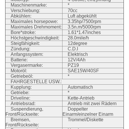
Maschinenmarke:
*
Verschiebung:
70cc
Abkühlen:
Luft abgekühlt
Maximales horsepowe:
3.35hp/7500rpm
Maximales Drehmoment:
3.5n.m/5000rpm
Bore*stroke:
1.61*1.47inches
Höchstgeschwindigkeit:
28.0mile/h
Steigfähigkeit:
12degree
Zündung:
C.D.I
Anfangssystem:
Elektrisch
Batterie:
12V/4Ah
Vergasermarke:
PZ19
Motoröl:
SAE15W/40SF
Getriebeöl:
*
FAHRGESTELLE USW.:
Kupplung:
Automatisch
Getriebe:
*
Driveline:
Kette-Antrieb
Antriebsrad:
Antrieb mit zwei Rädern
Suspendierung,
Doppelter
Front/Rückseite:
Einarm/einzelner Einarm
Bremsen,
Trommel/Diskette
Front/Rückseite: