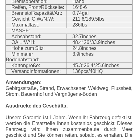
Bremsoperation:
Hand
Reifen, Front/Rückseite:
16*8-6
Brennstoffkapazität/Art:
0.74gal
Gewicht, G.W./N.W:
211.6/189.5lbs
Maximallast:
286lbs
MASSE:
Achsabstand:
32.7inches
OA L*W*H:
48.4*26*33.9inches
Höhe zum Sitz:
24.8inches
Minimaler
3.9inches
Bodenabstand:
Kartongröße:
45.3*26.4*25.6inches
Versandinformationen:
136pcs/40HQ
Anwendungen:
Gebirgsstraße, Strand, Erwachsener, Waldweg, Flussbett,
Strom, Bauernhof und Vergnügens-Boden
Ausdrücke des Geschäfts:
Unsere Garantie ist 1 Jahre. Wenn Ihr Fahrzeug defekt ist,
werden die Ersatzteile Ihnen kostenlos geschickt. Dieses
Fahrzeug wird Ihnen zusammenbaute durch Meer
geschickt und Sie können reiten, sobald, es erhalten. Die