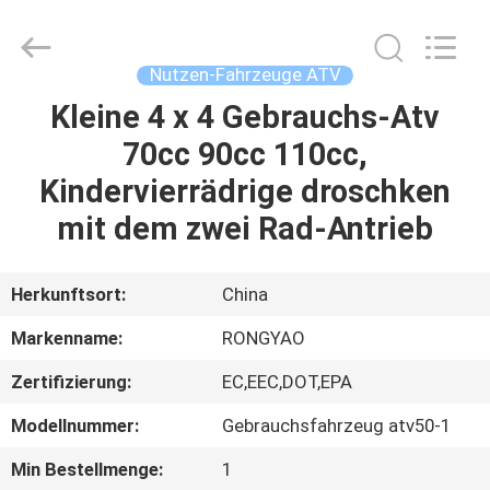
Shanghai
Rongyao
Vehicle
Co.,Ltd.
All
Nutzen-Fahrzeuge ATV
Rights
Reserved.
Kleine 4 x 4 Gebrauchs-Atv
HAUS
70cc 90cc 110cc,
PRODUKTE
Kindervierrädrige droschken
mit dem zwei Rad-Antrieb
ÜBER
UNS
Herkunftsort:
China
Markenname:
RONGYAO
FABRIK-
Zertifizierung:
EC,EEC,DOT,EPA
AUSFLUG
Modellnummer:
Gebrauchsfahrzeug atv50-1
QUALITÄTSKONTROLLE
Min Bestellmenge:
1