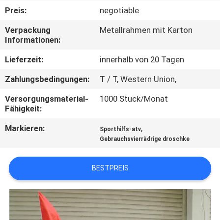
Preis:
negotiable
TRETEN
Verpackung
Metallrahmen mit Karton
SIE
Informationen:
MIT
Lieferzeit:
innerhalb von 20 Tagen
UNS
Zahlungsbedingungen:
T / T, Western Union,
IN
Versorgungsmaterial-
1000 Stück/Monat
VERBINDUNG
Fähigkeit:
Markieren:
,
Sporthilfs-atv
FORDERN
Gebrauchsvierrädrige droschke
SIE
EIN
BESTPREIS
ZITAT
SITEMAP