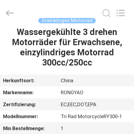
Shanghai
Rongyao
Vehicle
Co.,Ltd.
All
Dreirädriges Motorrad
Rights
Reserved.
Wassergekühlte 3 drehen
HAUS
Motorräder für Erwachsene,
PRODUKTE
einzylindriges Motorrad
300cc/250cc
ÜBER
UNS
Herkunftsort:
China
Markenname:
RONGYAO
FABRIK-
Zertifizierung:
EC,EEC,DOT,EPA
AUSFLUG
Modellnummer:
Tri Rad MotorcycleRY300-1
QUALITÄTSKONTROLLE
Min Bestellmenge:
1