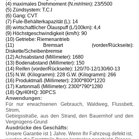
(4) maximales Drehmoment (N.m/r/min): 23/5500
(5) Zündsystem: T.C.I
(6) Gang: CVT
(7) Fule-Behälterkapazität (L): 14
(8) wirtschaftlicher Ölauspuff (L/100km): 4,4
(9) Höchstgeschwindigkeit (km/h): 90
(10) Getriebe: Riemenantrieb
(11) Bremsart (vorder/Rückseite):
Diskette/Scheibenbremse
(12) Achsabstand (Millimeter): 1680
(13) Bodenabstand (Millimeter): 150
(14) Reifen (vorder/Rückseite): 120/70-12/130/60-13
(15) N.W. (Kilogramm): 228 G.W. (Kilogramm): 266
(16) Produktmaß (Millimeter): 2300*800*1220
(17) Kartonmaß (Millimeter): 2300*790*1280
(18) Qty/40HQ: 30PCS
Anwendungen:
Für nur erwachsenen Gebrauch, Waldweg, Flussbett,
Strom,
Gebirgsstraße, aus den Strand, den Bauernhof und den
Vergnügens-Grund
Ausdrücke des Geschäfts:
Unsere Garantie ist 1 Jahre. Wenn Ihr Fahrzeug defekt ist,