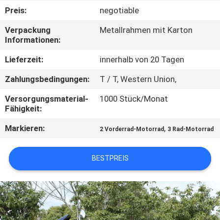
Preis:
negotiable
TRETEN
Verpackung
Metallrahmen mit Karton
SIE
Informationen:
MIT
Lieferzeit:
innerhalb von 20 Tagen
UNS
Zahlungsbedingungen:
T / T, Western Union,
IN
Versorgungsmaterial-
1000 Stück/Monat
VERBINDUNG
Fähigkeit:
Markieren:
,
2 Vorderrad-Motorrad
3 Rad-Motorrad
FORDERN
SIE
BESTPREIS
EIN
ZITAT
SITEMAP