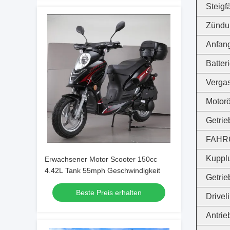
Steigf
Zündu
Anfan
Batteri
Verga
Motorö
Getrie
FAHR
Kuppl
Erwachsener Motor Scooter 150cc
4.42L Tank 55mph Geschwindigkeit
Getrie
Beste Preis erhalten
Drivel
Antrie