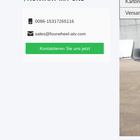
Karton
Versan
0086-15317265116
sales@fourwheel-atv.com
Kontaktieren Sie uns jetzt