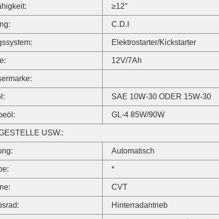
ähigkeit:
≥12°
ng:
C.D.I
gssystem:
Elektrostarter/Kickstarter
e:
12V/7Ah
sermarke:
l:
SAE 10W-30 ODER 15W-30
beöl:
GL-4 85W/90W
GESTELLE USW.:
ung:
Automatisch
be:
*
ine:
CVT
bsrad:
Hinterradantrieb