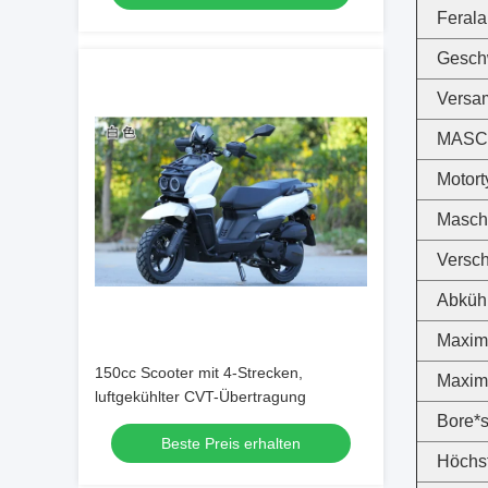
Ferala
Geschw
Versam
MASC
Motort
Masch
Versc
Abküh
Maxim
150cc Scooter mit 4-Strecken,
Maxim
luftgekühlter CVT-Übertragung
Bore*s
Beste Preis erhalten
Höchst