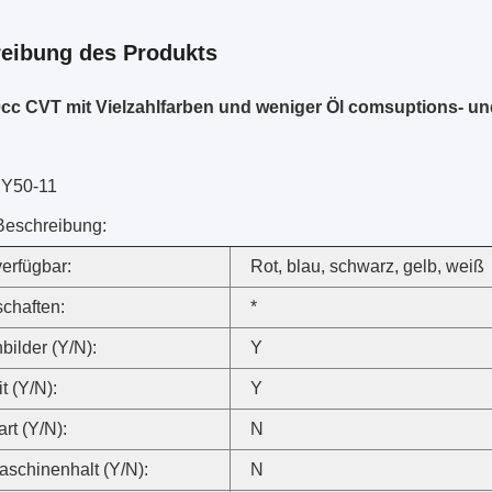
eibung des Produkts
0cc CVT mit Vielzahlfarben und weniger Öl comsuptions- u
RY50-11
Beschreibung:
verfügbar:
Rot, blau, schwarz, gelb, weiß
chaften:
*
bilder (Y/N):
Y
t (Y/N):
Y
art (Y/N):
N
schinenhalt (Y/N):
N