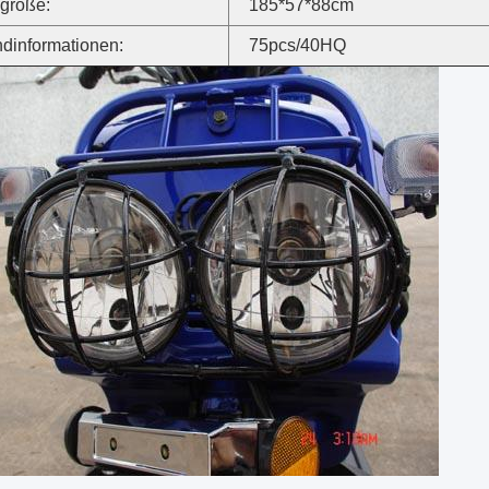
größe:
185*57*88cm
dinformationen:
75pcs/40HQ