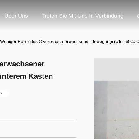
Über Uns
Treten Sie Mit Uns In Verbindung
Weniger Roller des Ölverbrauch-erwachsener Bewegungsroller-50cc C
-erwachsener
interem Kasten
r