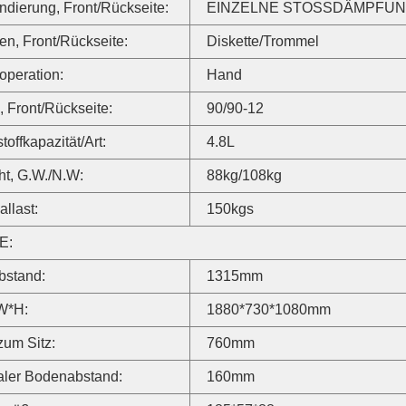
dierung, Front/Rückseite:
EINZELNE STOSSDÄMPFU
n, Front/Rückseite:
Diskette/Trommel
peration:
Hand
, Front/Rückseite:
90/90-12
toffkapazität/Art:
4.8L
t, G.W./N.W:
88kg/108kg
llast:
150kgs
E:
bstand:
1315mm
W*H:
1880*730*1080mm
um Sitz:
760mm
aler Bodenabstand:
160mm