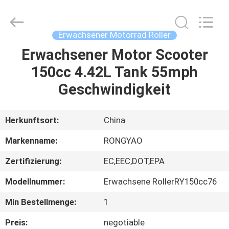
Shanghai
Rongyao
Vehicle
Co.,Ltd.
All
Erwachsener Motorrad Roller
Rights
Reserved.
Erwachsener Motor Scooter
HAUS
150cc 4.42L Tank 55mph
PRODUKTE
Geschwindigkeit
ÜBER
Herkunftsort:
China
UNS
Markenname:
RONGYAO
Zertifizierung:
EC,EEC,DOT,EPA
FABRIK-
Modellnummer:
Erwachsene RollerRY150cc76
AUSFLUG
Min Bestellmenge:
1
QUALITÄTSKONTROLLE
Preis:
negotiable