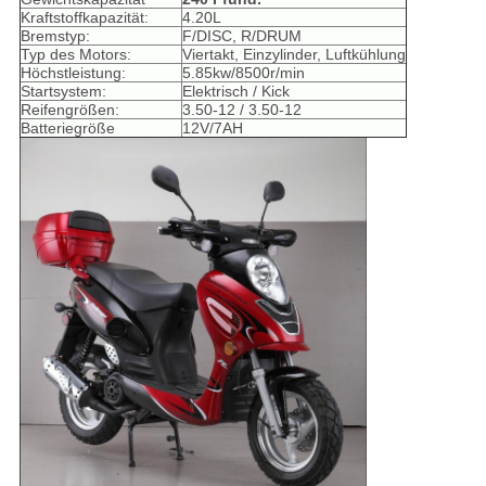
Kraftstoffkapazität:
4.20L
Bremstyp:
F/DISC, R/DRUM
Typ des Motors:
Viertakt, Einzylinder, Luftkühlung
Höchstleistung:
5.85kw/8500r/min
Startsystem:
Elektrisch / Kick
Reifengrößen:
3.50-12 / 3.50-12
Batteriegröße
12V/7AH