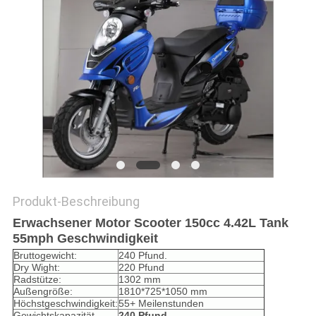
DATENSCHUTZRICHTLINIE
Produkt-Beschreibung
Erwachsener Motor Scooter 150cc 4.42L Tank
55mph Geschwindigkeit
Bruttogewicht:
240 Pfund.
Dry Wight:
220 Pfund
Radstütze:
1302 mm
Außengröße:
1810*725*1050 mm
Höchstgeschwindigkeit:
55+ Meilenstunden
Gewichtskapazität
240 Pfund.