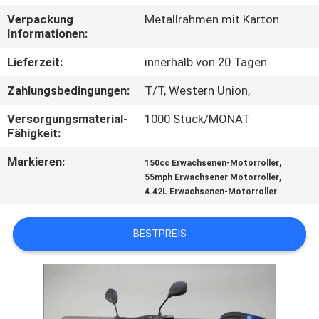
Verpackung
Metallrahmen mit Karton
TRETEN
Informationen:
SIE
Lieferzeit:
innerhalb von 20 Tagen
MIT
Zahlungsbedingungen:
T/T, Western Union,
UNS
Versorgungsmaterial-
1000 Stück/MONAT
IN
Fähigkeit:
VERBINDUNG
Markieren:
,
150cc Erwachsenen-Motorroller
,
55mph Erwachsener Motorroller
4.42L Erwachsenen-Motorroller
FORDERN
SIE
BESTPREIS
EIN
ZITAT
SITEMAP