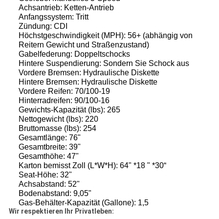
Achsantrieb: Ketten-Antrieb
Anfangssystem: Tritt
Zündung: CDI
Höchstgeschwindigkeit (MPH): 56+ (abhängig von
Reitern Gewicht und Straßenzustand)
Gabelfederung: Doppeltschocks
Hintere Suspendierung: Sondern Sie Schock aus
Vordere Bremsen: Hydraulische Diskette
Hintere Bremsen: Hydraulische Diskette
Vordere Reifen: 70/100-19
Hinterradreifen: 90/100-16
Gewichts-Kapazität (lbs): 265
Nettogewicht (lbs): 220
Bruttomasse (lbs): 254
Gesamtlänge: 76"
Gesamtbreite: 39"
Gesamthöhe: 47"
Karton bemisst Zoll (L*W*H): 64" *18 " *30“
Seat-Höhe: 32"
Achsabstand: 52"
Bodenabstand: 9,05"
Gas-Behälter-Kapazität (Gallone): 1,5
Wir respektieren Ihr Privatleben: