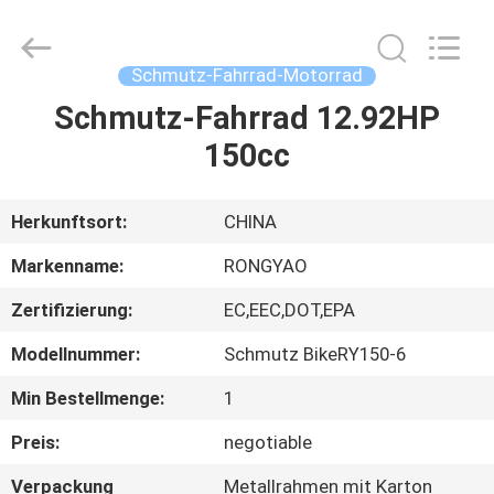
Shanghai
Rongyao
Vehicle
Co.,Ltd.
All
Schmutz-Fahrrad-Motorrad
Rights
Reserved.
Schmutz-Fahrrad 12.92HP
HAUS
150cc
PRODUKTE
Herkunftsort:
CHINA
ÜBER
Markenname:
RONGYAO
UNS
Zertifizierung:
EC,EEC,DOT,EPA
Modellnummer:
Schmutz BikeRY150-6
FABRIK-
AUSFLUG
Min Bestellmenge:
1
Preis:
negotiable
QUALITÄTSKONTROLLE
Verpackung
Metallrahmen mit Karton