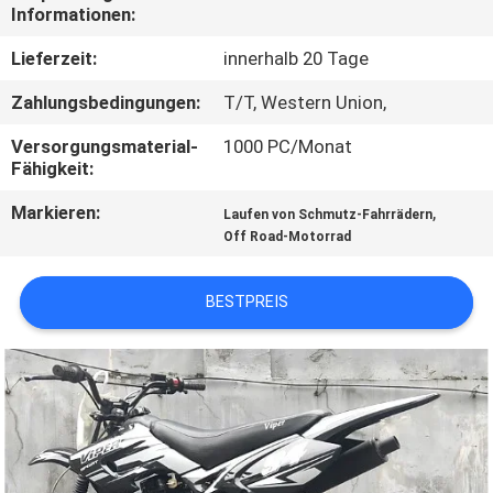
Informationen:
TRETEN
Lieferzeit:
innerhalb 20 Tage
SIE
Zahlungsbedingungen:
T/T, Western Union,
MIT
Versorgungsmaterial-
1000 PC/Monat
UNS
Fähigkeit:
IN
Markieren:
,
Laufen von Schmutz-Fahrrädern
VERBINDUNG
Off Road-Motorrad
FORDERN
BESTPREIS
SIE
EIN
ZITAT
SITEMAP