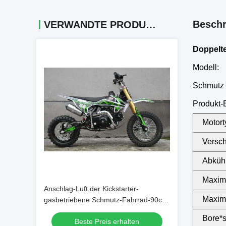
Beschr
VERWANDTE PRODUKTE
Doppelte
Modell:
Schmutz
Produkt-
Motort
Versc
Abküh
Maxima
Anschlag-Luft der Kickstarter-
Maxim
gasbetriebene Schmutz-Fahrrad-90cc
4 abgekühlt
Bore*s
Beste Preis erhalten