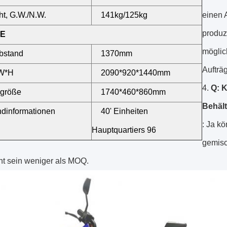
t, G.W./N.W.
141kg/125kg
einen 
produz
E
möglic
bstand
1370mm
Aufträg
W*H
2090*920*1440mm
4.
Q: K
ngröße
1740*460*860mm
Behäl
dinformationen
40' Einheiten
: Ja k
Hauptquartiers 96
gemisc
cht sein weniger als MOQ.