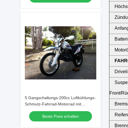
Höchs
Zündu
Anfan
Batter
Motorö
FAHR
Drivel
Suspe
Front/Rü
5 Gangschaltungs-200cc Luftkühlungs-
Bremse
Schmutz-Fahrrad-Motorrad mit
manueller Kupplung
Reifen
Beste Preis erhalten
Brenns