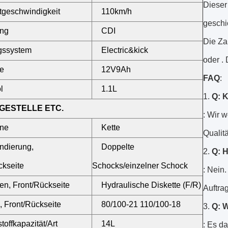
Dieser
tgeschwindigkeit
110km/h
geschi
ng
CDI
Die Za
gssystem
Electric&kick
oder . 
ie
12V9Ah
FAQ
:
l
1.1L
1.
Q: K
GESTELLE ETC.
: Wir 
ine
Kette
Qualit
ndierung,
Doppelte
2.
Q: H
ckseite
Schocks/einzelner Schock
: Nein
n, Front/Rückseite
Hydraulische Diskette (F/R)
Auftra
, Front/Rückseite
80/100-21 110/100-18
3.
Q: W
toffkapazität/Art
14L
: Es d