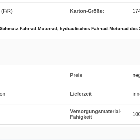
 (F/R)
Karton-Größe:
17
,
Schmutz-Fahrrad-Motorrad
hydraulisches Fahrrad-Motorrad des
Preis
neg
ton
Lieferzeit
inn
Versorgungsmaterial-
10
Fähigkeit