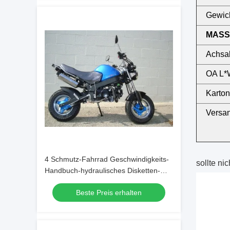
Gewich
MASS
Achsa
OA L*
Karto
Versan
4 Schmutz-Fahrrad Geschwindigkeits-
sollte ni
Handbuch-hydraulisches Disketten-
Front Brakes 125cc
Beste Preis erhalten