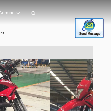
German
hlt