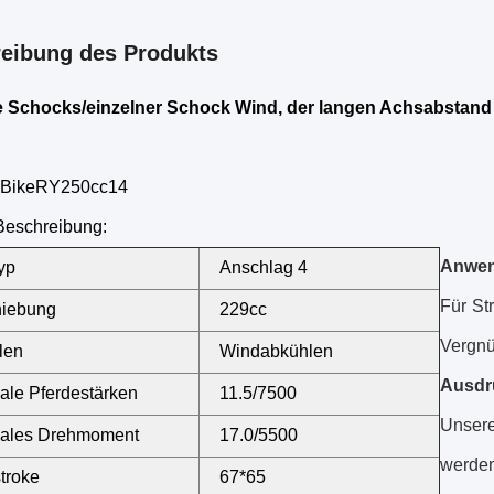
eibung des Produkts
 Schocks/einzelner Schock Wind, der langen Achsabstand
 BikeRY250cc14
Beschreibung:
Anwen
yp
Anschlag 4
Für St
hiebung
229cc
Vergn
len
Windabkühlen
Ausdr
le Pferdestärken
11.5/7500
Unsere 
ales Drehmoment
17.0/5500
werden
troke
67*65