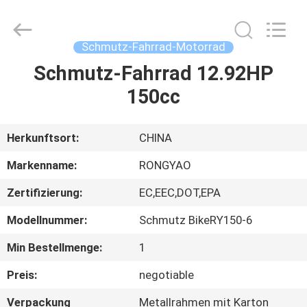
Shanghai
Rongyao
Vehicle
Co.,Ltd.
All
Schmutz-Fahrrad-Motorrad
Rights
Reserved.
Schmutz-Fahrrad 12.92HP
HAUS
150cc
PRODUKTE
Herkunftsort:
CHINA
ÜBER
Markenname:
RONGYAO
UNS
Zertifizierung:
EC,EEC,DOT,EPA
Modellnummer:
Schmutz BikeRY150-6
FABRIK-
AUSFLUG
Min Bestellmenge:
1
Preis:
negotiable
QUALITÄTSKONTROLLE
Verpackung
Metallrahmen mit Karton