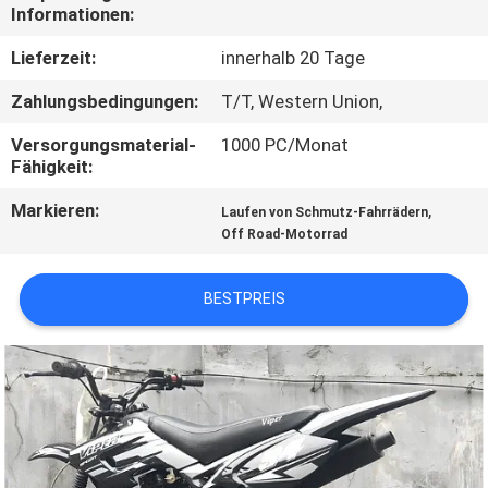
Informationen:
TRETEN
Lieferzeit:
innerhalb 20 Tage
SIE
Zahlungsbedingungen:
T/T, Western Union,
MIT
Versorgungsmaterial-
1000 PC/Monat
UNS
Fähigkeit:
IN
Markieren:
,
Laufen von Schmutz-Fahrrädern
VERBINDUNG
Off Road-Motorrad
FORDERN
BESTPREIS
SIE
EIN
ZITAT
SITEMAP