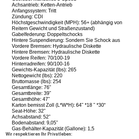
Achsantrieb: Ketten-Antrieb
Anfangssystem: Tritt
Zündung: CDI
Höchstgeschwindigkeit (MPH): 56+ (abhängig von
Reitern Gewicht und Straßenzustand)
Gabelfederung: Doppeltschocks
Hintere Suspendierung: Sondern Sie Schock aus
Vordere Bremsen: Hydraulische Diskette
Hintere Bremsen: Hydraulische Diskette
Vordere Reifen: 70/100-19
Hinterradreifen: 90/100-16
Gewichts-Kapazität (lbs): 265
Nettogewicht (lbs): 220
Bruttomasse (lbs): 254
Gesamtlänge: 76"
Gesamtbreite: 39"
Gesamthöhe: 47"
Karton bemisst Zoll (L*W*H): 64" *18 " *30“
Seat-Höhe: 32"
Achsabstand: 52"
Bodenabstand: 9,05"
Gas-Behälter-Kapazität (Gallone): 1,5
Wir respektieren Ihr Privatleben: