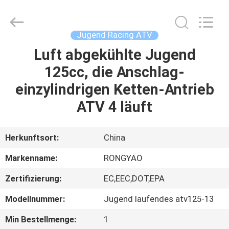
Shanghai
Rongyao
Vehicle
Co.,Ltd.
All
Jugend Racing ATV
Rights
Reserved.
Luft abgekühlte Jugend
HAUS
125cc, die Anschlag-
PRODUKTE
einzylindrigen Ketten-Antrieb
ATV 4 läuft
ÜBER
UNS
Herkunftsort:
China
Markenname:
RONGYAO
FABRIK-
Zertifizierung:
EC,EEC,DOT,EPA
AUSFLUG
Modellnummer:
Jugend laufendes atv125-13
QUALITÄTSKONTROLLE
Min Bestellmenge:
1