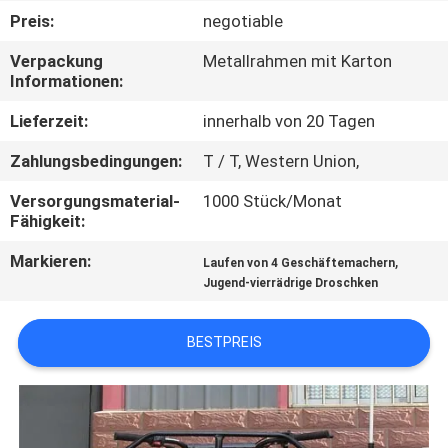
Preis:
negotiable
TRETEN
Verpackung
Metallrahmen mit Karton
SIE
Informationen:
MIT
Lieferzeit:
innerhalb von 20 Tagen
UNS
Zahlungsbedingungen:
T / T, Western Union,
IN
Versorgungsmaterial-
1000 Stück/Monat
VERBINDUNG
Fähigkeit:
Markieren:
,
Laufen von 4 Geschäftemachern
FORDERN
Jugend-vierrädrige Droschken
SIE
EIN
BESTPREIS
ZITAT
SITEMAP