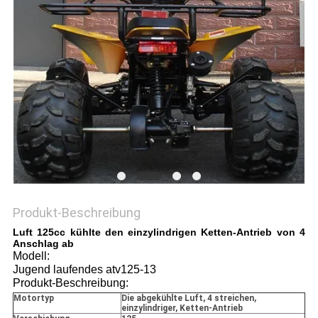
DATENSCHUTZRICHTLINIE
Produkt-Beschreibung
Luft 125cc kühlte den einzylindrigen Ketten-Antrieb von 4
Anschlag ab
Modell:
Jugend laufendes atv125-13
Produkt-Beschreibung:
Motortyp
Die abgekühlte Luft, 4 streichen,
einzylindriger, Ketten-Antrieb