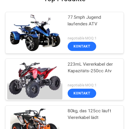
77.5mph Jugend
laufendes ATV
negotiable MOQ:1
KONTAKT
223mL Viererkabel der
Kapazitäts-250cc Atv
negotiable MOQ:1
KONTAKT
80kg, das 125cc läuft
Viererkabel lädt