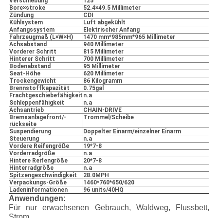
Verschiebung
125
Bore×stroke
52.4×49.5 Millimeter
Zündung
CDI
Kühlsystem
Luft abgekühlt
Anfangssystem
Elektrischer Anfang
Fahrzeugmaß (L×W×H)
1470 mm*985mm*965 Millimeter
Achsabstand
940 Millimeter
Vorderer Schritt
815 Millimeter
Hinterer Schritt
700 Millimeter
Bodenabstand
95 Millimeter
Seat-Höhe
620 Millimeter
Trockengewicht
86 Kilogramm
Brennstoffkapazität
0.75gal
Frachtgeschiebefähigkeit
n.a
Schleppenfähigkeit
n.a
Achsantrieb
CHAIN-DRIVE
Bremsanlagefront/-
Trommel/Scheibe
rückseite
Suspendierung
Doppelter Einarm/einzelner Einarm
Steuerung
n.a
Vordere Reifengröße
19*7-8
Vorderradgröße
n.a
Hintere Reifengröße
20*7-8
Hinterradgröße
n.a
Spitzengeschwindigkeit
28.0MPH
Verpackungs-Größe
1460*760*650/620
Ladeninformationen
96 units/40HQ
Anwendungen:
Für nur erwachsenen Gebrauch, Waldweg, Flussbett,
Strom,