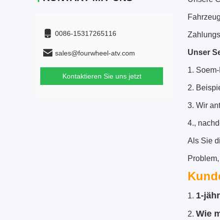
Fahrzeug
0086-15317265116
Zahlungsf
Unser Se
sales@fourwheel-atv.com
1.
Soem-H
Kontaktieren Sie uns jetzt
2. Beispi
3. Wir an
4., nachd
Als Sie 
Problem, 
Kund
1-jäh
1.
Wie m
2.