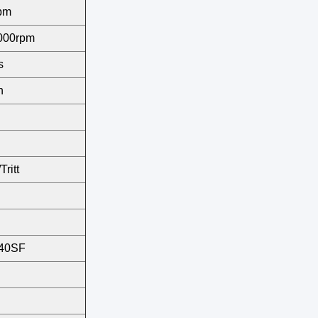
pm
6000rpm
s
h
Tritt
40SF