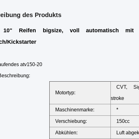
eibung des Produkts
 10" Reifen bigsize, voll automatisch mit R
sch/Kickstarter
aufendes atv150-20
Beschreibung:
CVT, Sig
Motortyp:
stroke
Maschinenmarke:
*
Verschiebung:
150cc
Abkühlen:
Luft abgek