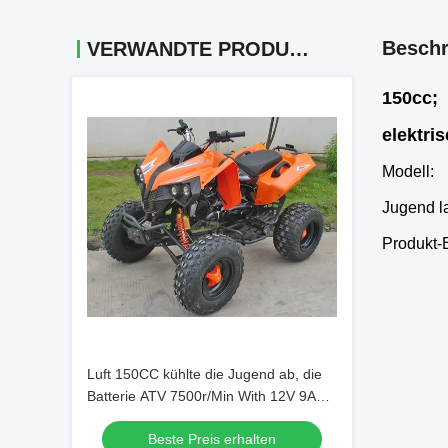
Beschr
VERWANDTE PRODUKTE
150cc;
elektri
Modell:
Jugend l
Produkt-
Luft 150CC kühlte die Jugend ab, die
Batterie ATV 7500r/Min With 12V 9AH
läuft
Beste Preis erhalten