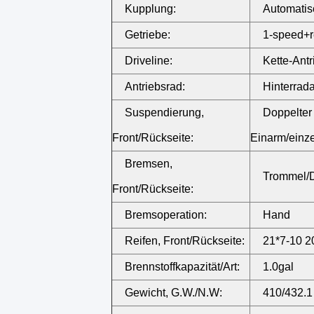
Kupplung:
Automatis
Getriebe:
1-speed+r
Driveline:
Kette-Antr
Antriebsrad:
Hinterrada
Suspendierung,
Doppelter
Front/Rückseite:
Einarm/einz
Bremsen,
Trommel/D
Front/Rückseite:
Bremsoperation:
Hand
Reifen, Front/Rückseite:
21*7-10 2
Brennstoffkapazität/Art:
1.0gal
Gewicht, G.W./N.W:
410/432.1