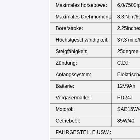
Maximales horsepowe:
6.0/7500r
Maximales Drehmoment:
8,3 N.m/
Bore*stroke:
2.25inche
Höchstgeschwindigkeit:
37,3 mile/
Steigfähigkeit:
25degree
Zündung:
C.D.I
Anfangssystem:
Elektrisch/
Batterie:
12V9Ah
Vergasermarke:
PD24J
Motoröl:
SAE15W/
Getriebeöl:
85W/40
FAHRGESTELLE USW.: