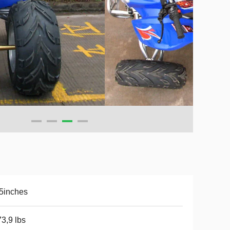
5inches
3,9 lbs