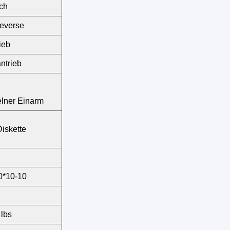
ch
everse
ieb
ntrieb
elner Einarm
iskette
0*10-10
 lbs