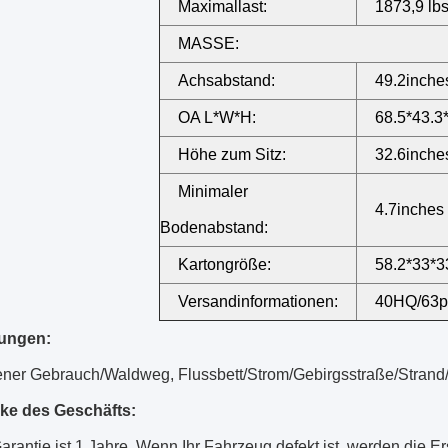
Maximallast:
1873,9 lb
MASSE:
Achsabstand:
49.2inche
OA L*W*H:
68.5*43.3
Höhe zum Sitz:
32.6inche
Minimaler
4.7inches
Bodenabstand:
Kartongröße:
58.2*33*3
Versandinformationen:
40HQ/63p
ungen:
ner Gebrauch/Waldweg, Flussbett/Strom/
Gebirgsstraße/Stran
ke des Geschäfts:
rantie ist 1 Jahre. Wenn Ihr Fahrzeug defekt ist, werden die Er