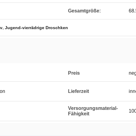
Gesamtgröße:
68.
,
tv
Jugend-vierrädrige Droschken
Preis
neg
ton
Lieferzeit
inn
Versorgungsmaterial-
100
Fähigkeit