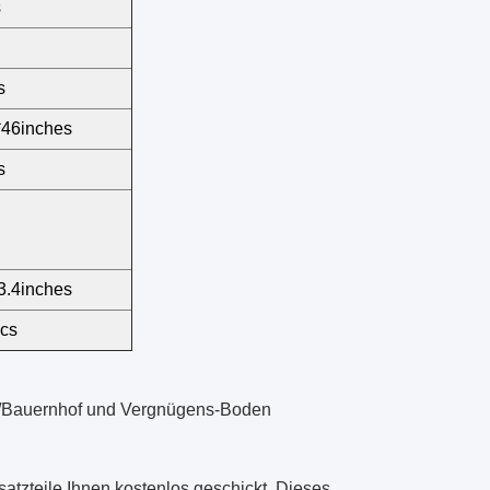
s
s
*46inches
s
3.4inches
cs
d/Bauernhof und Vergnügens-Boden
satzteile Ihnen kostenlos geschickt. Dieses