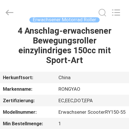
Shanghai
Rongyao
Vehicle
Co.,Ltd.
All
Erwachsener Motorrad Roller
Rights
Reserved.
4 Anschlag-erwachsener
HAUS
Bewegungsroller
PRODUKTE
einzylindriges 150cc mit
Sport-Art
ÜBER
UNS
Herkunftsort:
China
Markenname:
RONGYAO
FABRIK-
Zertifizierung:
EC,EEC,DOT,EPA
AUSFLUG
Modellnummer:
Erwachsener ScooterRY150-55
QUALITÄTSKONTROLLE
Min Bestellmenge:
1