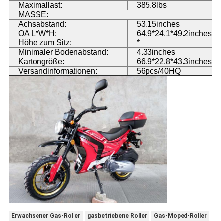
Maximallast:
385.8lbs
MASSE:
Achsabstand:
53.15inches
OA L*W*H:
64.9*24.1*49.2inches
Höhe zum Sitz:
*
Minimaler Bodenabstand:
4.33inches
Kartongröße:
66.9*22.8*43.3inches
Versandinformationen:
56pcs/40HQ
Erwachsener Gas-Roller
gasbetriebene Roller
Gas-Moped-Roller