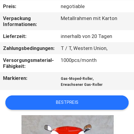
Preis:
negotiable
TRETEN
Verpackung
Metallrahmen mit Karton
SIE
Informationen:
MIT
Lieferzeit:
innerhalb von 20 Tagen
UNS
Zahlungsbedingungen:
T / T, Western Union,
IN
Versorgungsmaterial-
1000pcs/month
VERBINDUNG
Fähigkeit:
Markieren:
,
Gas-Moped-Roller
FORDERN
Erwachsener Gas-Roller
SIE
EIN
BESTPREIS
ZITAT
SITEMAP