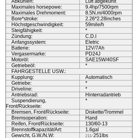
Abkühlen:
Luft abgekühlt
Maximales horsepowe:
9.4hp/7500rpm
Maximales Drehmoment:
8.5N.m/4000rpm
Bore*stroke:
2.26*2.28inches
Höchstgeschwindigkeit:
59mile/h
Steigfähigkeit:
*
Zündung:
C.D.I
Anfangssystem:
Eletric
Batterie:
12V/7Ah
Vergasermarke:
PD24J
Motoröl:
SAE15W/40SF
Getriebeöl:
*
FAHRGESTELLE USW.:
Kupplung:
Automatisch
Getriebe:
*
Driveline:
*
Antriebsrad:
Hinterradantrieb
Suspendierung,
*
Front/Rückseite:
Bremsen, Front/Rückseite:
Diskette/Trommel
Bremsoperation:
Hand
Reifen, Front/Rückseite:
130/60-13
Brennstoffkapazität/Art:
1.6gal
Gewicht, G.W./N.W:
251lbs
211/