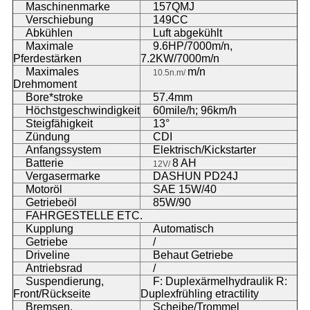
Maschinenmarke
157QMJ
Verschiebung
149CC
Abkühlen
Luft abgekühlt
Maximale
9.6HP/7000m/n,
Pferdestärken
7.2KW/7000m/n
Maximales
m/n
10.5n.m/
Drehmoment
Bore*stroke
57.4mm
Höchstgeschwindigkeit
60mile/h; 96km/h
Steigfähigkeit
13°
Zündung
CDI
Anfangssystem
Elektrisch/Kickstarter
Batterie
8 AH
12V/
Vergasermarke
DASHUN PD24J
Motoröl
SAE 15W/40
Getriebeöl
85W/90
FAHRGESTELLE ETC.
Kupplung
Automatisch
Getriebe
/
Driveline
Behaut Getriebe
Antriebsrad
/
Suspendierung,
F: Duplexärmelhydraulik R:
Front/Rückseite
Duplexfrühling etractility
Bremsen,
Scheibe/Trommel