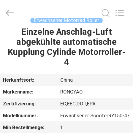
Shanghai
Rongyao
Vehicle
Co.,Ltd.
All
Erwachsener Motorrad Roller
Rights
Reserved.
Einzelne Anschlag-Luft
HAUS
abgekühlte automatische
PRODUKTE
Kupplung Cylinde Motorroller-
4
ÜBER
UNS
Herkunftsort:
China
Markenname:
RONGYAO
FABRIK-
Zertifizierung:
EC,EEC,DOT,EPA
AUSFLUG
Modellnummer:
Erwachsener ScooterRY150-47
QUALITÄTSKONTROLLE
Min Bestellmenge:
1