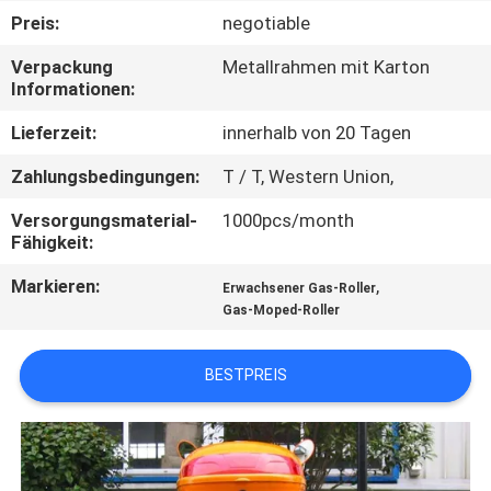
Preis:
negotiable
TRETEN
Verpackung
Metallrahmen mit Karton
SIE
Informationen:
MIT
Lieferzeit:
innerhalb von 20 Tagen
UNS
Zahlungsbedingungen:
T / T, Western Union,
IN
Versorgungsmaterial-
1000pcs/month
VERBINDUNG
Fähigkeit:
Markieren:
,
Erwachsener Gas-Roller
FORDERN
Gas-Moped-Roller
SIE
EIN
BESTPREIS
ZITAT
SITEMAP