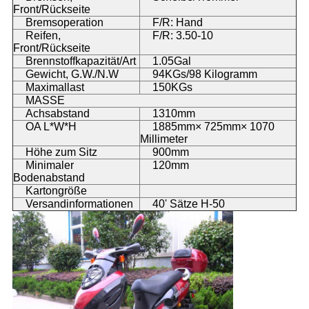
Front/Rückseite
Bremsoperation
F/R: Hand
Reifen,
F/R: 3.50-10
Front/Rückseite
Brennstoffkapazität/Art
1.05Gal
Gewicht, G.W./N.W
94KGs/98 Kilogramm
Maximallast
150KGs
MASSE
Achsabstand
1310mm
OA L*W*H
1885mm× 725mm× 1070
Millimeter
Höhe zum Sitz
900mm
Minimaler
120mm
Bodenabstand
Kartongröße
Versandinformationen
40' Sätze H-50