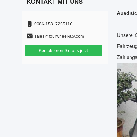
KONTAKT MIT UNS
Ausdrüc
0086-15317265116
Unsere G
sales@fourwheel-atv.com
Fahrzeu
Kontaktieren Sie uns jetzt
Zahlun