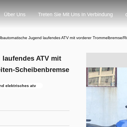
Über Uns
Treten Sie Mit Uns In Verbindung
lbautomatische Jugend laufendes ATV mit vorderer Trommelbremse/R
 laufendes ATV mit
iten-Scheibenbremse
d elektrisches atv