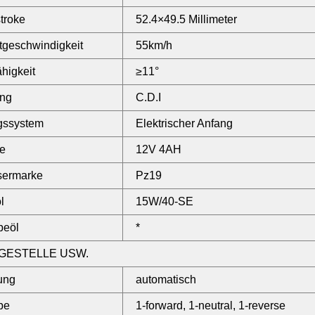
troke
52.4×49.5 Millimeter
tgeschwindigkeit
55km/h
ähigkeit
≥11°
ng
C.D.I
gssystem
Elektrischer Anfang
ie
12V 4AH
sermarke
Pz19
l
15W/40-SE
beöl
*
GESTELLE USW.
ung
automatisch
be
1-forward, 1-neutral, 1-reverse