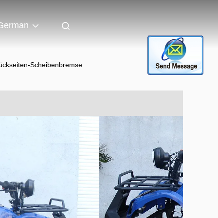
German
ückseiten-Scheibenbremse