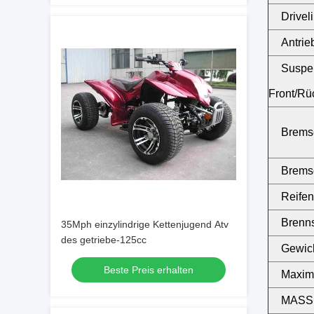
Drivel
Antrie
Suspe
Front/Rü
Bremse
Brems
Reifen
Brenns
35Mph einzylindrige Kettenjugend Atv
des getriebe-125cc
Gewich
Beste Preis erhalten
Maxima
MASS