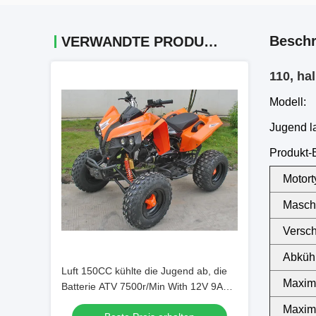
Beschr
VERWANDTE PRODUKTE
110, ha
Modell:
Jugend l
Produkt-
Motort
Masch
Versc
Abküh
Luft 150CC kühlte die Jugend ab, die
Maxima
Batterie ATV 7500r/Min With 12V 9AH
läuft
Maxim