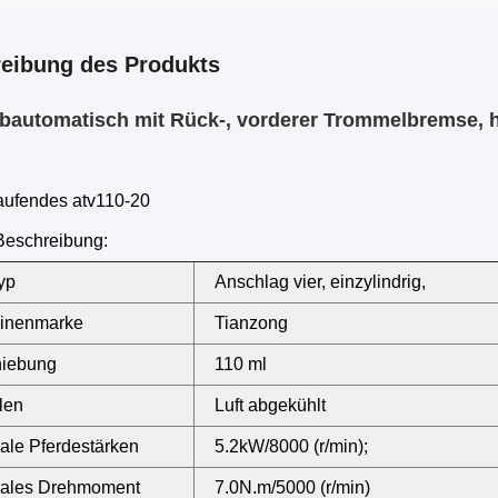
eibung des Produkts
lbautomatisch mit Rück-, vorderer Trommelbremse,
aufendes atv110-20
Beschreibung:
yp
Anschlag vier, einzylindrig,
inenmarke
Tianzong
hiebung
110 ml
len
Luft abgekühlt
le Pferdestärken
5.2kW/8000 (r/min);
ales Drehmoment
7.0N.m/5000 (r/min)