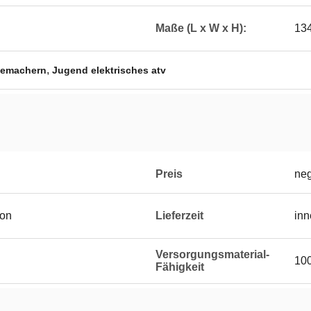
Maße (L x W x H):
134
,
temachern
Jugend elektrisches atv
Preis
neg
ton
Lieferzeit
inn
Versorgungsmaterial-
100
Fähigkeit