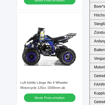
Beste Preis erhalten
Bore*s
Höchs
Steigf
Zündu
Anfan
Batter
Verga
Motorö
Getrie
Luft kühlte Länge Atv 4 Wheeler
FAHR
Motorcycle 125cc 1500mm ab
Kuppl
Beste Preis erhalten
Getrie