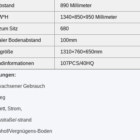
bstand
890 Millimeter
W*H
1340×850×950 Millimeter
zum Sitz
680
aler Bodenabstand
100mm
ngröße
1310×760×650mm
dinformationen
107PCS/40HQ
ungen:
wachsener Gebrauch
eg
tt, Strom,
straße/-strand
nhof/Vergnügens-Boden