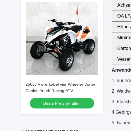
Achsa
OA L*
Höhe 
Minim
Karto
Versan
Anwend
1.
nur er
250cc Viererkabel vier Wheeler Water
Cooled Youth Racing ATV
2.
Waldw
3.
Flussbe
Beste Preis erhalten
4 Gebirgs
5.
Bauer