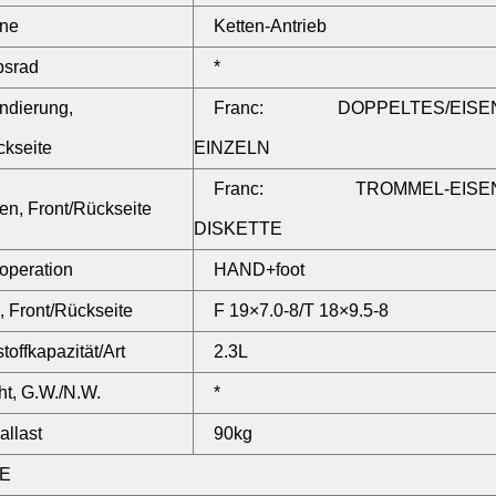
ine
Ketten-Antrieb
bsrad
*
ndierung,
Franc: DOPPELTES/EISEN
ckseite
EINZELN
Franc: TROMMEL-EISEN
n, Front/Rückseite
DISKETTE
operation
HAND+foot
, Front/Rückseite
F 19×7.0-8/T 18×9.5-8
toffkapazität/Art
2.3L
t, G.W./N.W.
*
llast
90kg
E