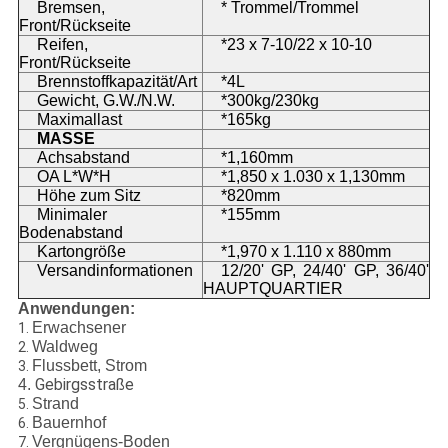
Bremsen,
* Trommel/Trommel
Front/Rückseite
Reifen,
*23 x 7-10/22 x 10-10
Front/Rückseite
Brennstoffkapazität/Art
*4L
Gewicht, G.W./N.W.
*300kg/230kg
Maximallast
*165kg
MASSE
Achsabstand
*1,160mm
OA L*W*H
*1,850 x 1.030 x 1,130mm
Höhe zum Sitz
*820mm
Minimaler
*155mm
Bodenabstand
Kartongröße
*1,970 x 1.110 x 880mm
Versandinformationen
12/20' GP, 24/40' GP, 36/40'
HAUPTQUARTIER
Anwendungen:
Erwachsener
1.
Waldweg
2.
Flussbett, Strom
3.
Gebirgsstraße
4.
Strand
5.
Bauernhof
6.
Vergnügens-Boden
7.