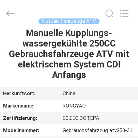
Shanghai
Rongyao
Vehicle
Co.,Ltd.
All
Nutzen-Fahrzeuge ATV
Rights
Reserved.
Manuelle Kupplungs-
HAUS
wassergekühlte 250CC
PRODUKTE
Gebrauchsfahrzeuge ATV mit
elektrischem System CDI
ÜBER
Anfangs
UNS
Herkunftsort:
China
FABRIK-
Markenname:
RONGYAO
AUSFLUG
Zertifizierung:
EC,EEC,DOT,EPA
QUALITÄTSKONTROLLE
Modellnummer:
Gebrauchsfahrzeug atv250-31