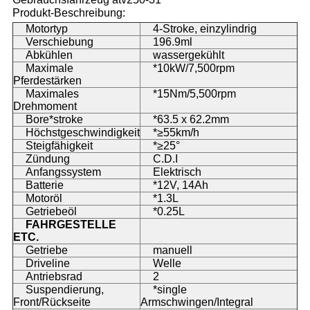
Produkt-Beschreibung:
Motortyp
4-Stroke, einzylindrig
Verschiebung
196.9ml
Abkühlen
wassergekühlt
Maximale
*10kW/7,500rpm
Pferdestärken
Maximales
*15Nm/5,500rpm
Drehmoment
Bore*stroke
*63.5 x 62.2mm
Höchstgeschwindigkeit
*≥55km/h
Steigfähigkeit
*≥25°
Zündung
C.D.I
Anfangssystem
Elektrisch
Batterie
*12V, 14Ah
Motoröl
*1.3L
Getriebeöl
*0.25L
FAHRGESTELLE
ETC.
Getriebe
manuell
Driveline
Welle
Antriebsrad
2
Suspendierung,
*single
Front/Rückseite
Armschwingen/Integral