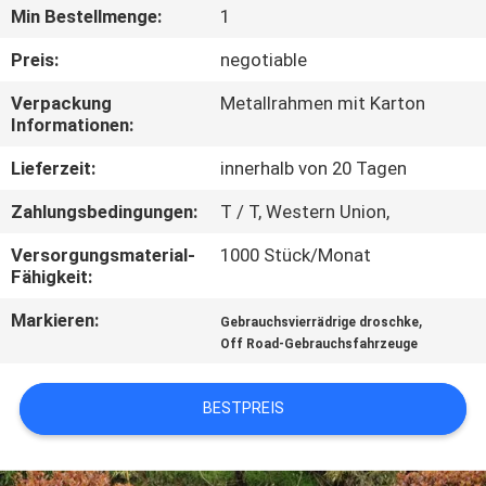
Min Bestellmenge:
1
TRETEN
Preis:
negotiable
SIE
Verpackung
Metallrahmen mit Karton
MIT
Informationen:
UNS
Lieferzeit:
innerhalb von 20 Tagen
IN
Zahlungsbedingungen:
T / T, Western Union,
VERBINDUNG
Versorgungsmaterial-
1000 Stück/Monat
Fähigkeit:
FORDERN
Markieren:
,
Gebrauchsvierrädrige droschke
SIE
Off Road-Gebrauchsfahrzeuge
EIN
ZITAT
BESTPREIS
SITEMAP