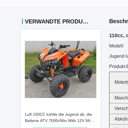
Beschr
VERWANDTE PRODUKTE
110cc, 
Modell:
Jugend l
Produkt-
Motort
Masch
Versc
Luft 150CC kühlte die Jugend ab, die
Abküh
Batterie ATV 7500r/Min With 12V 9AH
läuft