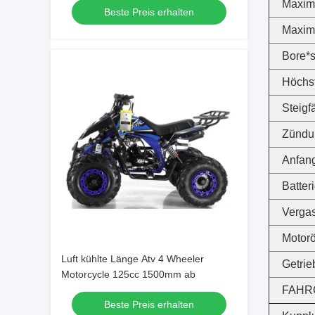
Maxim
Beste Preis erhalten
Maxim
Bore*s
Höchst
Steigf
Zündu
Anfan
Batteri
Verga
Motorö
Luft kühlte Länge Atv 4 Wheeler
Getrie
Motorcycle 125cc 1500mm ab
FAHR
Beste Preis erhalten