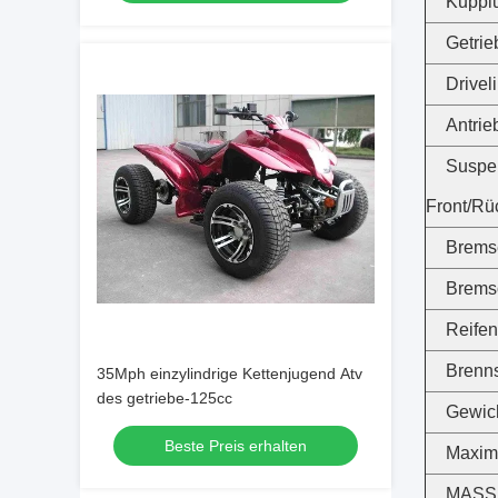
Kuppl
Getrie
Drivel
Antrie
Suspe
Front/Rü
Bremse
Bremso
Reifen
Brenns
35Mph einzylindrige Kettenjugend Atv
des getriebe-125cc
Gewich
Beste Preis erhalten
Maxima
MASS