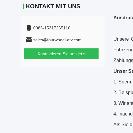
KONTAKT MIT UNS
Ausdrüc
0086-15317265116
Unsere G
sales@fourwheel-atv.com
Fahrzeu
Kontaktieren Sie uns jetzt
Zahlungsf
Unser Se
1.
Soem-H
2. Beispi
3. Wir an
4., nachd
Als Sie 