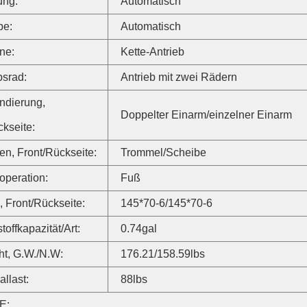
ung:
Automatisch
be:
Automatisch
ine:
Kette-Antrieb
bsrad:
Antrieb mit zwei Rädern
ndierung,
Doppelter Einarm/einzelner Einarm
ckseite:
n, Front/Rückseite:
Trommel/Scheibe
peration:
Fuß
, Front/Rückseite:
145*70-6/145*70-6
toffkapazität/Art:
0.74gal
t, G.W./N.W:
176.21/158.59lbs
llast:
88lbs
E: