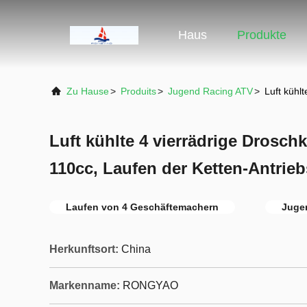
Haus
Produkte
Zu Hause
>
Produits
>
Jugend Racing ATV
>
Luft kühl
Luft kühlte 4 vierrädrige Drosch
110cc, Laufen der Ketten-Antrie
Laufen von 4 Geschäftemachern
Juge
Herkunftsort:
China
Markenname:
RONGYAO