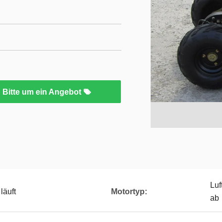
Bitte um ein Angebot
Luf
läuft
Motortyp:
ab