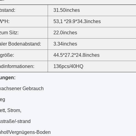
bstand:
31.50inches
W*H:
53,1 *29.9*34.3inches
um Sitz:
22.0inches
aler Bodenabstand:
3.34inches
größe:
44.5*27.2*24.8inches
dinformationen:
136pcs/40HQ
ungen:
wachsener Gebrauch
eg
tt, Strom,
straße/-strand
nhof/Vergnügens-Boden