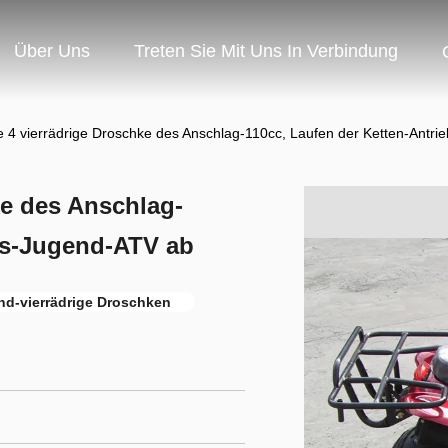
Über Uns
Treten Sie Mit Uns In Verbindung
te 4 vierrädrige Droschke des Anschlag-110cc, Laufen der Ketten-Antr
ke des Anschlag-
bs-Jugend-ATV ab
nd-vierrädrige Droschken