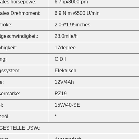
ales horsepowe:
6.7hp/8000rpm
ales Drehmoment:
6,9 N.m /6500 U/min
troke:
2.06*1.95inches
geschwindigkeit:
28.0mile/h
ähigkeit:
17degree
ng:
C.D.I
gssystem:
Elektrisch
e:
12V/4Ah
sermarke:
PZ19
l:
15W/40-SE
beöl:
*
GESTELLE USW.: