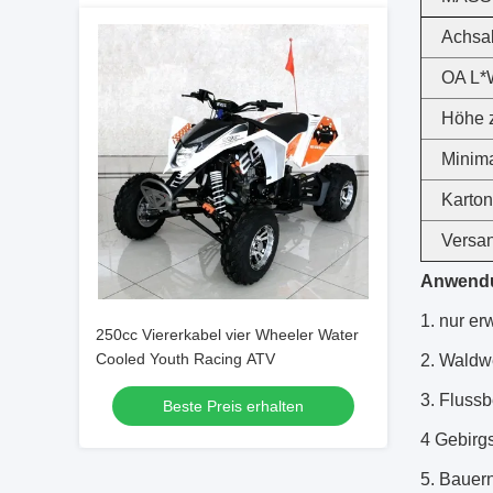
Achsa
OA L*
Höhe z
Minim
Karton
Versan
Anwend
1.
nur er
250cc Viererkabel vier Wheeler Water
Cooled Youth Racing ATV
2.
Waldw
3.
Flussbe
Beste Preis erhalten
4 Gebirgs
5.
Bauer