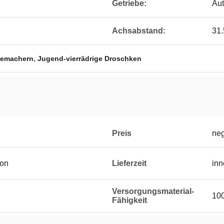
Getriebe:
Au
Achsabstand:
31.
,
temachern
Jugend-vierrädrige Droschken
Preis
neg
ton
Lieferzeit
inn
Versorgungsmaterial-
100
Fähigkeit