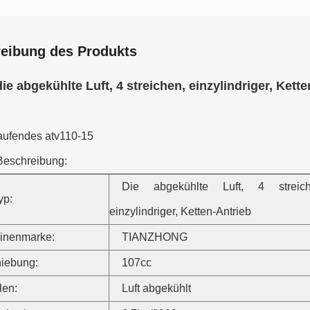
eibung des Produkts
die abgekühlte Luft, 4 streichen, einzylindriger, Kett
aufendes atv110-15
Beschreibung:
Die abgekühlte Luft, 4 streich
yp:
einzylindriger, Ketten-Antrieb
inenmarke:
TIANZHONG
hiebung:
107cc
len:
Luft abgekühlt