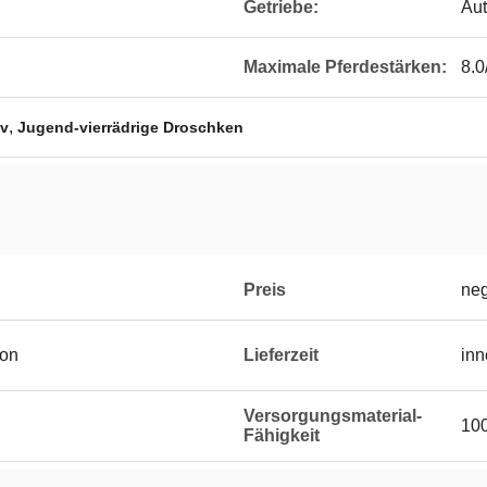
Getriebe:
Au
Maximale Pferdestärken:
8.0
,
tv
Jugend-vierrädrige Droschken
Preis
neg
ton
Lieferzeit
inn
Versorgungsmaterial-
100
Fähigkeit