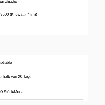
tomatische
/9500 (Kilowatt (r/min))
otiable
erhalb von 20 Tagen
0 Stück/Monat