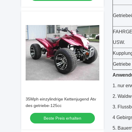
Getriebe
FAHRGE
USW.
Kupplun
Getriebe
Anwend
1.
nur er
2.
Waldw
35Mph einzylindrige Kettenjugend Atv
des getriebe-125cc
3.
Flussbe
4 Gebirgs
Beste Preis erhalten
5.
Bauer