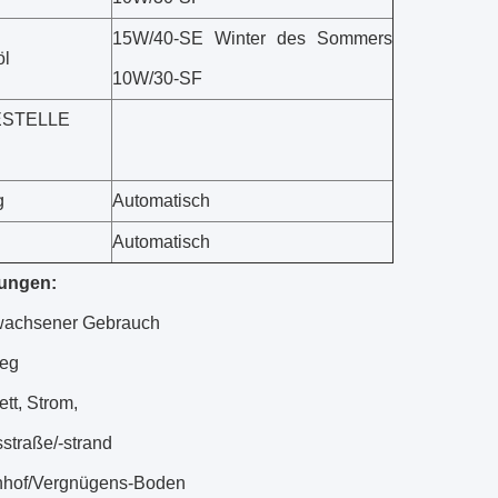
15W/40-SE Winter des Sommers
öl
10W/30-SF
STELLE
g
Automatisch
Automatisch
ungen:
wachsener Gebrauch
eg
tt, Strom,
straße/-strand
nhof/Vergnügens-Boden