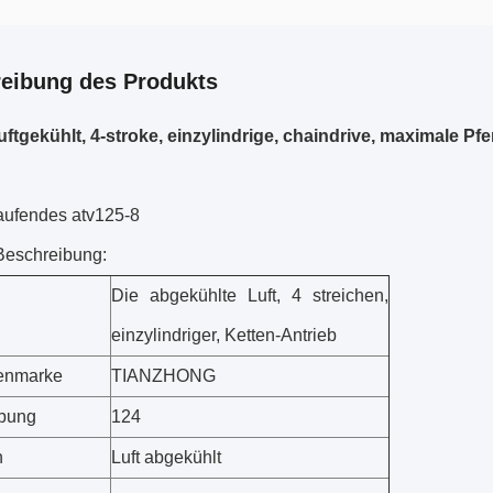
eibung des Produkts
uftgekühlt, 4-stroke, einzylindrige, chaindrive, maximale Pf
aufendes atv125-8
Beschreibung:
Die abgekühlte Luft, 4 streichen,
einzylindriger, Ketten-Antrieb
enmarke
TIANZHONG
ebung
124
n
Luft abgekühlt