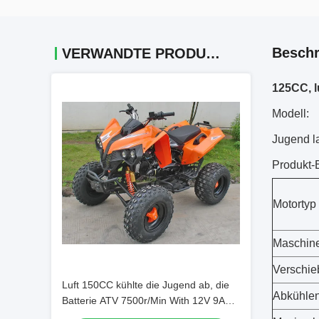
Beschr
VERWANDTE PRODUKTE
125CC, l
Modell:
Jugend l
Produkt-
Motortyp
Maschin
Verschi
Luft 150CC kühlte die Jugend ab, die
Abkühle
Batterie ATV 7500r/Min With 12V 9AH
läuft