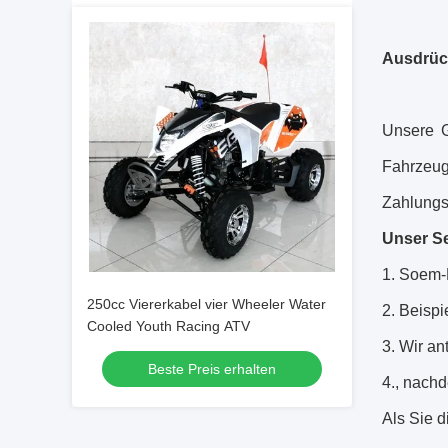
Ausdrüc
Unsere G
Fahrzeu
Zahlungsf
Unser Se
1.
Soem-H
250cc Viererkabel vier Wheeler Water
2. Beispi
Cooled Youth Racing ATV
3. Wir an
Beste Preis erhalten
4., nachd
Als Sie 