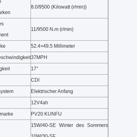
e
8.0/9500 (Kilowatt (r/min))
ärken
es
11/9500 N.m (r/min)
ent
oke
52.4×49.5 Millimeter
schwindigkeit
37MPH
gkeit
17°
CDI
system
Elektrischer Anfang
12V4ah
rmarke
PV20 KUNFU
15W/40-SE Winter des Sommers
10W/30-SF