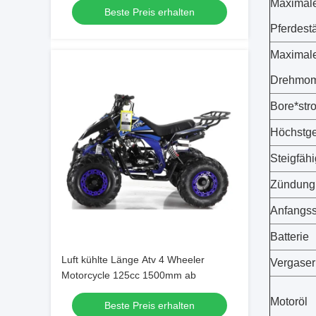
Maximal
Beste Preis erhalten
Pferdest
Maximal
Drehmom
Bore*str
Höchstge
Steigfähi
Zündung
Anfangs
Batterie
Luft kühlte Länge Atv 4 Wheeler
Vergase
Motorcycle 125cc 1500mm ab
Motoröl
Beste Preis erhalten