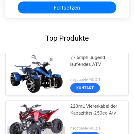
Fortsetzen
Top Produkte
77.5mph Jugend
laufendes ATV
negotiable MOQ:1
KONTAKT
223mL Viererkabel der
Kapazitäts-250cc Atv
negotiable MOQ:1