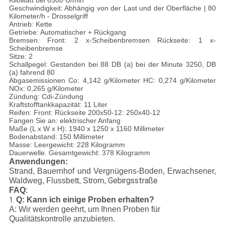
Kilowatt bei 6500 U/min
Geschwindigkeit: Abhängig von der Last und der Oberfläche | 80
Kilometer/h - Drosselgriff
Antrieb: Kette
Getriebe: Automatischer + Rückgang
Bremsen: Front: 2 x-Scheibenbremsen Rückseite: 1 x-
Scheibenbremse
Sitze: 2
Schallpegel: Gestanden bei 88 DB (a) bei der Minute 3250, DB
(a) fahrend 80
Abgasemissionen Co: 4,142 g/Kilometer HC: 0,274 g/Kilometer
NOx: 0,265 g/Kilometer
Zündung: Cdi-Zündung
Kraftstofftankkapazität: 11 Liter
Reifen: Front: Rückseite 200x50-12: 250x40-12
Fangen Sie an: elektrischer Anfang
Maße (L x W x H): 1940 x 1250 x 1160 Millimeter
Bodenabstand: 150 Millimeter
Masse: Leergewicht: 228 Kilogramm
Dauerwelle. Gesamtgewicht: 378 Kilogramm
Anwendungen:
Strand, Bauernhof und Vergnügens-Boden, Erwachsener,
Gebirgsstraße
Waldweg, Flussbett, Strom,
FAQ
:
Q: Kann ich einige Proben erhalten?
1.
A: Wir werden geehrt, um Ihnen Proben für
Qualitätskontrolle anzubieten.