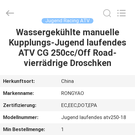
Shanghai
Rongyao
Vehicle
Co.,Ltd.
All
Jugend Racing ATV
Rights
Reserved.
Wassergekühlte manuelle
HAUS
Kupplungs-Jugend laufendes
PRODUKTE
ATV CG 250cc/Off Road-
vierrädrige Droschken
ÜBER
UNS
Herkunftsort:
China
Markenname:
RONGYAO
FABRIK-
Zertifizierung:
EC,EEC,DOT,EPA
AUSFLUG
Modellnummer:
Jugend laufendes atv250-18
QUALITÄTSKONTROLLE
Min Bestellmenge:
1