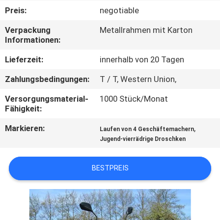
Preis:
negotiable
TRETEN
Verpackung
Metallrahmen mit Karton
SIE
Informationen:
MIT
Lieferzeit:
innerhalb von 20 Tagen
UNS
Zahlungsbedingungen:
T / T, Western Union,
IN
Versorgungsmaterial-
1000 Stück/Monat
VERBINDUNG
Fähigkeit:
Markieren:
,
Laufen von 4 Geschäftemachern
FORDERN
Jugend-vierrädrige Droschken
SIE
EIN
BESTPREIS
ZITAT
SITEMAP