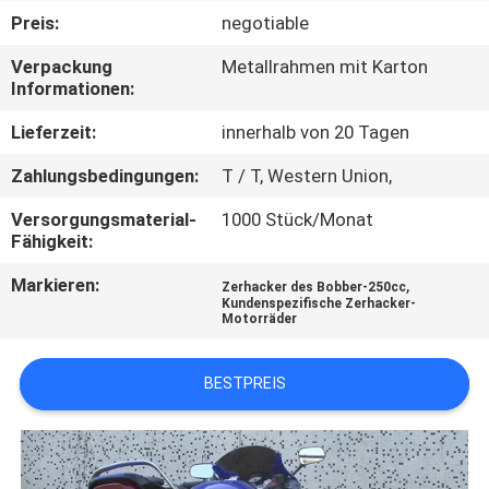
Preis:
negotiable
TRETEN
Verpackung
Metallrahmen mit Karton
SIE
Informationen:
MIT
Lieferzeit:
innerhalb von 20 Tagen
UNS
Zahlungsbedingungen:
T / T, Western Union,
IN
Versorgungsmaterial-
1000 Stück/Monat
VERBINDUNG
Fähigkeit:
Markieren:
,
Zerhacker des Bobber-250cc
FORDERN
Kundenspezifische Zerhacker-
Motorräder
SIE
EIN
BESTPREIS
ZITAT
SITEMAP