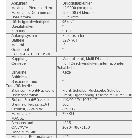
Abkühlen
Druckluftabkühlen
Maximale Pferdestärken
12/9000 (km/rpm)
Maximales Drehmoment
15/6500 (N.M/rpm)
Bore*stroke
53*53mm
Höchstgeschwindigkeit
95km/4
Steigfähigkeit
*
Zündung
C.D.I
Anfangssystem
Elektrostarter
Batterie
12V-7AH
Motoröl
**
Getriebeöl
*
FAHRGESTELLE USW.
Kupplung
Manuell, naß, Multi-Diskette
Getriebe
Fünf Geschwindigkeit, internationaler
Schalthebel
Driveline
Kette
Antriebsrad
*
Suspendierung,
*
Front/Rückseite
Bremsen, Front/Rückseite
Front; Scheibe; Rückseite: Scheibe
Bremsoperation
Front; Eigenhändig; Rückseite: Durch Fuß
Reifen, Front/Rückseite
110/60-17/140/70-17
Brennstoffkapazität/Art
10L
Gewicht, G.W./N.W.
/153KG
Maximallast
228KG
MASSE
Achsabstand
1385
OA L*W*H
2080×790×1150
Höhe zum Sitz
*
Minimaler Bodenabstand
140