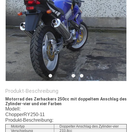
DATENSCHUTZRICHTLINIE
Produkt-Beschreibung
Motorrad des Zerhackers 250cc mit doppeltem Anschlag des
Zylinder-vier und vier Farben
Modell:
ChopperRY250-11
Produkt-Beschreibung:
Motortyp
Doppelter Anschlag des Zylinder-vier
Verschiebung
233.8cc