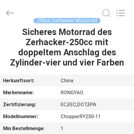
Shanghai
Rongyao
Vehicle
Co.,Ltd.
All
250cc Zerhacker Motorrad
Rights
Reserved.
Sicheres Motorrad des
HAUS
Zerhacker-250cc mit
PRODUKTE
doppeltem Anschlag des
Zylinder-vier und vier Farben
ÜBER
UNS
Herkunftsort:
China
Markenname:
RONGYAO
FABRIK-
Zertifizierung:
EC,EEC,DOT,EPA
AUSFLUG
Modellnummer:
ChopperRY250-11
QUALITÄTSKONTROLLE
Min Bestellmenge:
1