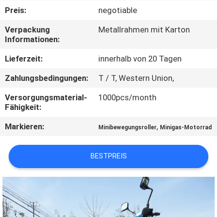
Preis:
negotiable
TRETEN
Verpackung
Metallrahmen mit Karton
SIE
Informationen:
MIT
Lieferzeit:
innerhalb von 20 Tagen
UNS
Zahlungsbedingungen:
T / T, Western Union,
IN
Versorgungsmaterial-
1000pcs/month
VERBINDUNG
Fähigkeit:
Markieren:
,
Minibewegungsroller
Minigas-Motorrad
FORDERN
SIE
BESTPREIS
EIN
ZITAT
SITEMAP