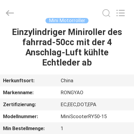
Shanghai
Rongyao
Vehicle
Co.,Ltd.
All
Mini Motorroller
Rights
Reserved.
Einzylindriger Miniroller des
HAUS
fahrrad-50cc mit der 4
PRODUKTE
Anschlag-Luft kühlte
Echtleder ab
ÜBER
UNS
Herkunftsort:
China
Markenname:
RONGYAO
FABRIK-
Zertifizierung:
EC,EEC,DOT,EPA
AUSFLUG
Modellnummer:
MiniScooterRY50-15
QUALITÄTSKONTROLLE
Min Bestellmenge:
1