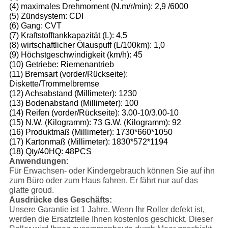
(4) maximales Drehmoment (N.m/r/min): 2,9 /6000
(5) Zündsystem: CDI
(6) Gang: CVT
(7) Kraftstofftankkapazität (L): 4,5
(8) wirtschaftlicher Ölauspuff (L/100km): 1,0
(9) Höchstgeschwindigkeit (km/h): 45
(10) Getriebe: Riemenantrieb
(11) Bremsart (vorder/Rückseite):
Diskette/Trommelbremse
(12) Achsabstand (Millimeter): 1230
(13) Bodenabstand (Millimeter): 100
(14) Reifen (vorder/Rückseite): 3.00-10/3.00-10
(15) N.W. (Kilogramm): 73 G.W. (Kilogramm): 92
(16) Produktmaß (Millimeter): 1730*660*1050
(17) Kartonmaß (Millimeter): 1830*572*1194
(18) Qty/40HQ: 48PCS
Anwendungen:
Für Erwachsen- oder Kindergebrauch können Sie auf ihn
zum Büro oder zum Haus fahren. Er fährt nur auf das
glatte groud.
Ausdrücke des Geschäfts:
Unsere Garantie ist 1 Jahre. Wenn Ihr Roller defekt ist,
werden die Ersatzteile Ihnen kostenlos geschickt. Dieser