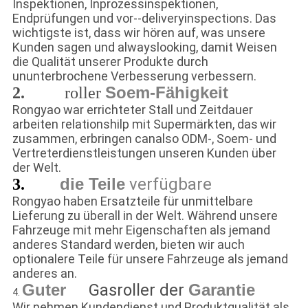
Inspektionen, Inprozessinspektionen,
Endprüfungen und vor--deliveryinspections. Das
wichtigste ist, dass wir hören auf, was unsere
Kunden sagen und alwayslooking, damit Weisen
die Qualität unserer Produkte durch
ununterbrochene Verbesserung verbessern.
Soem-Fähigkeit
2.
roller
Rad-Gas
3
Rongyao war errichteter Stall und Zeitdauer
arbeiten relationshilp mit Supermärkten, das
wir
zusammen, erbringen canalso ODM-, Soem- und
Vertreterdienstleistungen unseren Kunden über
der Welt.
die Teile
verfügbare
3.
drehen
3 Gasroller
Rongyao haben Ersatzteile für unmittelbare
Lieferung zu überall in der Welt. Während unsere
Fahrzeuge mit mehr Eigenschaften als jemand
anderes Standard werden, bieten wir auch
optionalere Teile für unsere Fahrzeuge als jemand
anderes an.
Guter
Gasroller der
Garantie
4.
Rad-
3
Wir nehmen Kundendienst und Produktqualität als