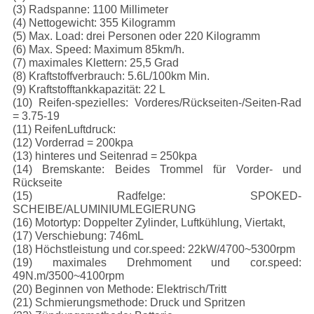
(3) Radspanne: 1100 Millimeter
(4) Nettogewicht: 355 Kilogramm
(5) Max. Load: drei Personen oder 220 Kilogramm
(6) Max. Speed: Maximum 85km/h.
(7) maximales Klettern: 25,5 Grad
(8) Kraftstoffverbrauch: 5.6L/100km Min.
(9) Kraftstofftankkapazität: 22 L
(10) Reifen-spezielles: Vorderes/Rückseiten-/Seiten-Rad
= 3.75-19
(11) ReifenLuftdruck:
(12) Vorderrad = 200kpa
(13) hinteres und Seitenrad = 250kpa
(14) Bremskante: Beides Trommel für Vorder- und
Rückseite
(15) Radfelge: SPOKED-
SCHEIBE/ALUMINIUMLEGIERUNG
(16) Motortyp: Doppelter Zylinder, Luftkühlung, Viertakt,
(17) Verschiebung: 746mL
(18) Höchstleistung und cor.speed: 22kW/4700~5300rpm
(19) maximales Drehmoment und cor.speed:
49N.m/3500~4100rpm
(20) Beginnen von Methode: Elektrisch/Tritt
(21) Schmierungsmethode: Druck und Spritzen