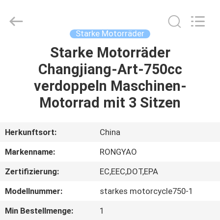
Shanghai
Rongyao
Vehicle
Co.,Ltd.
All
Starke Motorräder
Rights
Reserved.
Starke Motorräder
HAUS
Changjiang-Art-750cc
PRODUKTE
verdoppeln Maschinen-
Motorrad mit 3 Sitzen
ÜBER
UNS
Herkunftsort:
China
Markenname:
RONGYAO
FABRIK-
Zertifizierung:
EC,EEC,DOT,EPA
AUSFLUG
Modellnummer:
starkes motorcycle750-1
QUALITÄTSKONTROLLE
Min Bestellmenge:
1