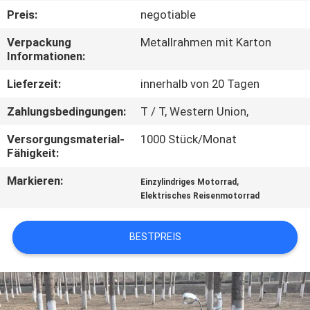
Preis:
negotiable
TRETEN
Verpackung
Metallrahmen mit Karton
SIE
Informationen:
MIT
Lieferzeit:
innerhalb von 20 Tagen
UNS
Zahlungsbedingungen:
T / T, Western Union,
IN
Versorgungsmaterial-
1000 Stück/Monat
VERBINDUNG
Fähigkeit:
Markieren:
,
Einzylindriges Motorrad
FORDERN
Elektrisches Reisenmotorrad
SIE
EIN
BESTPREIS
ZITAT
SITEMAP