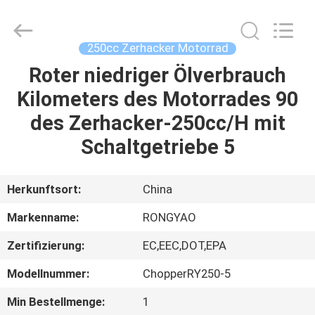
Shanghai
Rongyao
Vehicle
Co.,Ltd.
All
250cc Zerhacker Motorrad
Rights
Reserved.
Roter niedriger Ölverbrauch
HAUS
Kilometers des Motorrades 90
PRODUKTE
des Zerhacker-250cc/H mit
Schaltgetriebe 5
ÜBER
UNS
Herkunftsort:
China
Markenname:
RONGYAO
FABRIK-
Zertifizierung:
EC,EEC,DOT,EPA
AUSFLUG
Modellnummer:
ChopperRY250-5
QUALITÄTSKONTROLLE
Min Bestellmenge:
1