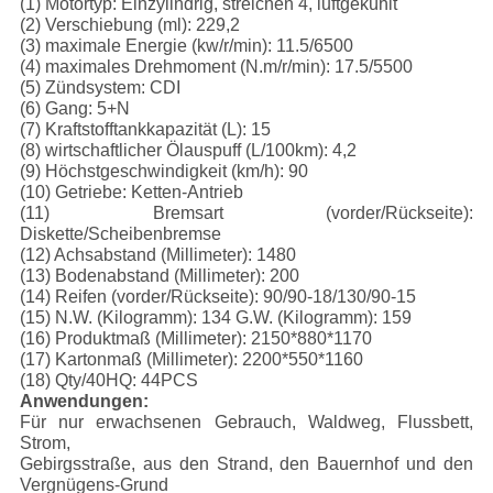
(1) Motortyp: Einzylindrig, streichen 4, luftgekühlt
(2) Verschiebung (ml): 229,2
(3) maximale Energie (kw/r/min): 11.5/6500
(4) maximales Drehmoment (N.m/r/min): 17.5/5500
(5) Zündsystem: CDI
(6) Gang: 5+N
(7) Kraftstofftankkapazität (L): 15
(8) wirtschaftlicher Ölauspuff (L/100km): 4,2
(9) Höchstgeschwindigkeit (km/h): 90
(10) Getriebe: Ketten-Antrieb
(11) Bremsart (vorder/Rückseite):
Diskette/Scheibenbremse
(12) Achsabstand (Millimeter): 1480
(13) Bodenabstand (Millimeter): 200
(14) Reifen (vorder/Rückseite): 90/90-18/130/90-15
(15) N.W. (Kilogramm): 134 G.W. (Kilogramm): 159
(16) Produktmaß (Millimeter): 2150*880*1170
(17) Kartonmaß (Millimeter): 2200*550*1160
(18) Qty/40HQ: 44PCS
Anwendungen:
Für nur erwachsenen Gebrauch, Waldweg, Flussbett,
Strom,
Gebirgsstraße, aus den Strand, den Bauernhof und den
Vergnügens-Grund