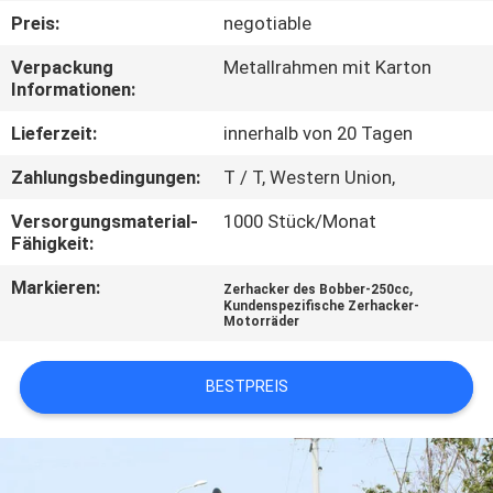
Preis:
negotiable
TRETEN
Verpackung
Metallrahmen mit Karton
SIE
Informationen:
MIT
Lieferzeit:
innerhalb von 20 Tagen
UNS
Zahlungsbedingungen:
T / T, Western Union,
IN
Versorgungsmaterial-
1000 Stück/Monat
VERBINDUNG
Fähigkeit:
Markieren:
,
Zerhacker des Bobber-250cc
FORDERN
Kundenspezifische Zerhacker-
Motorräder
SIE
EIN
BESTPREIS
ZITAT
SITEMAP