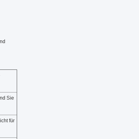
und
e
nd Sie
cht für