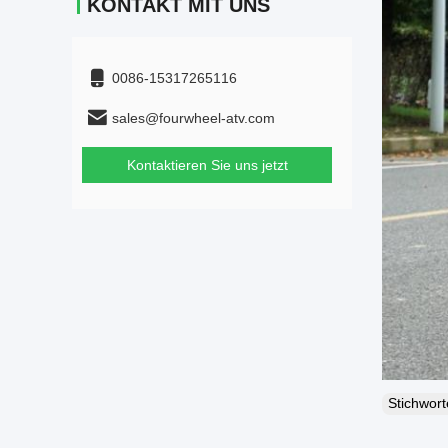
KONTAKT MIT UNS
0086-15317265116
sales@fourwheel-atv.com
Kontaktieren Sie uns jetzt
Stichwor