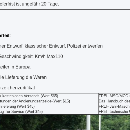
eferfrist ist ungefähr 20 Tage.
rteil
:
er Entwurf, klassischer Entwurf, Polizei entwerfen
eschwindigkeit: Km/h Max110
eiler in Europa
le Lieferung die Waren
zeichenzertifikat
s kostenlosen Versands (Wert $65)
FREI- MSO/MCO und
tunden der Andienungsanzeige-(Wert $15)
Das Handbuch des 
lieferung (Wert $45)
FREI- Jahr-Maschi
ug-Tor-Service (Wert $45)
FREI- technische 