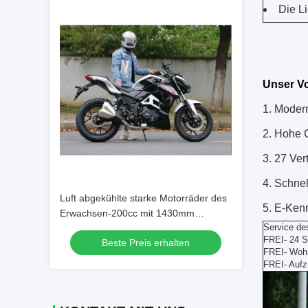
Die Li
Unser Vo
1.
Modern
2.
Hohe G
3.
27 Vert
4.
Schnel
Luft abgekühlte starke Motorräder des
5.
E-Kenn
Erwachsen-200cc mit 1430mm
Service de
Achsabstand
FREI- 24 S
Beste Preis erhalten
FREI- Wohn
FREI- Aufz