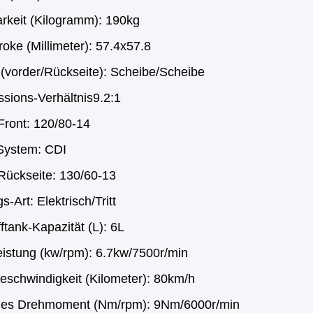
arkeit (Kilogramm): 190kg
oke (Millimeter): 57.4x57.8
(vorder/Rückseite): Scheibe/Scheibe
sions-Verhältnis9.2:1
Front: 120/80-14
-System: CDI
 Rückseite: 130/60-13
-Art: Elektrisch/Tritt
fftank-Kapazität (L): 6L
eistung (kw/rpm): 6.7kw/7500r/min
eschwindigkeit (Kilometer): 80km/h
es Drehmoment (Nm/rpm): 9Nm/6000r/min