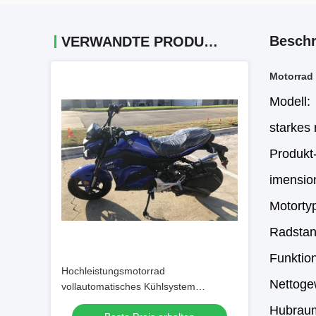
Beschr
VERWANDTE PRODUKTE
Motorrad 
Modell:
starkes
Produkt
imensio
Motortyp
Radstand
Funktio
Hochleistungsmotorrad
Nettoge
vollautomatisches Kühlsystem
Luftgekühlt 150cc
Hubrau