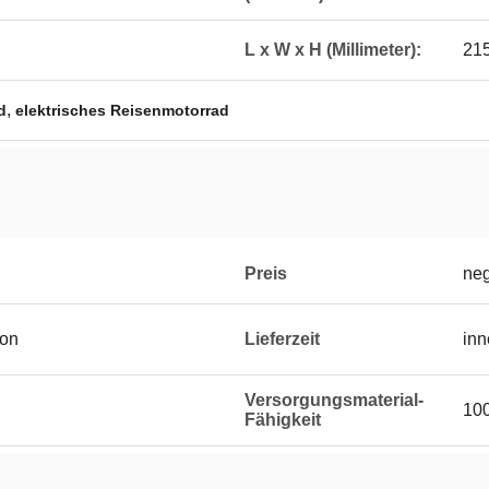
L x W x H (Millimeter):
21
,
d
elektrisches Reisenmotorrad
Preis
neg
ton
Lieferzeit
inn
Versorgungsmaterial-
100
Fähigkeit