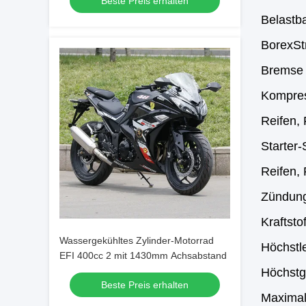
Beste Preis erhalten
Belastb
BorexStr
Bremse 
Kompres
Reifen, 
Starter
Reifen,
Zündungs
Kraftsto
Wassergekühltes Zylinder-Motorrad
Höchstl
EFI 400cc 2 mit 1430mm Achsabstand
Höchstg
Beste Preis erhalten
Maximal