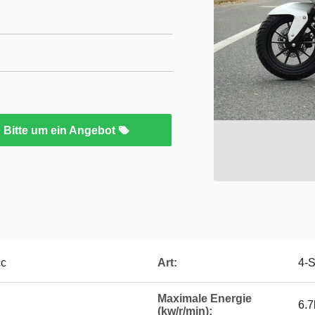
Bitte um ein Angebot
cc
Art:
4-S
Maximale Energie
6.7
(kw/r/min):