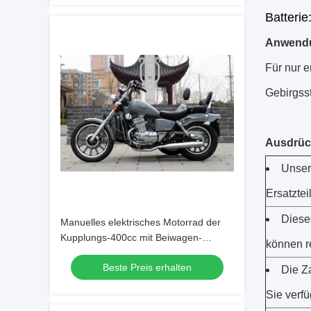
Batteri
Anwend
Für nur 
Gebirgss
Ausdrüc
Unsere
Ersatztei
Diese
Manuelles elektrisches Motorrad der
Kupplungs-400cc mit Beiwagen-
können re
einzylindriger Maschine
Beste Preis erhalten
Die Za
Sie verfü