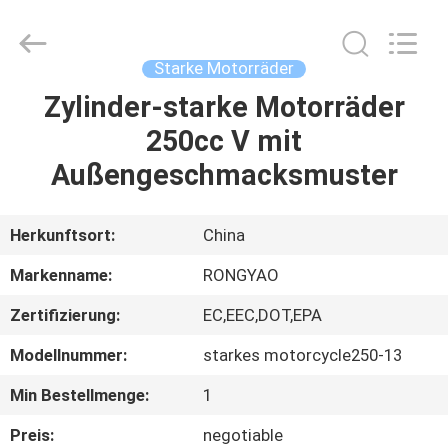
Shanghai
Rongyao
Vehicle
Co.,Ltd.
All
Starke Motorräder
Rights
Reserved.
Zylinder-starke Motorräder
HAUS
250cc V mit
PRODUKTE
Außengeschmacksmuster
ÜBER
Herkunftsort:
China
UNS
Markenname:
RONGYAO
Zertifizierung:
EC,EEC,DOT,EPA
FABRIK-
Modellnummer:
starkes motorcycle250-13
AUSFLUG
Min Bestellmenge:
1
QUALITÄTSKONTROLLE
Preis:
negotiable