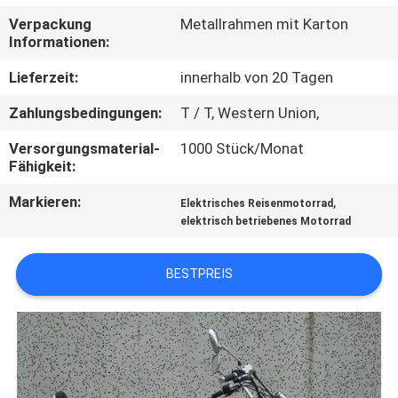
Verpackung
Metallrahmen mit Karton
TRETEN
Informationen:
SIE
Lieferzeit:
innerhalb von 20 Tagen
MIT
Zahlungsbedingungen:
T / T, Western Union,
UNS
Versorgungsmaterial-
1000 Stück/Monat
IN
Fähigkeit:
VERBINDUNG
Markieren:
,
Elektrisches Reisenmotorrad
elektrisch betriebenes Motorrad
FORDERN
SIE
BESTPREIS
EIN
ZITAT
SITEMAP