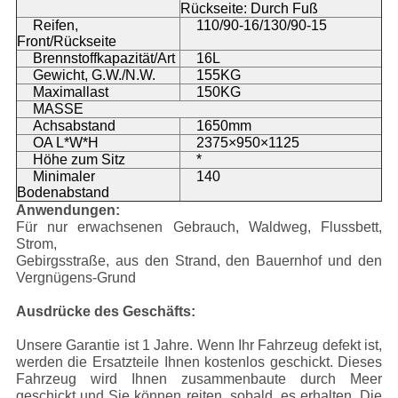
Rückseite: Durch Fuß
Reifen,
110/90-16/130/90-15
Front/Rückseite
Brennstoffkapazität/Art
16L
Gewicht, G.W./N.W.
155KG
Maximallast
150KG
MASSE
Achsabstand
1650mm
OA L*W*H
2375×950×1125
Höhe zum Sitz
*
Minimaler
140
Bodenabstand
Anwendungen:
Für nur erwachsenen Gebrauch, Waldweg, Flussbett,
Strom,
Gebirgsstraße, aus den Strand, den Bauernhof und den
Vergnügens-Grund
Ausdrücke des Geschäfts:
Unsere Garantie ist 1 Jahre. Wenn Ihr Fahrzeug defekt ist,
werden die Ersatzteile Ihnen kostenlos geschickt. Dieses
Fahrzeug wird Ihnen zusammenbaute durch Meer
geschickt und Sie können reiten, sobald, es erhalten. Die