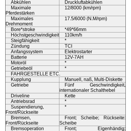
Abkühlen
Druckluftabkühlen
Maximale
12/8000 (km/rpm)
Pferdestärken
Maximales
17.5/6000 (N.M/rpm)
Drehmoment
Bore*stroke
*49*66mm
Höchstgeschwindigkeit
110km/h
Steigfähigkeit
*
Zündung
TCI
Anfangssystem
Elektrostarter
Batterie
12V-7AH
Motoröl
*
Getriebeöl
*
FAHRGESTELLE ETC.
Kupplung
Manuell, naß, Multi-Diskette
Getriebe
Fünf Geschwindigkeit,
internationaler Schalthebel
Driveline
Kette
Antriebsrad
*
Suspendierung,
*
Front/Rückseite
Bremsen,
Front; Scheibe; Rückseite:
Front/Rückseite
Scheibe
Bremsoperation
Front; Eigenhändig;