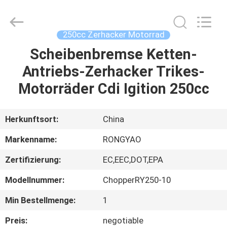
Shanghai
Rongyao
Vehicle
Co.,Ltd.
All
250cc Zerhacker Motorrad
Rights
Reserved.
Scheibenbremse Ketten-
HAUS
Antriebs-Zerhacker Trikes-
PRODUKTE
Motorräder Cdi Igition 250cc
ÜBER
Herkunftsort:
China
UNS
Markenname:
RONGYAO
Zertifizierung:
EC,EEC,DOT,EPA
FABRIK-
Modellnummer:
ChopperRY250-10
AUSFLUG
Min Bestellmenge:
1
QUALITÄTSKONTROLLE
Preis:
negotiable