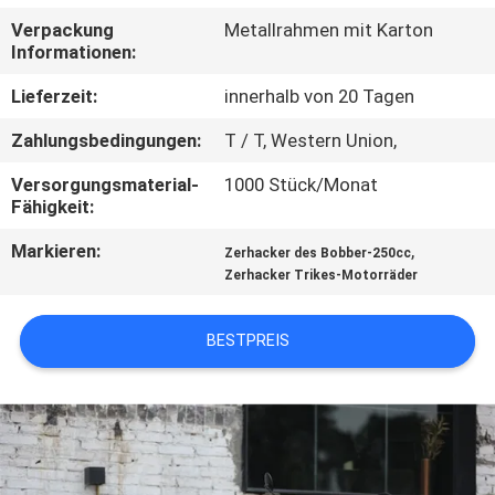
Verpackung
Metallrahmen mit Karton
TRETEN
Informationen:
SIE
Lieferzeit:
innerhalb von 20 Tagen
MIT
Zahlungsbedingungen:
T / T, Western Union,
UNS
Versorgungsmaterial-
1000 Stück/Monat
IN
Fähigkeit:
VERBINDUNG
Markieren:
,
Zerhacker des Bobber-250cc
Zerhacker Trikes-Motorräder
FORDERN
SIE
BESTPREIS
EIN
ZITAT
SITEMAP