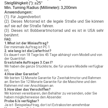
Steigfähigkeit (°): ≥25°
Min. Turning Radius (Millimeter): 3,200mm
Anwendungen:
(1). Für Jugendverbot
(2). Dieses Motorrad ist die legale Straße und Sie können
auf sie auf der Straße fahren.
(3). Dieses ist Bobberartmotorrad und es ist in USA sehr
berühmt.
FAQ:
1.What ist der Miniauftrag?
Der minimale Auftrag ist PC 1.
2. wie lang ist die Lieferfrist?
Es dauert von 18 Tage bis 45 Tage abhängt vom Modell und von
der Quantität.
Ersatzteile Auftrages 3.Can I?
Wir haben die ganze Stückliste, die für unsere Modelle verfügbar
ist,
4.How über Garantie?
Wir bieten 12 Monate Garantie für Zweitaktmotor und Rahmen
an. Bieten Sie 12 Monate Garantie für die Maschine und den
Rahmen mit vier Anschlägen an.
5.How über das Verschiffen?
Wir können vereinbaren, den Behälter zu versenden, oder Sie
haben möglicherweise den Absender.
Probe 6.Is verfügbar?
Ja ist- Beispielauftrag, dort ist Extrakosten annehmbar