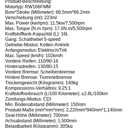
Produkt-Beschreibung:
Motortyp: RW166FMM
Bore*Stroke (Millimeter): 66.5mm*66.2mm
Verschiebung (ml): 223ml
Max. Power (kw/rpm): 11.5kw/7,500rpm
Max. Torque (N.m /rpm): 17.0N.m/5,500rpm
Kraftstofftank-Kapazität (L): 16L
Gang: Schalthebel 5-speed
Getriebe-Modus: Ketten-Antrieb
Anfangsmodus: Elektrisch/Tritt
Max. Speed (km/h): 102km/h
Vordere Reifen: 110/90-16
Hinterradreifen: 130/90-15
Vordere Bremse: Scheibenbremse
Hintere Bremse: Trommelbremse
Trockengewicht (Kilogramm): 140kg
Kompressions-Verhältnis: 9.25:1
Kraftstoffverbrauch (L/100 Kilometer): ≤2.8L/100km
Zündungs-Modus: CDI
Min. Bodenabstand (Millimeter): 150mm
Produkt-Maße (mm*mm*mm): 2,220mm*940mm*1,140mm
Seat-Höhe (Millimeter): 700mm
Achsabstand (Millimeter): 1,500mm
Belastbarkeit (Kilogramm): 305kg