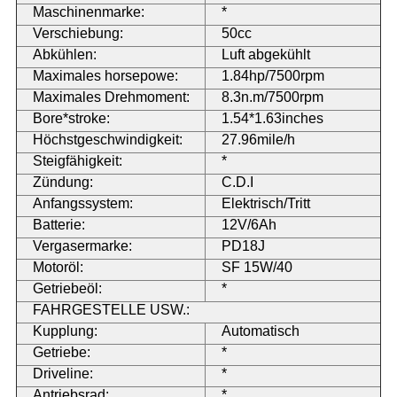
Maschinenmarke:
*
Verschiebung:
50cc
Abkühlen:
Luft abgekühlt
Maximales horsepowe:
1.84hp/7500rpm
Maximales Drehmoment:
8.3n.m/7500rpm
Bore*stroke:
1.54*1.63inches
Höchstgeschwindigkeit:
27.96mile/h
Steigfähigkeit:
*
Zündung:
C.D.I
Anfangssystem:
Elektrisch/Tritt
Batterie:
12V/6Ah
Vergasermarke:
PD18J
Motoröl:
SF 15W/40
Getriebeöl:
*
FAHRGESTELLE USW.:
Kupplung:
Automatisch
Getriebe:
*
Driveline:
*
Antriebsrad:
*