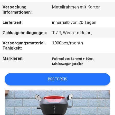
Verpackung
Metallrahmen mit Karton
TRETEN
Informationen:
SIE
Lieferzeit:
innerhalb von 20 Tagen
MIT
Zahlungsbedingungen:
T / T, Western Union,
UNS
Versorgungsmaterial-
1000pcs/month
IN
Fähigkeit:
VERBINDUNG
Markieren:
,
Fahrrad des Schmutz-50cc
Minibewegungsroller
FORDERN
SIE
BESTPREIS
EIN
ZITAT
SITEMAP