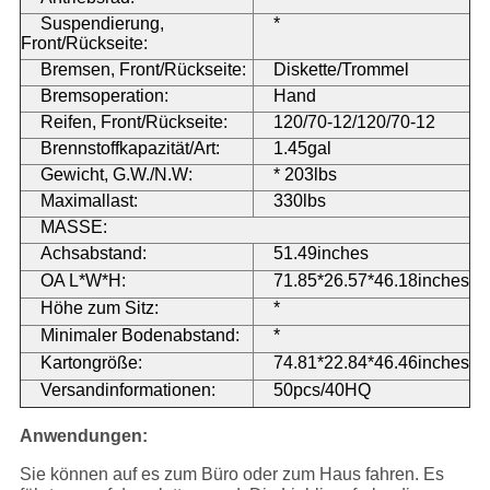
Suspendierung,
*
Front/Rückseite:
Bremsen, Front/Rückseite:
Diskette/Trommel
Bremsoperation:
Hand
Reifen, Front/Rückseite:
120/70-12/120/70-12
Brennstoffkapazität/Art:
1.45gal
Gewicht, G.W./N.W:
* 203lbs
Maximallast:
330lbs
MASSE:
Achsabstand:
51.49inches
OA L*W*H:
71.85*26.57*46.18inches
Höhe zum Sitz:
*
Minimaler Bodenabstand:
*
Kartongröße:
74.81*22.84*46.46inches
Versandinformationen:
50pcs/40HQ
Anwendungen:
Sie können auf es zum Büro oder zum Haus fahren. Es