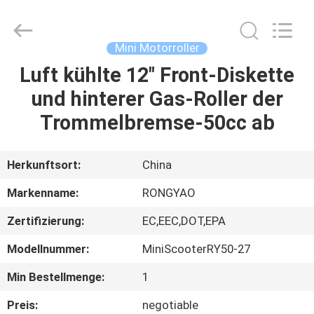
Shanghai
Rongyao
Vehicle
Co.,Ltd.
All
Mini Motorroller
Rights
Reserved.
Luft kühlte 12" Front-Diskette
HAUS
und hinterer Gas-Roller der
PRODUKTE
Trommelbremse-50cc ab
ÜBER
Herkunftsort:
China
UNS
Markenname:
RONGYAO
Zertifizierung:
EC,EEC,DOT,EPA
FABRIK-
Modellnummer:
MiniScooterRY50-27
AUSFLUG
Min Bestellmenge:
1
QUALITÄTSKONTROLLE
Preis:
negotiable