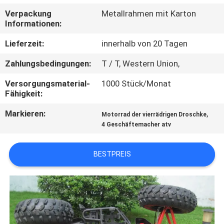
Verpackung
Metallrahmen mit Karton
TRETEN
Informationen:
SIE
Lieferzeit:
innerhalb von 20 Tagen
MIT
Zahlungsbedingungen:
T / T, Western Union,
UNS
Versorgungsmaterial-
1000 Stück/Monat
IN
Fähigkeit:
VERBINDUNG
Markieren:
,
Motorrad der vierrädrigen Droschke
4 Geschäftemacher atv
FORDERN
SIE
BESTPREIS
EIN
ZITAT
SITEMAP