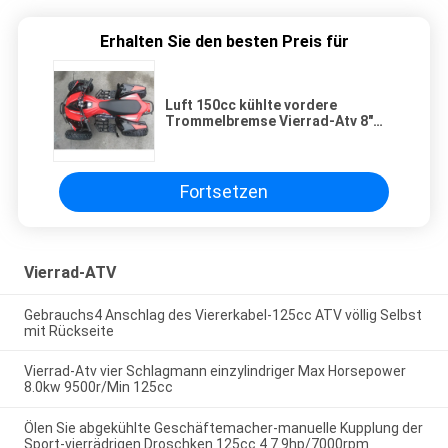
Erhalten Sie den besten Preis für
Luft 150cc kühlte vordere
Trommelbremse Vierrad-Atv 8"
Reifen 7000r/Min ab
Fortsetzen
Vierrad-ATV
Gebrauchs4 Anschlag des Viererkabel-125cc ATV völlig Selbst
mit Rückseite
Vierrad-Atv vier Schlagmann einzylindriger Max Horsepower
8.0kw 9500r/Min 125cc
Ölen Sie abgekühlte Geschäftemacher-manuelle Kupplung der
Sport-vierrädrigen Droschken 125cc 4 7.9hp/7000rpm