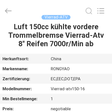
Shanghai
Rongyao
Vehicle
Co.,Ltd.
All
Vierrad-ATV
Rights
Reserved.
Luft 150cc kühlte vordere
HAUS
Trommelbremse Vierrad-Atv
PRODUKTE
8" Reifen 7000r/Min ab
ÜBER
Herkunftsort:
China
UNS
Markenname:
RONGYAO
Zertifizierung:
EC,EEC,DOT,EPA
FABRIK-
Modellnummer:
Vierrad-atv150-16
AUSFLUG
Min Bestellmenge:
1
QUALITÄTSKONTROLLE
Preis:
negotiable