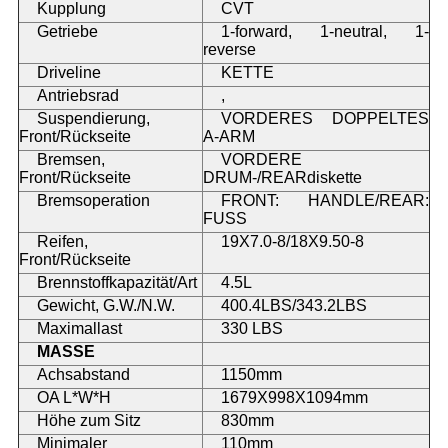
Kupplung
CVT
Getriebe
1-forward, 1-neutral, 1-
reverse
Driveline
KETTE
Antriebsrad
,
Suspendierung,
VORDERES DOPPELTES
Front/Rückseite
A-ARM
Bremsen,
VORDERE
Front/Rückseite
DRUM-/REARdiskette
Bremsoperation
FRONT: HANDLE/REAR:
FUSS
Reifen,
19X7.0-8/18X9.50-8
Front/Rückseite
Brennstoffkapazität/Art
4.5L
Gewicht, G.W./N.W.
400.4LBS/343.2LBS
Maximallast
330 LBS
MASSE
Achsabstand
1150mm
OA L*W*H
1679X998X1094mm
Höhe zum Sitz
830mm
Minimaler
110mm