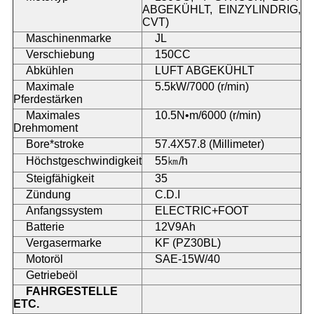
ABGEKÜHLT, EINZYLINDRIG,
CVT)
Maschinenmarke
JL
Verschiebung
150CC
Abkühlen
LUFT ABGEKÜHLT
Maximale
5.5kW/7000 (r/min)
Pferdestärken
Maximales
10.5N•m/6000 (r/min)
Drehmoment
Bore*stroke
57.4X57.8 (Millimeter)
Höchstgeschwindigkeit
55㎞/h
Steigfähigkeit
35
Zündung
C.D.I
Anfangssystem
ELECTRIC+FOOT
Batterie
12V9Ah
Vergasermarke
KF (PZ30BL)
Motoröl
SAE-15W/40
Getriebeöl
FAHRGESTELLE
ETC.