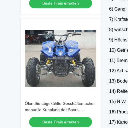
Beste Preis erhalten
6) Gang:
7) Kraftst
8) wirtsc
9) Höchs
10) Getr
11) Brem
12) Achsa
13) Boden
14) Reife
15) N.W.
Ölen Sie abgekühlte Geschäftemacher-
manuelle Kupplung der Sport-
16) Prod
vierrädrigen Droschken 125cc 4
Beste Preis erhalten
17) Kart
7.9hp/7000rpm