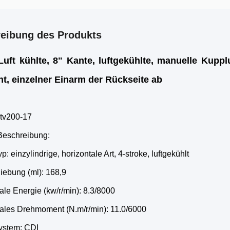
eibung des Produkts
Luft kühlte, 8" Kante, luftgekühlte, manuelle Kupp
nt, einzelner Einarm der Rückseite ab
atv200-17
Beschreibung:
p: einzylindrige, horizontale Art, 4-stroke, luftgekühlt
iebung (ml): 168,9
le Energie (kw/r/min): 8.3/8000
ales Drehmoment (N.m/r/min): 11.0/6000
ystem: CDI