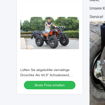
Unsere K
Service!
Lüften Sie abgekühlte vierrädrige
Droschke Atv 44,9" Achsabstand,
Viererkabel des Geschäftemacher-
Beste Preis erhalten
150cc 4 für Erwachsene