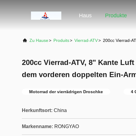
Haus
Produkte
Zu Hause
>
Produits
>
Vierrad-ATV
>
200cc Vierrad-AT
200cc Vierrad-ATV, 8" Kante Luf
dem vorderen doppelten Ein-Ar
Motorrad der vierrädrigen Droschke
4 
Herkunftsort:
China
Markenname:
RONGYAO