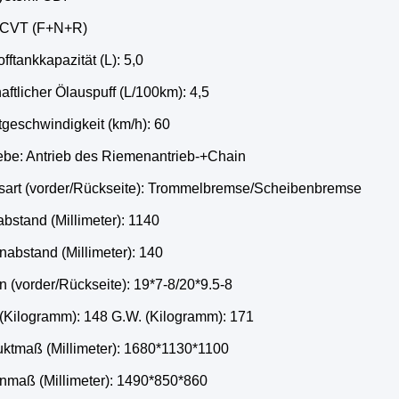
 CVT (F+N+R)
offtankkapazität (L): 5,0
haftlicher Ölauspuff (L/100km): 4,5
tgeschwindigkeit (km/h): 60
iebe: Antrieb des Riemenantrieb-+Chain
sart (vorder/Rückseite): Trommelbremse/Scheibenbremse
bstand (Millimeter): 1140
abstand (Millimeter): 140
n (vorder/Rückseite): 19*7-8/20*9.5-8
 (Kilogramm): 148 G.W. (Kilogramm): 171
uktmaß (Millimeter): 1680*1130*1100
onmaß (Millimeter): 1490*850*860