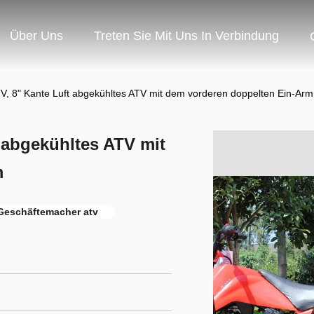
Über Uns
Treten Sie Mit Uns In Verbindung
V, 8" Kante Luft abgekühltes ATV mit dem vorderen doppelten Ein-Arm
t abgekühltes ATV mit
m
Geschäftemacher atv