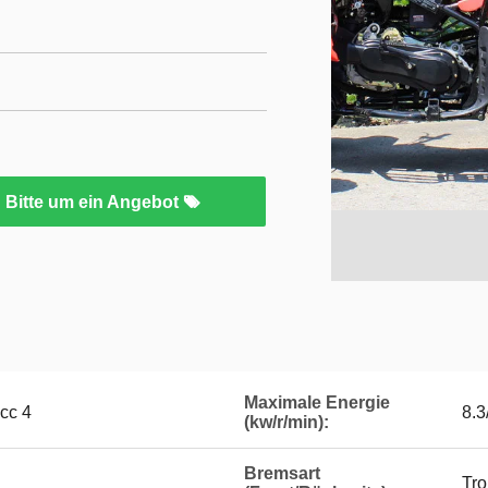
Bitte um ein Angebot
Maximale Energie
cc 4
8.3
(kw/r/min):
Bremsart
Tr