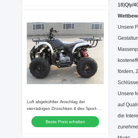
18)Qty/
Wettbewe
Unsere Pr
Gestaltun
Massenpr
kostenef
fördern, 
Schlüsse
Unsere Ma
Luft abgekühlter Anschlag der
auf Quali
vierrädrigen Droschken 4 des Sport-
125CC mit einzylindrigem
die Inter
Beste Preis erhalten
zunehmen
Markt.