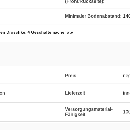
(Front/Rückseite):
Minimaler Bodenabstand:
140
,
igen Droschke
4 Geschäftemacher atv
Preis
neg
ton
Lieferzeit
inn
Versorgungsmaterial-
100
Fähigkeit