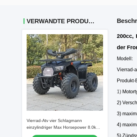
Beschr
VERWANDTE PRODUKTE
200cc, 
der Fro
Modell:
Vierrad-
Produkt-
1)
Motorty
2) Versch
3) maxima
Vierrad-Atv vier Schlagmann
4) maxim
einzylindriger Max Horsepower 8.0kw
9500r/Min 125cc
5) Zünds