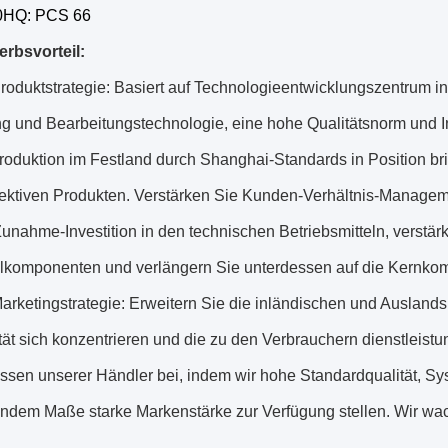
40HQ: PCS 66
rbsvorteil:
oduktstrategie: Basiert auf Technologieentwicklungszentrum in
g und Bearbeitungstechnologie, eine hohe Qualitätsnorm und In
oduktion im Festland durch Shanghai-Standards in Position br
fektiven Produkten. Verstärken Sie Kunden-Verhältnis-Managem
Zunahme-Investition in den technischen Betriebsmitteln, verstär
lkomponenten und verlängern Sie unterdessen auf die Kernkomp
rketingstrategie: Erweitern Sie die inländischen und Auslandsm
tät sich konzentrieren und die zu den Verbrauchern dienstleistu
essen unserer Händler bei, indem wir hohe Standardqualität, Sys
dem Maße starke Markenstärke zur Verfügung stellen. Wir w