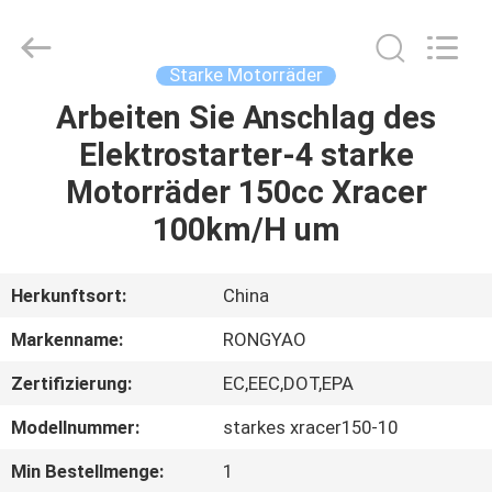
Shanghai
Rongyao
Vehicle
Co.,Ltd.
All
Starke Motorräder
Rights
Reserved.
Arbeiten Sie Anschlag des
HAUS
Elektrostarter-4 starke
PRODUKTE
Motorräder 150cc Xracer
100km/H um
ÜBER
UNS
Herkunftsort:
China
Markenname:
RONGYAO
FABRIK-
Zertifizierung:
EC,EEC,DOT,EPA
AUSFLUG
Modellnummer:
starkes xracer150-10
QUALITÄTSKONTROLLE
Min Bestellmenge:
1