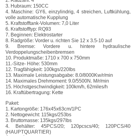
2. Radzahl: 4
3. Hubraum: 150CC
4. Maschine: GY6, einzylindrig, 4 streichen, Luftkühlung,
volle automatische Kupplung
5. Kraftstofftank-Volumen: 7,0 Liter
6. Kraftstofftyp: RQ93
7. Beginnen: Elektrostarter
8. Radgröße: Vorder u. richten Sie 12 x 3.5-10 auf
9. Bremse: Vordere u. hintere hydraulische
Verdoppelungscheibenbremsen
10. Produktmaße: 1710 x 700 x 750mm
11.-Sitze- Höhe: 530mm
12. Tragfähigkeit: 100kgs/220Ibs
13. Maximale Leistungsabgabe: 8.0/8000Kw/r/min
14. Maximales Drehmoment: 9.0/5500N. M/r/min
15. Höchstgeschwindigkeit: 100km/h, 62miles/h
16. Kraftübertragung: Kette
Paket:
1. Kartongröße: 176x45x63cm/1PC
2. Nettogewicht: 115kgs/253bs
3. Bruttomasse: 135kgs/297Ibs
4. Behälter: 45PCS/20; 120pcscs/40; 120PCS/40
(HAUPTQUARTIER)