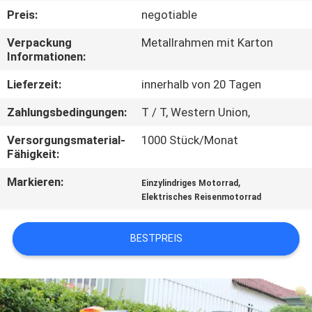
Preis:
negotiable
TRETEN
Verpackung
Metallrahmen mit Karton
SIE
Informationen:
MIT
Lieferzeit:
innerhalb von 20 Tagen
UNS
Zahlungsbedingungen:
T / T, Western Union,
IN
Versorgungsmaterial-
1000 Stück/Monat
VERBINDUNG
Fähigkeit:
Markieren:
,
Einzylindriges Motorrad
FORDERN
Elektrisches Reisenmotorrad
SIE
EIN
BESTPREIS
ZITAT
SITEMAP