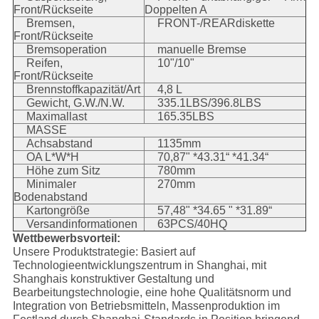
Front/Rückseite
Doppelten A
Bremsen,
FRONT-/REARdiskette
Front/Rückseite
Bremsoperation
manuelle Bremse
Reifen,
10"/10"
Front/Rückseite
Brennstoffkapazität/Art
4,8 L
Gewicht, G.W./N.W.
335.1LBS/396.8LBS
Maximallast
165.35LBS
MASSE
Achsabstand
1135mm
OA L*W*H
70,87" *43.31“ *41.34“
Höhe zum Sitz
780mm
Minimaler
270mm
Bodenabstand
Kartongröße
57,48" *34.65 " *31.89“
Versandinformationen
63PCS/40HQ
Wettbewerbsvorteil:
Unsere Produktstrategie: Basiert auf
Technologieentwicklungszentrum in Shanghai, mit
Shanghais konstruktiver Gestaltung und
Bearbeitungstechnologie, eine hohe Qualitätsnorm und
Integration von Betriebsmitteln, Massenproduktion im