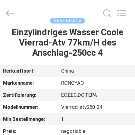
Shanghai
Rongyao
Vehicle
Co.,Ltd.
All
Vierrad-ATV
Rights
Reserved.
Einzylindriges Wasser Coole
HAUS
Vierrad-Atv 77km/H des
PRODUKTE
Anschlag-250cc 4
ÜBER
Herkunftsort:
China
UNS
Markenname:
RONGYAO
Zertifizierung:
EC,EEC,DOT,EPA
FABRIK-
Modellnummer:
Vierrad-atv250-24
AUSFLUG
Min Bestellmenge:
1
QUALITÄTSKONTROLLE
Preis:
negotiable