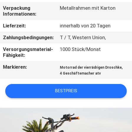
Verpackung
Metallrahmen mit Karton
TRETEN
Informationen:
SIE
Lieferzeit:
innerhalb von 20 Tagen
MIT
Zahlungsbedingungen:
T / T, Western Union,
UNS
Versorgungsmaterial-
1000 Stück/Monat
IN
Fähigkeit:
VERBINDUNG
Markieren:
,
Motorrad der vierrädrigen Droschke
4 Geschäftemacher atv
FORDERN
SIE
BESTPREIS
EIN
ZITAT
SITEMAP