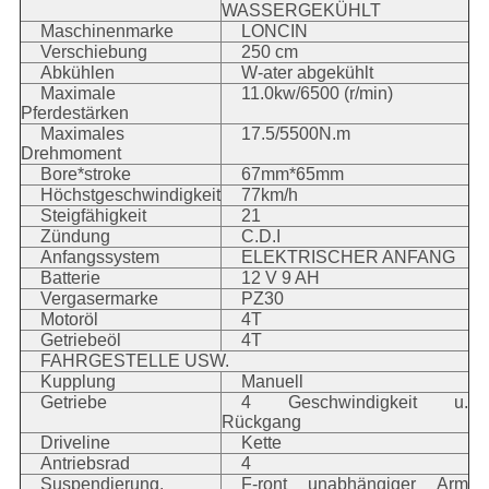
WASSERGEKÜHLT
Maschinenmarke
LONCIN
Verschiebung
250 cm
Abkühlen
W-ater abgekühlt
Maximale
11.0kw/6500 (r/min)
Pferdestärken
Maximales
17.5/5500N.m
Drehmoment
Bore*stroke
67mm*65mm
Höchstgeschwindigkeit
77km/h
Steigfähigkeit
21
Zündung
C.D.I
Anfangssystem
ELEKTRISCHER ANFANG
Batterie
12 V 9 AH
Vergasermarke
PZ30
Motoröl
4T
Getriebeöl
4T
FAHRGESTELLE USW.
Kupplung
Manuell
Getriebe
4 Geschwindigkeit u.
Rückgang
Driveline
Kette
Antriebsrad
4
Suspendierung,
F-ront unabhängiger Arm