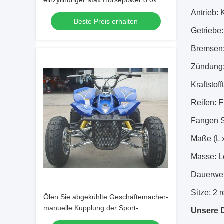
einzylindriger Max Horsepower 8.0kw
9500r/Min 125cc
Antrieb: 
Beste Preis erhalten
Getriebe
Bremsen:
Zündung
Kraftstoff
Reifen: F
Fangen Si
Maße (L x
Masse: L
Dauerwel
Sitze: 2 r
Ölen Sie abgekühlte Geschäftemacher-
manuelle Kupplung der Sport-
Unsere D
vierrädrigen Droschken 125cc 4