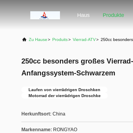
Haus
Produkte
Zu Hause
>
Produits
>
Vierrad-ATV
>
250cc besonders
250cc besonders großes Vierrad-
Anfangssystem-Schwarzem
Laufen von vierrädrigen Droschken
Motorrad der vierrädrigen Droschke
Herkunftsort:
China
Markenname:
RONGYAO