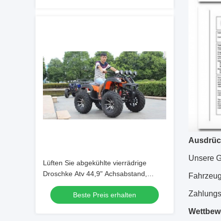
Ausdrüc
Unsere Ga
Lüften Sie abgekühlte vierrädrige
Droschke Atv 44,9" Achsabstand,
Fahrzeug
Viererkabel des Geschäftemacher-
Zahlungsf
Beste Preis erhalten
150cc 4 für Erwachsene
Wettbewe