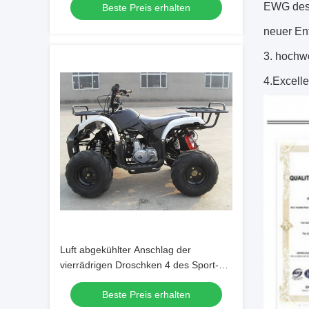
EWG des
Beste Preis erhalten
7.9hp/7000rpm
neuer En
3. hochw
4.Excell
Luft abgekühlter Anschlag der
vierrädrigen Droschken 4 des Sport-
125CC mit einzylindrigem
Beste Preis erhalten