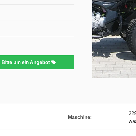
Bitte um ein Angebot
229
Maschine:
was