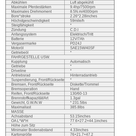
Abkühlen
Luft abgekühlt
Maximale Pferdestärken
9.4hp/7500rpm
Maximales Drehmoment
8.5N.m/4000rpm
Bore*stroke
2.26*2.28inches
Höchstgeschwindigkeit
59mile/h
Steigfähigkeit
*
Zündung
C.D.I
Anfangssystem
Elektrisch/Tritt
Batterie
12V/7Ah
Vergasermarke
PD24J
Motoröl
SAE15W/40SF
Getriebeöl
*
FAHRGESTELLE USW.
Kupplung
Automatisch
Getriebe
*
Driveline
*
Antriebsrad
Hinterradantrieb
Suspendierung, Front/Rückseite
*
Bremsen, Front/Rückseite
Diskette/Trommel
Bremsoperation
Hand
Reifen, Front/Rückseite
130/60-13
Brennstoffkapazität/Art
1.3gal
Gewicht, G.W./N.W
* 231.5lbs
Maximallast
385.8lbs
MASSE
Achsabstand
53.15inches
OA L*W*H
77.6×27.2×44.1inches
Höhe zum Sitz
*
Minimaler Bodenabstand
4.33inches
Kartongröße
76×21.7×47.2