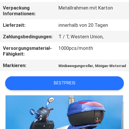
Verpackung
Metallrahmen mit Karton
TRETEN
Informationen:
SIE
Lieferzeit:
innerhalb von 20 Tagen
MIT
Zahlungsbedingungen:
T / T, Western Union,
UNS
Versorgungsmaterial-
1000pcs/month
IN
Fähigkeit:
VERBINDUNG
Markieren:
,
Minibewegungsroller
Minigas-Motorrad
FORDERN
BESTPREIS
SIE
EIN
ZITAT
SITEMAP