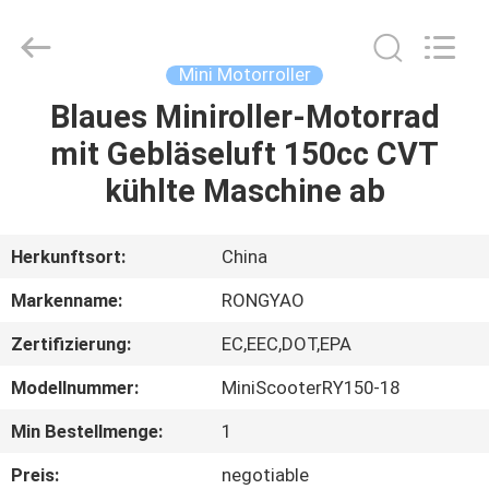
Shanghai
Rongyao
Vehicle
Co.,Ltd.
All
Mini Motorroller
Rights
Reserved.
Blaues Miniroller-Motorrad
HAUS
mit Gebläseluft 150cc CVT
PRODUKTE
kühlte Maschine ab
ÜBER
Herkunftsort:
China
UNS
Markenname:
RONGYAO
Zertifizierung:
EC,EEC,DOT,EPA
FABRIK-
Modellnummer:
MiniScooterRY150-18
AUSFLUG
Min Bestellmenge:
1
QUALITÄTSKONTROLLE
Preis:
negotiable