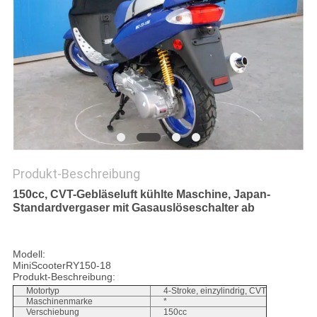
DATENSCHUTZRICHTLINIE
Produkt-Beschreibung
150cc, CVT-Gebläseluft kühlte Maschine, Japan-
Standardvergaser mit Gasauslöseschalter ab
Modell:
MiniScooterRY150-18
Produkt-Beschreibung:
Motortyp
4-Stroke, einzylindrig, CVT
Maschinenmarke
*
Verschiebung
150cc